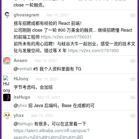
close 一轮融资。
ghostagram
Mar 10, 2021
11
搭车招聘成都有经验的 React 前端！
公司刚刚 close 了一轮 800 万美金的融资... 继续招聘懂 React
的前端工程师
https://v2ex.com/t/756031
前所未有的用心招聘！与硅谷大牛一起创业，感受一流的技术文
化与发展空间，错过等 X 年
https://v2ex.com/t/751950
Ansen
Mar 10, 2021
12
@
renha0
#5 我个人资料里面有 TG
HiJony
Mar 10, 2021
13
字节考虑吗，会加班
itsHugo
Mar 10, 2021
14
@
yhxx
招 Java 后端吗，Base 在成都的可
yhxx
Mar 10, 2021
15
@
itsHugo
有很多，可以在这里看一下
https://talent.alibaba.com/off-campus/?
search=%E6%88%90%E9%83%BD