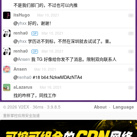
不是我们部门的，不过也可以内推
itsHugo
Mar 10, 2021
16
@
yhxx
好的，谢谢！
renha0
Mar 10, 2021
OP
17
@
yhxx
学历达不到标，不然在深圳就去试试了。害。
renha0
Mar 10, 2021
OP
18
@
Ansen
我 TG 好像给你发不了消息。限制双向联系人
Ansen
Mar 10, 2021
19
@
renha0
#18 b64:NzkwMDAzNTA4
aLazarus
Mar 16, 2021
20
找的咋样了，同找工作
© 2026 V2EX · 36ms · 3.9.8.5
About
·
Language
重新掌控应用安全加速