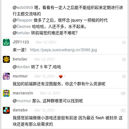
@
wzb0909
嗯，看看有一定人之后能不能组织起来定期进行进
行主题交流啥的
@
Reapper
做多了之后，很怀念 jquery 一把梭的时代
@
Desiree
哈哈哈，人还不多，水不起来。
@
betulac
转前端觉的难还是不难呢？
JSY1123
Mar 12, 2021
7
来一波！
https://pays.xuexuebang.cn/3090.jpg
betulac
Mar 12, 2021
8
@
donlian
转了 5 年了,哈哈
murmur
Mar 12, 2021
1
9
我加的前端群还有涩图服务，你这个群有什么资源呢
mactanxin
Mar 12, 2021
10
@
murmur
那么, 这种群哪里可以找到呢
dartabe
Mar 12, 2021
11
我感觉前端做做小游戏还是挺有前途 因为最近 flash 被封杀 这
块还是有那么些需求的