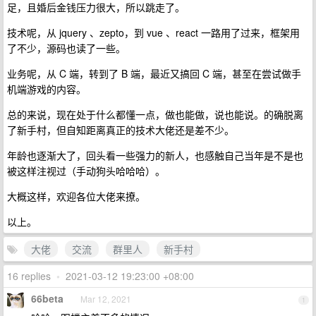
足，且婚后金钱压力很大，所以跳走了。
技术呢，从 jquery 、zepto，到 vue 、react 一路用了过来，框架用
了不少，源码也读了一些。
业务呢，从 C 端，转到了 B 端，最近又搞回 C 端，甚至在尝试做手
机端游戏的内容。
总的来说，现在处于什么都懂一点，做也能做，说也能说。的确脱离
了新手村，但自知距离真正的技术大佬还是差不少。
年龄也逐渐大了，回头看一些强力的新人，也感触自己当年是不是也
被这样注视过（手动狗头哈哈哈）。
大概这样，欢迎各位大佬来撩。
以上。
大佬
交流
群里人
新手村
16 replies
•
2021-03-12 19:23:00 +08:00
66beta
Mar 12, 2021
1