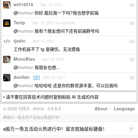
wr516516
Mar 12, 2021
12
@
murmur
你好,能拉我一下吗?我也想学前端
Tenlp
Mar 12, 2021 via Android
13
@
murmur
我有个朋友想问下还有前端群号吗
tjsdtc
Mar 12, 2021
14
工作机装不了 tg 是硬伤，无法摸鱼
MonoBiao
Mar 12, 2021
15
@
murmur
我朋友也想...
donlian
Mar 12, 2021
OP
16
@
murmur
哈哈哈哈 还是你的群资源丰富，可以拉我吗
• 请不要在回答技术问题时复制粘贴 AI 生成的内容
© 2026 V2EX · 45ms · 3.9.8.5
About
·
Language
券商万一免五开户活动火热进行中！
›
a股万一免五活动火热进行中！留言就抽鼠标键盘！