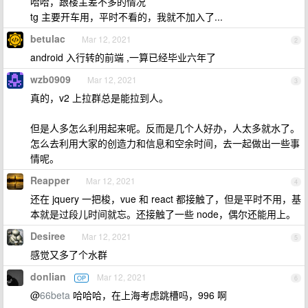
哈哈，跟楼主差不多的情况
tg 主要开车用，平时不看的，我就不加入了...
betulac
Mar 12, 2021
2
android 入行转的前端 ,一算已经毕业六年了
wzb0909
Mar 12, 2021
3
真的，v2 上拉群总是能拉到人。
但是人多怎么利用起来呢。反而是几个人好办，人太多就水了。
怎么去利用大家的创造力和信息和空余时间，去一起做出一些事
情呢。
Reapper
Mar 12, 2021
4
还在 jquery 一把梭，vue 和 react 都接触了，但是平时不用，基
本就是过段儿时间就忘。还接触了一些 node，偶尔还能用上。
Desiree
Mar 12, 2021
5
感觉又多了个水群
donlian
Mar 12, 2021
OP
6
@
66beta
哈哈哈，在上海考虑跳槽吗，996 啊