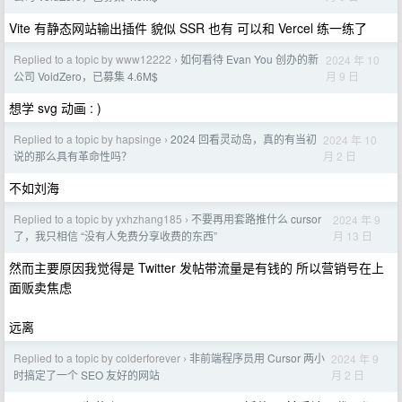
Vite 有静态网站输出插件 貌似 SSR 也有 可以和 Vercel 练一练了
Replied to a topic by www12222
如何看待 Evan You 创办的新
2024 年 10
›
月 9 日
公司 VoidZero，已募集 4.6M$
想学 svg 动画 : )
Replied to a topic by hapsinge
2024 回看灵动岛，真的有当初
2024 年 10
›
月 2 日
说的那么具有革命性吗？
不如刘海
Replied to a topic by yxhzhang185
不要再用套路推什么 cursor
2024 年 9
›
月 13 日
了，我只相信 “没有人免费分享收费的东西”
然而主要原因我觉得是 Twitter 发帖带流量是有钱的 所以营销号在上
面贩卖焦虑
远离
Replied to a topic by colderforever
非前端程序员用 Cursor 两小
2024 年 9
›
月 2 日
时搞定了一个 SEO 友好的网站