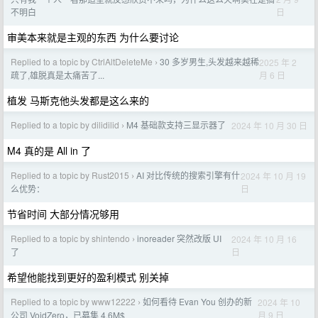
日
不明白
审美本来就是主观的东西 为什么要讨论
Replied to a topic by CtrlAltDeleteMe
30 多岁男生,头发越来越稀
2025 年 2
›
月 6 日
疏了,雄脱真是太痛苦了...
植发 马斯克他头发都是这么来的
Replied to a topic by dilidilid
M4 基础款支持三显示器了
2024 年 10 月 30 日
›
M4 真的是 All in 了
Replied to a topic by Rust2015
AI 对比传统的搜索引擎有什
2024 年 10 月 19
›
日
么优势：
节省时间 大部分情况够用
Replied to a topic by shintendo
inoreader 突然改版 UI
2024 年 10 月 16
›
日
了
希望他能找到更好的盈利模式 别关掉
Replied to a topic by www12222
如何看待 Evan You 创办的新
2024 年 10
›
月 9 日
公司 VoidZero，已募集 4.6M$