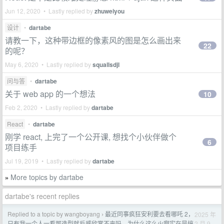
Jun 12, 2020 • Lastly replied by
zhuweiyou
设计
•
dartabe
请教一下，这种带边框的像素风的图是怎么画出来
22
的呢？
May 6, 2020 • Lastly replied by
squallsdjl
问与答
•
dartabe
关于 web app 的一个想法
10
Feb 2, 2020 • Lastly replied by
dartabe
React
•
dartabe
刚学 react, 上完了一个公开课, 想找个小伙伴做个
6
项目练手
Jul 19, 2019 • Lastly replied by
dartabe
More topics by dartabe
»
dartabe's recent replies
Replied to a topic by wangboyang
最近同事疯狂安利要去看哪吒 2，
2025 年
›
2 月 9
只有我一个人一看那造型就反感欣赏不来吗，为什么这么火啊实在是搞