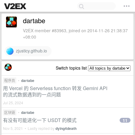
dartabe
V2EX member #83963, joined on 2014-11-26 21:38:37
+08:00
zjusticy.github.io
Switch topics list
程序员
•
dartabe
用 Vercel 的 Serverless function 转发 Gemini API
的流式数据遇到的一点问题
Jul 25, 2024
区块链
•
dartabe
有没有可能进化一下 USDT 的模式
11
Nov 5, 2021 • Lastly replied by
dying4death