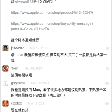
@
letwewell
我是 10 点刷到了
https://www.apple.com.cn/shop/product/G1243CH/A
https://www.apple.com.cn/shop/buyability-message?
parts.0=G1243CH%2FA
挂个脚本通知就行
j165287
Mar 19, 2021
8
@
movq
我猜应该便宜点 但差别不大 买二手一般都是价格第一
位
Yien
Mar 19, 2021
9
這價格闊以哦
gxy2825
Mar 19, 2021
10
我也是刚换的 Mac，看了很多地方都建议别贴膜，不贴膜合盖
的时候最好取下键盘膜（防止留印）
cxxlxx
Mar 19, 2021
11
现在就有货