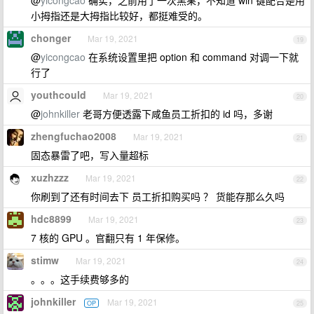
@
yicongcao
确实，之前用了一次黑果，不知道 win 键配合是用
小拇指还是大拇指比较好，都挺难受的。
chonger
Mar 19, 2021
19
@
yicongcao
在系统设置里把 option 和 command 对调一下就
行了
youthcould
Mar 19, 2021
20
@
johnkiller
老哥方便透露下咸鱼员工折扣的 id 吗，多谢
zhengfuchao2008
Mar 19, 2021
21
固态暴雷了吧，写入量超标
xuzhzzz
Mar 19, 2021
22
你刷到了还有时间去下 员工折扣购买吗 ？ 货能存那么久吗
hdc8899
Mar 19, 2021
23
7 核的 GPU 。官翻只有 1 年保修。
stimw
Mar 19, 2021
24
。。。这手续费够多的
johnkiller
Mar 19, 2021
OP
25