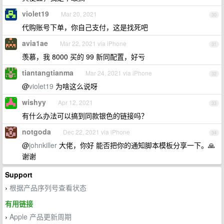
violet19
Mar 20, 2021
30
代购账号下单，你自己支付，这是找死吧
avia1ae
Mar 22, 2021 via iPhone
31
羡慕，我 8000 买的 99 新同配置，好亏
tiantangtianma
Mar 24, 2021 via iPhone
32
@
violet19
为啥这么说呀
wishyy
Apr 12, 2021
33
有什么办法可以搞到同款银色的链接吗？
notgoda
Dec 22, 2021 via iPhone
34
@
johnkiller
大佬，你好 能否把你的通知脚本模板分享一下。🙏
谢谢
Support
根据产品序列号查看状态
›
有用链接
Apple 产品更新周期
›