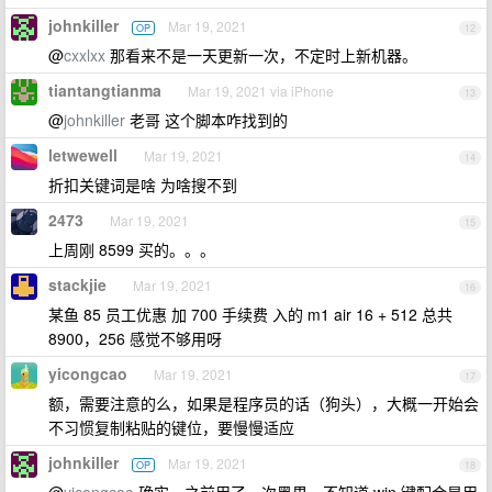
johnkiller
Mar 19, 2021
OP
12
@
cxxlxx
那看来不是一天更新一次，不定时上新机器。
tiantangtianma
Mar 19, 2021 via iPhone
13
@
johnkiller
老哥 这个脚本咋找到的
letwewell
Mar 19, 2021
14
折扣关键词是啥 为啥搜不到
2473
Mar 19, 2021
15
上周刚 8599 买的。。。
stackjie
Mar 19, 2021
16
某鱼 85 员工优惠 加 700 手续费 入的 m1 air 16 + 512 总共
8900，256 感觉不够用呀
yicongcao
Mar 19, 2021
17
额，需要注意的么，如果是程序员的话（狗头），大概一开始会
不习惯复制粘贴的键位，要慢慢适应
johnkiller
Mar 19, 2021
OP
18