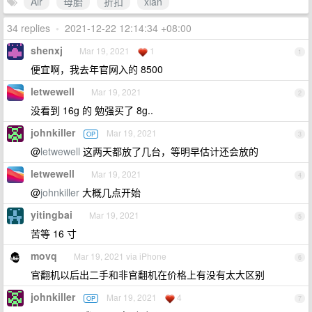
Air
母胎
折扣
xian
34 replies
•
2021-12-22 12:14:34 +08:00
shenxj
Mar 19, 2021
1
1
便宜啊，我去年官网入的 8500
letwewell
Mar 19, 2021
2
没看到 16g 的 勉强买了 8g..
johnkiller
Mar 19, 2021
OP
3
@
letwewell
这两天都放了几台，等明早估计还会放的
letwewell
Mar 19, 2021
4
@
johnkiller
大概几点开始
yitingbai
Mar 19, 2021
5
苦等 16 寸
movq
Mar 19, 2021 via iPhone
6
官翻机以后出二手和非官翻机在价格上有没有太大区别
johnkiller
Mar 19, 2021
4
OP
7