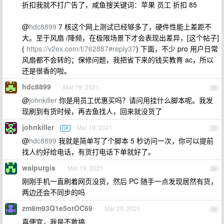
折扣我就不打广告了，咸鱼搜关键词：苹果 员工 折扣 85
@
hdc8899
7 核这个网上测试已经够多了，硬件性能上差距不
大。至于风扇 /降频，在极限场景下才会表现出差异，[这个帖子]
(
https://v2ex.com/t/762887#reply37
) 下面，不少 pro 用户日常
风扇都不会转的；保修问题，我把省下来的钱买教育 ac，所以
还是很香的啦。
hdc8899
Mar 19, 2021
26
@
johnkiller
你是用员工优惠买吗？请问用挂什么脚本呢。我发
现刷到有货时候，再去鱼找人，回来就没货了
johnkiller
Mar 19, 2021
OP
27
@
hdc8899
我就是简单写了个脚本 5 秒访问一次，你可以提前
找人约好给电话，有货打电话下单就好了。
walpurgis
Mar 19, 2021
28
刚刚手机一直刷着网页没货，然后 PC 随手一点发现居然有货，
两边还会不同步的吗
zm8m93Q1e5otOC69
Mar 20, 2021
29
真便宜，我是不敢搞