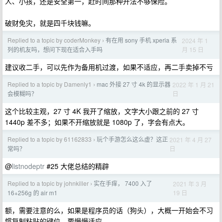
人、小孩，还是安全第一，赶时间那种开法不够保险。
破财免灾，就是四千块钱嘛。
Replied to a topic by coderMonkey
有在用 sony 手机 xperia 系
2024 年 1
›
月 15 日
列的机友吗，想问下现在适合入手吗
建议收二手，可以先作为备用机过渡，如果不适应，再二手卖掉不亏
Replied to a topic by Damenly1
mac 外接 27 寸 4k 的显示器
2022 年 1 月 21
›
日
会模糊吗？
这个比较主观，27 寸 4K 我开了缩放，文字大小跟之前的 27 寸
1440p 差不多；如果不开缩放就是 1080p 了，字会有点大。
Replied to a topic by 61162833
玩个手游怎么这么虚？这正
2021 年 4 月 27
›
日
常吗？
@
listnodeptr
#25 大佬总结的精辟
Replied to a topic by johnkiller
实在手痒， 7400 入了
2021 年 3 月
›
19 日
16+256g 的 air m1
额，需要注意的么，如果是程序员的话（狗头），大概一开始会不习
惯复制粘贴的键位，要慢慢适应