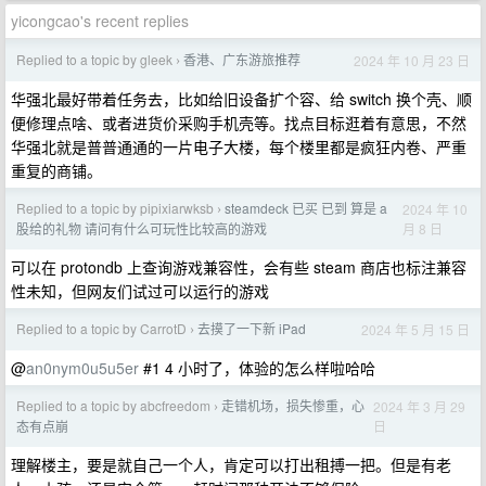
yicongcao's recent replies
Replied to a topic by gleek
香港、广东游旅推荐
2024 年 10 月 23 日
›
华强北最好带着任务去，比如给旧设备扩个容、给 switch 换个壳、顺
便修理点啥、或者进货价采购手机壳等。找点目标逛着有意思，不然
华强北就是普普通通的一片电子大楼，每个楼里都是疯狂内卷、严重
重复的商铺。
Replied to a topic by pipixiarwksb
steamdeck 已买 已到 算是 a
2024 年 10
›
月 8 日
股给的礼物 请问有什么可玩性比较高的游戏
可以在 protondb 上查询游戏兼容性，会有些 steam 商店也标注兼容
性未知，但网友们试过可以运行的游戏
Replied to a topic by CarrotD
​去摸了一下新 iPad
2024 年 5 月 15 日
›
@
an0nym0u5u5er
#1 4 小时了，体验的怎么样啦哈哈
Replied to a topic by abcfreedom
走错机场，损失惨重，心
2024 年 3 月 29
›
日
态有点崩
理解楼主，要是就自己一个人，肯定可以打出租搏一把。但是有老