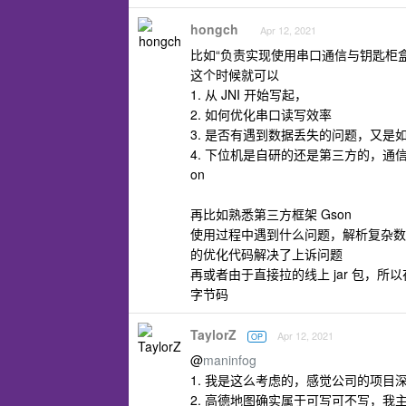
hongch
Apr 12, 2021
比如“负责实现使用串口通信与钥匙柜
这个时候就可以
1. 从 JNI 开始写起，
2. 如何优化串口读写效率
3. 是否有遇到数据丢失的问题，又是
4. 下位机是自研的还是第三方的，通
on
再比如熟悉第三方框架 Gson
使用过程中遇到什么问题，解析复杂数据结
的优化代码解决了上诉问题
再或者由于直接拉的线上 jar 包，所
字节码
TaylorZ
Apr 12, 2021
OP
@
maninfog
1. 我是这么考虑的，感觉公司的项
2. 高德地图确实属于可写可不写，我主