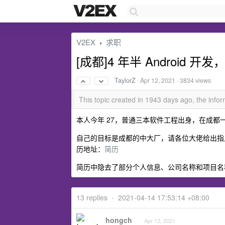
V2EX
求职
›
[成都]4 年半 Android 
TaylorZ
·
Apr 12, 2021
· 3834 views
This topic created in 1943 days ago, the inf
本人今年 27，普通三本软件工程出身，在成都一家
自己的目标是成都的中大厂，请各位大佬给出指
历地址：
简历
简历中隐去了部分个人信息、公司名称和项目名
13 replies
•
2021-04-14 17:53:14 +08:00
hongch
Apr 12, 2021