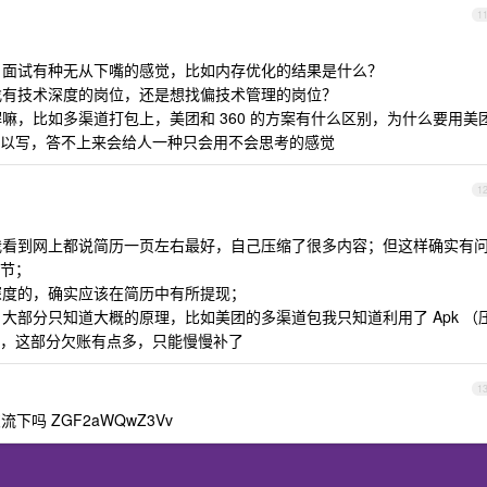
1
点，面试有种无从下嘴的感觉，比如内存优化的结果是什么？
想找有技术深度的岗位，还是想找偏技术管理的岗位？
解嘛，比如多渠道打包上，美团和 360 的方案有什么区别，为什么要用美
以写，答不上来会给人一种只会用不会思考的感觉
1
为我看到网上都说简历一页左右最好，自己压缩了很多内容；但这样确实有
节；
术深度的，确实应该在简历中有所提现；
，大部分只知道大概的原理，比如美团的多渠道包我只知道利用了 Apk （
，这部分欠账有点多，只能慢慢补了
1
流下吗 ZGF2aWQwZ3Vv