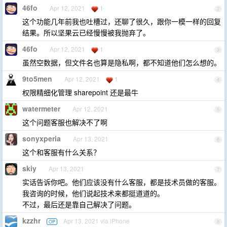
46fo
Apr 12, 2021
1
2
这个功能几年前我也吐槽过，还聊了很久，跟你一模一样的回复
结果。所以坚果云已经慢慢被我抛弃了。
46fo
Apr 12, 2021
1
3
虽然空数据，但文件名也算是隐私啊，都不知道他们怎么想的。
9to5men
Apr 12, 2021
1
4
权限精细化管理 sharepoint 还是最牛
watermeter
Apr 12, 2021
5
这个问题客服也解决不了啊
sonyxperia
Apr 13, 2021
6
这个和客服有什么关系？
skiy
Apr 13, 2021
7
实话告诉你吧。他们应该没有什么客服，都是技术员做的客服。
我咨询的时候，他们说起技术来都挺道道的。
不过，最后还是靠自己解决了问题。
kzzhr
Apr 13, 2021 via iPhone
OP
8