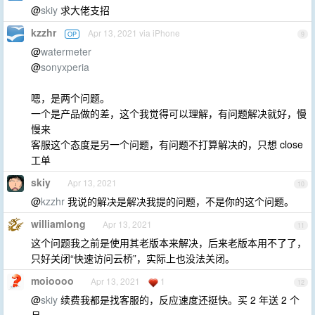
@
skiy
求大佬支招
kzzhr
Apr 13, 2021 via iPhone
OP
9
@
watermeter
@
sonyxperia
嗯，是两个问题。
一个是产品做的差，这个我觉得可以理解，有问题解决就好，慢
慢来
客服这个态度是另一个问题，有问题不打算解决的，只想 close
工单
skiy
Apr 13, 2021
10
@
kzzhr
我说的解决是解决我提的问题，不是你的这个问题。
williamlong
Apr 13, 2021
11
这个问题我之前是使用其老版本来解决，后来老版本用不了了，
只好关闭“快速访问云桥”，实际上也没法关闭。
moioooo
Apr 13, 2021
1
12
@
skiy
续费我都是找客服的，反应速度还挺快。买 2 年送 2 个
月。