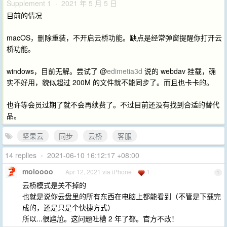
Supplement 1 · 2021 年 5 月 5 日
目前的情况
macOS，删除重装，不开启云桥功能。缺点是经常弹窗提醒你打开云
桥功能。
windows，目前无解。尝试了 @
edimetia3d
说的 webdav 挂载，确
实不好用，貌似超过 200M 的文件就不能同步了。而且也卡卡的。
也许等会员过期了就不会再续费了。不过目前还没有找到合适的替代
品。
坚果云
同步
云桥
客服
14 replies
•
2021-06-10 16:12:17 +08:00
moioooo
Apr 12, 2021 via iPhone
1
1
云桥模式是关不掉的
也就是说你云盘里的所有东西在电脑上都能看到（不管是下载完
成的，还是只是个快捷方式）
所以...很尴尬。这问题吐槽 2 年了都。官方不改！