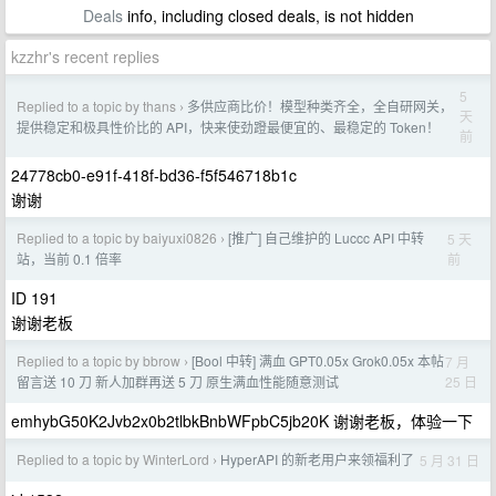
Deals
info, including closed deals, is not hidden
kzzhr's recent replies
5
Replied to a topic by thans
多供应商比价！模型种类齐全，全自研网关，
›
天
提供稳定和极具性价比的 API，快来使劲蹬最便宜的、最稳定的 Token！
前
24778cb0-e91f-418f-bd36-f5f546718b1c
谢谢
Replied to a topic by baiyuxi0826
[推广] 自己维护的 Luccc API 中转
5 天
›
前
站，当前 0.1 倍率
ID 191
谢谢老板
Replied to a topic by bbrow
[Bool 中转] 满血 GPT0.05x Grok0.05x 本帖
7 月
›
25 日
留言送 10 刀 新人加群再送 5 刀 原生满血性能随意测试
emhybG50K2Jvb2x0b2tlbkBnbWFpbC5jb20K 谢谢老板，体验一下
Replied to a topic by WinterLord
HyperAPI 的新老用户来领福利了
5 月 31 日
›