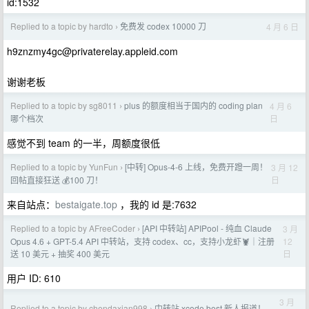
id:1532
Replied to a topic by hardto
免费发 codex 10000 刀
4 月 6 日
›
h9znzmy4gc@privaterelay.appleid.com
谢谢老板
Replied to a topic by sg8011
plus 的额度相当于国内的 coding plan
4 月 6
›
日
哪个档次
感觉不到 team 的一半，周额度很低
Replied to a topic by YunFun
[中转] Opus-4-6 上线，免费开蹬一周！
3 月 12
›
日
回帖直接狂送 💰100 刀！
来自站点：
bestaigate.top
，我的 id 是:7632
Replied to a topic by AFreeCoder
[API 中转站] APIPool - 纯血 Claude
3 月
›
12
Opus 4.6 + GPT-5.4 API 中转站，支持 codex、cc，支持小龙虾🦞｜注册
日
送 10 美元 + 抽奖 400 美元
用户 ID: 610
3 月
Replied to a topic by chendaxian998
中转站 xcode.best 新人报道！ ，
›