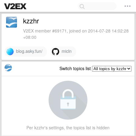
kzzhr
V2EX member #69171, joined on 2014-07-28 14:02:28
+08:00
blog.asky.fun/
micln
Switch topics list
Per kzzhr's settings, the topics list is hidden