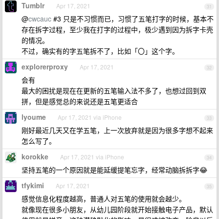
Tumblr
Apr 17, 2021
31
@
cwcauc
#3 只是不习惯而已，习惯了五笔打字的时候，基本不
存在拆字过程，至少我在打字的过程中，极少遇到因为拆字卡壳
的情况。
不过，确实有的字五笔拆不了，比如「〇」这个字。
explorerproxy
Apr 17, 2021
32
会有
最大的困扰是现在在更新的五笔输入法不多了，也想过回到双
拼，但是感觉总的来说还是五笔更适合
lyoume
Apr 17, 2021 via iPhone
33
刚好最近几天又在学五笔，上一次放弃就是因为很多字想不起来
怎么写了。
korokke
Apr 17, 2021 via iPhone
34
坚持五笔的一个原因就是能延缓提笔忘字，经常动脑拆拆字😂
tfykimi
Apr 17, 2021
35
感觉信息化程度越高，普通人对五笔的使用就会越少。
就像现在很多小朋友，从幼儿园阶段就开始接触电子产品，默认