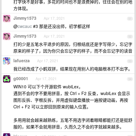
打字快不是好事，多花的时间也不是浪费掉的，往往会在别的地
方体现。
Jimmy1573
Apr 17, 2021
51
@
cwcauc
#3 那是还没出师，初学都这样
Jimmy1573
Apr 17, 2021
52
打的少是五笔水平退步的原因，归根结底还是字写得少，忘记字
原来的样子了，因为你只会忘记字的样子，而不会忘记字的读音
lafuerza
Apr 17, 2021
53
我已经改成了小鹤双拼，结果现在用别人的电脑根本打不出字。
g00001
Apr 17, 2021
54
WIN10 可以下个开源软件 wubiLex，
遇到不会的字不要用拼音，按 Ctrl + F2 反查，wubiLex 会显示
图形反拆、字根反拆，并用虚拟键盘播放一遍按键动画，再按
Ctrl + F2 可以立即回到原来的输入位置。
多用用就会越来越熟练，五笔不用选字闭着眼睛都能打还是挺舒
服的，如果不会就用拼音，久而久之不会的字就越来越多。