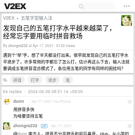
V2EX
五笔字型输入法
›
发现自己的五笔打字水平越来越菜了，
经常忘字要用临时拼音救场
By
zhongrs232
at Apr 17, 2021 · 6132 views
遇到个“举”字，想了半天都没打出来。很早就发现自己的五笔打字水
平退步了，许多常用的字都忘了怎么打，估计再这么下去，输入法就
要调成五笔拼音混合模式了，各位用五笔的同学有同样的困扰吗？
拼音
打字
退步
笔
64 replies
•
2024-06-06 08:51:14 +08:00
dunn
Apr 17, 2021 via iPhone
1
用拼音多快
为啥要坚持五笔
zhongrs232
Apr 17, 2021
OP
2
@
dunn
南方人，拼音不分平翘舌和前后鼻音，plus，从小学的