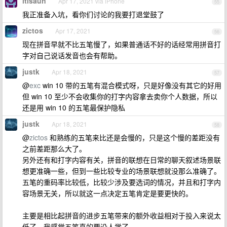
itisaun
Apr 17, 2021 via iPhone
55
我正准备入坑，看你们讨论的我要打退堂鼓了
zictos
Apr 17, 2021
56
现在拼音早就不比五笔慢了，如果普通话不好的话经常用拼音打
字对自己说话发音也会有帮助。
justk
Apr 18, 2021
57
@
exc
win 10 带的五笔有混合模式呀，只是好像没有其它的好用
但 win 10 至少不会收集你的打字内容拿去卖你个人数据，所以
还是用 win 10 的五笔最保护隐私
justk
Apr 18, 2021
58
@
zictos
和熟练的五笔来比还是会慢的，只是这个慢的差距没有
之前差距那么大了。
另外还有和打字内容有关，拼音的联想在日常的聊天叙述场景联
想更准确一些，但到一些比较专业的场景联想就没那么准确了。
五笔的重码率比较低，比较少涉及要选词的情况，并且和打字内
容场景无关，所以就这一点决定五笔肯定是要更快的。
主要是相比起拼音的进步五笔带来的额外收益相对于投入来说太
低了，我感觉五笔真的要没人学了。