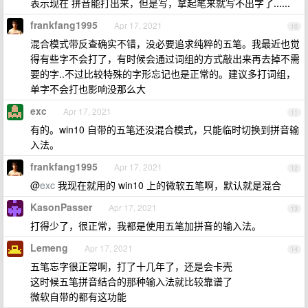
表示现在 拼音能打出来，但是写，拿起笔来就写不出字了......
frankfang1995
Apr 17, 2021
10
混合模式带反查确实不错，没必要追求纯粹的五笔。我最近也觉
得有些字不会打了，有时候会通过词组的方式敲出来再去掉不需
要的字..不过比较特殊的字形忘记也是正常的。建议多打词组，
单字不会打也影响没那么大
exc
Apr 17, 2021
11
有的。win10 自带的五笔还没混合模式，只能临时切换到拼音输
入法。
frankfang1995
Apr 17, 2021
12
@
exc
我现在就用的 win10 上的微软五笔啊，默认就是混合
KasonPasser
Apr 17, 2021
13
打得少了，很正常，我都是使用五笔加拼音的输入法。
Lemeng
Apr 17, 2021
14
五笔忘字很正常啊，打了十几年了，还是会卡壳
这时候五笔拼音结合的那种输入法就比较靠谱了
微软自带的都有这功能