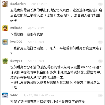
dazkarieh
Apr 17, 2021
15
五笔确实需要长期的手指肌肉记忆来巩固，建议选择功能键开启
反查功能的五笔输入法（比如 z 或者`键），混合输入会增加重
码率
mrliudq
Apr 17, 2021
16
习惯就好…我现在也是
iwei000
Apr 17, 2021
17
一直都用五笔拼音混输，广东人，平翘舌和前后鼻音真是太难了
:(
dswyzx
Apr 17, 2021
18
说前后鼻音分不清的,我记得有的输入法可以设置 en eng 相通?
话说如今提笔写字机会能有多少,非死磕五笔说好说记得住写字,
难道还在等哪天从电气时代回退不成.
再往后发展语音输入或者眼球输入意念输入,不怕忘了拼音怎么
拼吗
v4dc
Apr 17, 2021 via iPhone
19
打惯了觉得用五笔可以少按几下&不爱按数字键选择