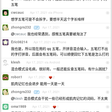
五笔
cwcauc
Apr 17, 2021 via iPhone
3
想学五笔可是不会拆字，要想半天这个字长啥样
zhongrs232
Apr 17, 2021
OP
4
@
cwcauc
我也经常遇到，感慨五笔真要被淘汰了
Eric08214
Apr 17, 2021 via iPhone
5
我也是，所以现在用的 qq 五笔，开拼音混合输入，五笔打不出
的字打拼音，后面会有五笔码，可以顺便回忆下五笔是怎么打的
klesh
Apr 17, 2021 via Android
6
混合模式没毛病，很好用，一般还能反查五笔码，有什么困扰？
robot1
Apr 17, 2021
2
7
肌肉记忆也会退步 能用一天是一天
zhongrs232
Apr 17, 2021
OP
8
@
klesh
混合模式会干扰一些已经形成肌肉记忆的词码，不太爽
oma1989
Apr 17, 2021
1
9