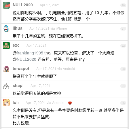
NULL2020
Apr 17, 2021
20
说明你用得少啊，手机电脑全用的五笔，用了 10 几年，不过依
然有部分字每次都记不住，像 [爬] 就是一个
lihua
Apr 17, 2021 via iPhone
21
用了十几年的五笔，现在已经转双拼了。
exc
Apr 17, 2021
22
@
frankfang1995
thx，原来可以设置，解决了一个大麻烦
@
NULL2020
还有抓、爪等，原来是 rhy
teruspot
Apr 17, 2021 via Android
23
拼音打个半年字就很顺了
shapl
Apr 17, 2021
24
以前觉得用五笔的都是大神
loli
Apr 17, 2021 via Android
1
25
忘字倒是没有,但是总有一些字要临时脑袋里转一遍.甚至多半是
转不出来要拼音拯救.
比方说鹿.