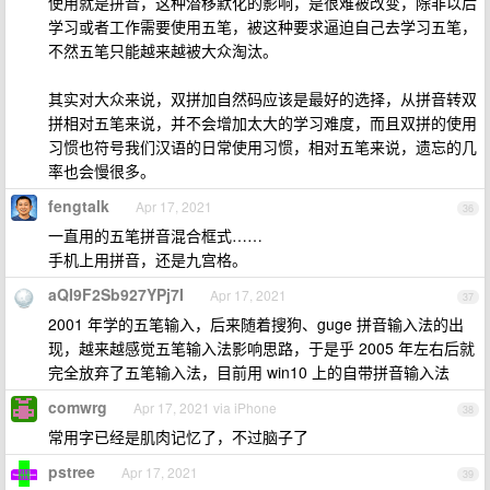
使用就是拼音，这种潜移默化的影响，是很难被改变，除非以后
学习或者工作需要使用五笔，被这种要求逼迫自己去学习五笔，
不然五笔只能越来越被大众淘汰。
其实对大众来说，双拼加自然码应该是最好的选择，从拼音转双
拼相对五笔来说，并不会增加太大的学习难度，而且双拼的使用
习惯也符号我们汉语的日常使用习惯，相对五笔来说，遗忘的几
率也会慢很多。
fengtalk
Apr 17, 2021
36
一直用的五笔拼音混合框式……
手机上用拼音，还是九宫格。
aQI9F2Sb927YPj7I
Apr 17, 2021
37
2001 年学的五笔输入，后来随着搜狗、guge 拼音输入法的出
现，越来越感觉五笔输入法影响思路，于是乎 2005 年左右后就
完全放弃了五笔输入法，目前用 win10 上的自带拼音输入法
comwrg
Apr 17, 2021 via iPhone
38
常用字已经是肌肉记忆了，不过脑子了
pstree
Apr 17, 2021
39