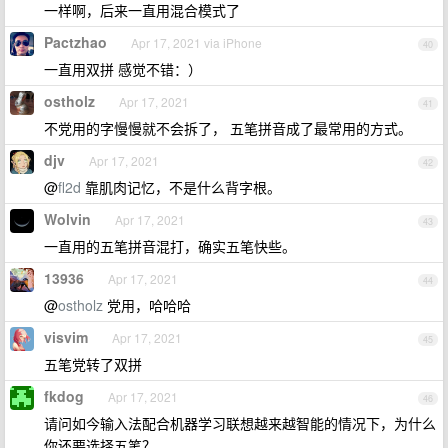
一样啊，后来一直用混合模式了
Pactzhao
Apr 17, 2021 via iPhone
40
一直用双拼 感觉不错：）
ostholz
Apr 17, 2021
41
不党用的字慢慢就不会拆了， 五笔拼音成了最常用的方式。
djv
Apr 17, 2021
42
@
fl2d
靠肌肉记忆，不是什么背字根。
Wolvin
Apr 17, 2021
43
一直用的五笔拼音混打，确实五笔快些。
13936
Apr 17, 2021
44
@
ostholz
党用，哈哈哈
visvim
Apr 17, 2021
45
五笔党转了双拼
fkdog
Apr 17, 2021
46
请问如今输入法配合机器学习联想越来越智能的情况下，为什么
你还要选择五笔？