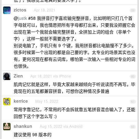
zictos
Apr 18, 2021
59
@
justk
#58 我拼音打字喜欢输完整拼音，比如明明只打几个首
字母就可以，我也情愿把所有字母都打出来，只要我没把握它会
出现在第一个我就会输完整拼音，全拼加上词的组合（非单个
字），这样一般就不需要选字了。
别说电脑了，手机只有 9 个键，我用拼音都比电脑慢不了多少。
很多时候第一个出现的都是自己要的字。太专业的场景其实也没
有，更何况现在都有云词库，哪怕第一次输入一些相对专业的词
也很快。
Zien
Apr 18, 2021 via iPhone
60
肌肉记忆就是这样，毕竟大家越来越倾向于听说读而不再写。毕
竟现在的五笔都兼容拼音，可想你这种情况多普遍
kerrice
May 15, 2022
61
常用字靠记忆，不常用的不会拆就靠五笔拼音混合输入了，还能
回想下这个字怎么写 :)
shankun
Aug 15, 2022 via Android
62
建议使用 98 版本的