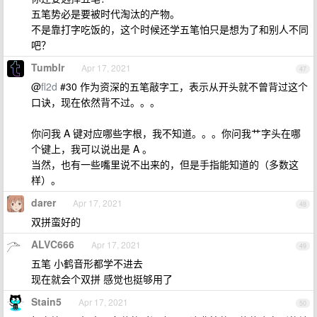
五笔势必是要被时代淘汰的产物。
不是靠打字吃饭的，这个时候还学五笔怕只是想为了和别人不同
吧？
Tumblr
Apr 17, 2021
47
@
fl2d
#30 作为资深的五笔敲字工，表示从开头就不曾背过这个
口诀，现在依然背不过。。。
你问我 A 键对应哪些字根，我不知道。。。你问我艹字头在哪
个键上，我可以说出是 A 。
当然，也有一些嘴里说不出来的，但是手指能知道的（多数这
样）。
darer
Apr 17, 2021
48
双拼蛮好的
ALVC666
Apr 17, 2021
49
五笔 小鹤音形都学不进去
现在就会个双拼 感觉也挺够用了
Stain5
Apr 17, 2021
50