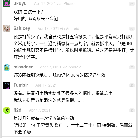
ukuyu
Apr 17, 2021 via iPhone
26
双拼 尝试一下？
好用的飞起,从来不忘记
Salticey
Apr 17, 2021 via Android
27
还是打的少了，我自己也是打五笔挺久了，但是平常就只打那几
个常用的字，一旦遇到稍微偏一点的字，就要拆半天，但是 86
的拆字规则又不是很科学，所以时常拆错。总之还是得多打，尤
其是生僻字。
missdeer
Apr 17, 2021 via Android
28
还没困扰到这地步，肌肉记忆 90%的情况还生效
Tumblr
Apr 17, 2021
29
没有。拼音打字确实培养了很多人的惰性，提笔忘字。
我认为拼音五笔混输的就是偷懒。。。
fl2d
Apr 17, 2021
30
每过几年就有一次学五笔的冲动，
所以第一句 王旁青头戋五一，土士二干十寸雨 特别熟，后面就
不会了😂