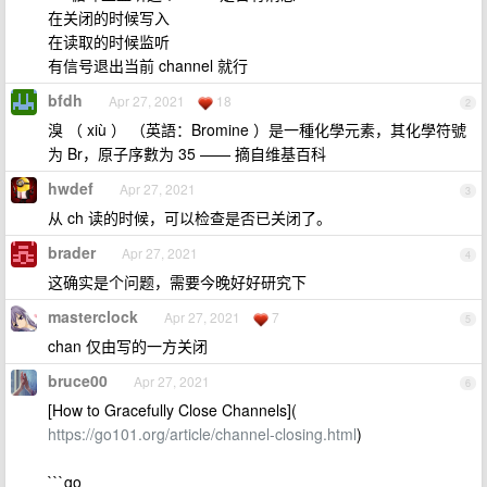
在关闭的时候写入
在读取的时候监听
有信号退出当前 channel 就行
bfdh
Apr 27, 2021
18
2
溴 （ xiù ） （英語：Bromine ）是一種化學元素，其化學符號
为 Br，原子序數为 35 —— 摘自维基百科
hwdef
Apr 27, 2021
3
从 ch 读的时候，可以检查是否已关闭了。
brader
Apr 27, 2021
4
这确实是个问题，需要今晚好好研究下
masterclock
Apr 27, 2021
7
5
chan 仅由写的一方关闭
bruce00
Apr 27, 2021
6
[How to Gracefully Close Channels](
https://go101.org/article/channel-closing.html
)
```go