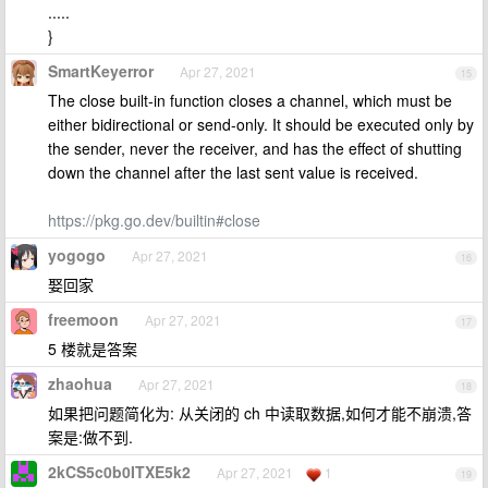
.....
}
SmartKeyerror
Apr 27, 2021
15
The close built-in function closes a channel, which must be
either bidirectional or send-only. It should be executed only by
the sender, never the receiver, and has the effect of shutting
down the channel after the last sent value is received.
https://pkg.go.dev/builtin#close
yogogo
Apr 27, 2021
16
娶回家
freemoon
Apr 27, 2021
17
5 楼就是答案
zhaohua
Apr 27, 2021
18
如果把问题简化为: 从关闭的 ch 中读取数据,如何才能不崩溃,答
案是:做不到.
2kCS5c0b0ITXE5k2
Apr 27, 2021
1
19