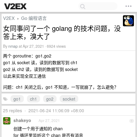
V2EX
Go 编程语言
›
女同事问了一个 golang 的技术问题，没
答上来，溴大了
By
nmap
at Apr 27, 2021 · 6924 views
两个 goroutine：go1,go2
go1 从 socket 读，读到的数据写到 ch1
go2 从 ch2 读，读到的数据写到 socket
以此来实现全双工通信
问题：ch1 关闭之后，go1 不知道，一写就崩了，怎么避免？
go1
ch1
go2
socket
25 replies
•
2021-06-24 11:06:09 +08:00
shakeyo
Apr 27, 2021
1
创建一个用于通知的 chan
for 循环里监听这个 chan 是否有消息