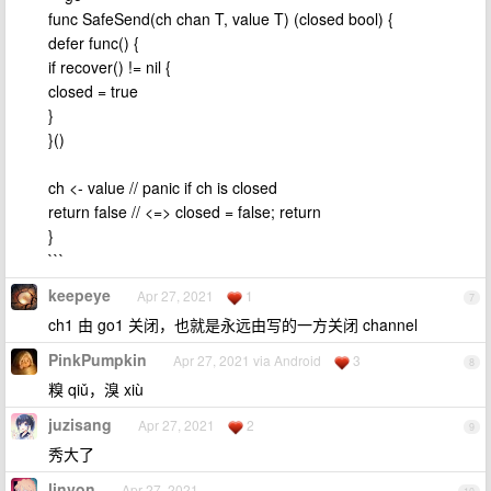
func SafeSend(ch chan T, value T) (closed bool) {
defer func() {
if recover() != nil {
closed = true
}
}()
ch <- value // panic if ch is closed
return false // <=> closed = false; return
}
```
keepeye
Apr 27, 2021
1
7
ch1 由 go1 关闭，也就是永远由写的一方关闭 channel
PinkPumpkin
Apr 27, 2021 via Android
3
8
糗 qiǔ，溴 xiù
juzisang
Apr 27, 2021
2
9
秀大了
linvon
Apr 27, 2021