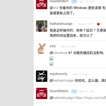
Overfill3641
May 10, 2021
OP
@
ch2
你看你的 Windows 更新清
是被更新占用了。
haihaishuaige
8
May 10, 2021
我是这样操作的：他有个延迟 7 天更新
再把时间设置回来，就可以了
ch2
May 10, 2021
@
v2tudnew
#7 对服务器挂机没影响
tojohnonly
May 10, 2021
@
haihaishuaige
哈哈哈，这么骚，真
Overfill3641
May 10, 2021
OP
@
haihaishuaige
https://imgur.com/a