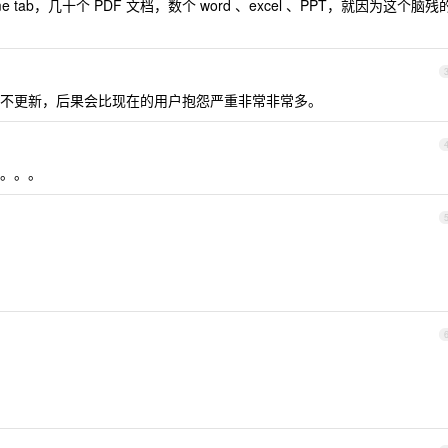
tab，几十个 PDF 文档，数个 word 、excel 、PPT，就因为这个脑残
不更新，后果会比现在的用户抱怨严重非常非常多。
。。。