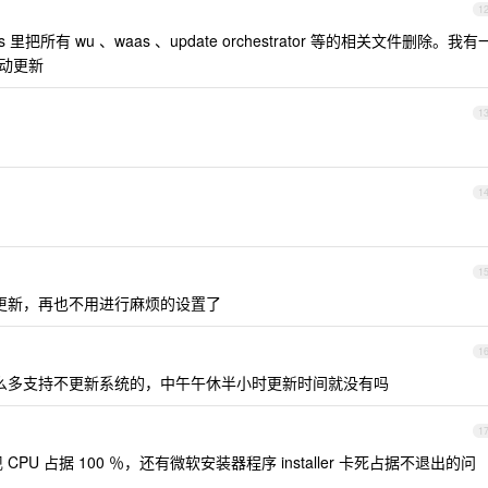
1
nsxs 里把所有 wu 、waas 、update orchestrator 等的相关文件删除。我有
自动更新
1
1
1
ck 暂停更新，再也不用进行麻烦的设置了
1
这么多支持不更新系统的，中午午休半小时更新时间就没有吗
1
CPU 占据 100 ％，还有微软安装器程序 installer 卡死占据不退出的问