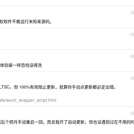
1
权软件不敢运行未知来源的。
1
2
体验屎一样恐怕没得洗
2
只有 LTSC，但 100%有效阻止更新，就算你手动点更新都必定出错。
ails/wumt_wrapper_script.html
2
后个把月手动重启一回，而且我开了自动更新，但也没遇到过在不用的