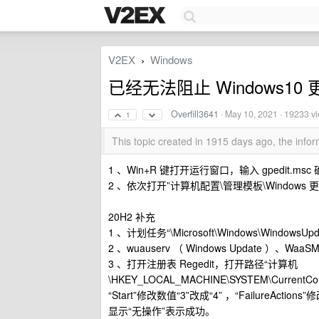
V2EX
Windows
›
已经无法阻止 Windows10
Overfill3641
·
May 10, 2021
· 19233 v
1
This topic created in 1915 days ago, the inf
1 、Win+R 键打开运行窗口，输入 gpedit.m
2 、依次打开”计算机配置\管理模板\Windows
20H2 补充
1 、计划任务“\Microsoft\Windows\WindowsUpd
2 、wuauserv （ Windows Update ）、W
3 、打开注册表 Regedit，打开路径“计算机
\HKEY_LOCAL_MACHINE\SYSTEM\CurrentCont
“Start”修改数值“3”改成“4” ，“FailureA
显示“无操作”表示成功。