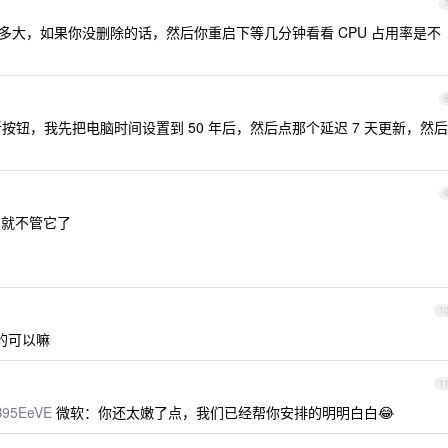
理 有多大，如果你没删除的话，然后你重启下等几分钟看看 CPU 占用率是不
按钮，我先把电脑时间设置到 50 年后，然后点那个延迟 7 天更新，然后
，就不管它了
1
的可以嘛
1
/B95EeVE
微软：你还太嫩了点，我们已经帮你安排的明明白白😂