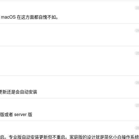
2
，macOS 在这方面都自愧不如。
2
2
2
更新还是会自动安装
2
 server 版
2
启。专业版自动安装更新但不重启。家庭版的设计就是简化小白操作系统