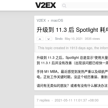
V2EX
macOS
›
升级到 11.3 后 Spotlight
Sindo
·
May 10, 2021
· 3535 views
This topic created in 1913 days ago, the inf
升级到 11.3 之后，Spotlight 总是显示“
到 11.3.1 后并没有改善（出现该问题已经快一
手持 M1 MBA，最近感觉到发热严重以及续航严
电，正处工作关键时期，没这个经历重装、重新
请问有无类似的朋友？或者有没有什么解决办法
7 replies
•
2021-05-11 11:01:37 +08:00