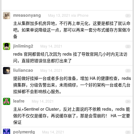
mreasonyang
May 13, 2021 via iPhone
21
主从集群加多机房异地，不行再上单元化，这要是都挂了就认命
吧。如果单说降级这一点，那可以再来一套分布式缓存方案做冷
备
jinliming2
May 14, 2021
22
redis 官网都曾经几次因为 redis 挂了导致官网几小时内无法访
问，直接把错误信息都打出来了
liuliancao
May 14, 2021
23
提前做好挂掉一台或者多台的准备，增加 HA 的健康检查，redis
搞集群，分级告警出来，未雨绸缪，一个好的架构一台或者几台
挂掉都不会影响核心服务。
leafre
May 14, 2021
24
主从+Sentinel or Cluster，反对上面说的不依赖 redis，redis 能
做的不仅仅是缓存，再说缓存崩了，那是会雪崩的！ HA 一定要
保证
polymerdg
May 14, 2021
25