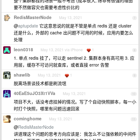
整个集群都挂的场景一般不考虑 (成本很大, 除非有很强的理由
要不然做容灾也需要考虑性价比的
RedisMasterNode
May 13, 2021
7
@
aptupdate
它这意思说的就是不管是单点 redis 还是 cluster
还是什么，外部的 cache 出问题不可用的时候，应用内要怎么
处理
leon0318
May 13, 2021 via iPhone
1
8
1. 单点 redis 挂了，可以走 sentinel 2. 集群本身有高可用 3. 应
用层，缓存不可访问就查库，或者直接 error 告警
shawlib
May 13, 2021
1
9
脱离场景谈技术都是刷流氓
40EaE5uJO3Xt1VVa
May 13, 2021
10
项目不大，话没考虑挂掉的情况。写了个自动快照脚本，每一小
时打个快照，哪里有问题迅速回滚
cominghome
May 13, 2021
11
@
RedisMasterNode
讲道理这个问题的思考方向应该是：我怎么不让强依赖的中间件