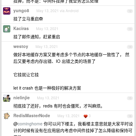
挂掉，而不是：中间件挂掉了我业务怎么处理
yungo8
May 13, 2021 via Android
12
挂了立马重启🙈
Kaciras
May 13, 2021
13
挂了邮件通知，赶紧重启
westoy
May 13, 2021
14
做好本地缓存方案又要考虑多个节点的本地缓存一致性了， 然
后又要考虑内存出错、IO 出错之类的场景了
它挂就让它挂
let it crash 也是一种极好的解决方案
nielinjie
May 13, 2021
15
彻底挂了还好，redis 有时也会僵死，才叫麻烦。
RedisMasterNode
May 13, 2021
3
16
@
cominghome
你可以问下楼主，我看楼主意思就是大家平时设
计的时候有没有在应用层内考虑中间件挂掉了怎么降级和保持可