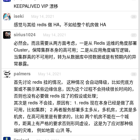
KEEPALIVED VIP 漂移
iseki
May 14, 2021
26
感觉与其给 redis 做 HA，不如给整个机房做 HA
sirius1024
May 14, 2021
27
必然会。而且需要从两方面考虑，一是从 Redis 运维的角度部署
Cluster，保障集群本身的高可用；二是从应用角度编写逻辑，
当集群真的不可用时，转为从数据库中捞数据或是有预期内的异
常暴露。
palmers
May 14, 2021
28
首先讨论 redis 挂的情况， 这种情况 会自动降级，比如兜底方
案或不展示某些边缘信息，因为这个过程不会持续很长时间的，
否则也没有必要做 redis 挂了的假设或处理；
其次是 redis 不会挂，原因有：1. redis 现在本身已经是做了高
可用，比如集群； 2.再者服务部署多主多从，多机房，尤其是多
机房，在高可用里是有要求的，比如 两个机房不能在一个城
市，距离上有严格的要求否则形同虚设， 这是为了应对那种极
端的灾难， 例如地震 山洪 等。