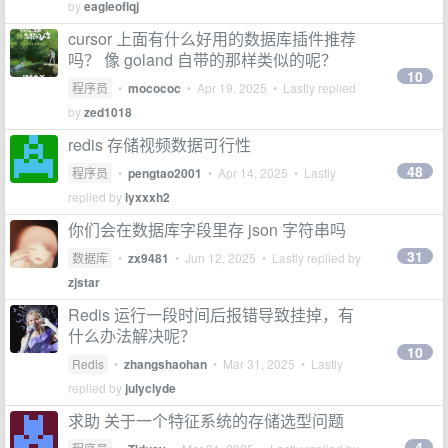
by
eagleoflqj
cursor 上面有什么好用的数据库插件推荐
吗？ 像 goland 自带的那样类似的呢？
10
程序员
•
mocococ
•
Apr 19, 2025
• Lastly replied
by
zed1018
redis 存储视频数据可行性
48
程序员
•
pengtao2001
•
Apr 14, 2025
• Lastly
replied by
lyxxxh2
你们会在数据库字段里存 json 字符串吗
31
数据库
•
zx9481
•
Jun 12, 2025
• Lastly replied by
zjstar
Redis 运行一段时间后报错导致挂掉，有
什么办法解决呢？
10
Redis
•
zhangshaohan
•
Mar 31, 2025
• Lastly
replied by
julyclyde
求助 关于一个特征系统的存储选型问题
4