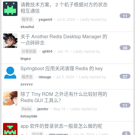
请教技术方案， 2 个机子根据对方的状态
相互通信
11
程序员
•
yagamil
•
Jul 9, 2024
• Lastly replied by
skuuhui
关于 Another Redis Desktop Manager 的
一点碎碎念
38
分享创造
•
qii404
•
Jan 15
• Lastly replied by
lingeo
Springboot 应用关闭清理 Redis 的 key
37
程序员
•
nitouge
•
Jul 5, 2024
• Lastly replied by
zvvvvv
除了 Tiny RDM 之外还有什么比较好用的
Redis GUI 工具么？
11
Redis
•
jamfer
•
May 19
• Lastly replied by
inmaytide
app 软件的登录状态一般是怎么做的呢
5
1
问与答
•
qinconquer
•
Jun 15, 2024
• Lastly