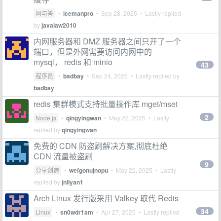
问与答
•
icemanpro
•
Sep 28, 2025
• Lastly replied
by
javalaw2010
内网服务器和 DMZ 服务器之间只开了一个
端口，但是外网需要访问内网中的
mysql， redis 和 minio
43
程序员
•
badbay
•
Sep 24, 2025
• Lastly replied by
badbay
redis 集群模式支持批量操作库 mget/mset
2
Node.js
•
qingyingwan
•
May 22, 2025
• Lastly
replied by
qingyingwan
免费的 CDN 防盗刷解决方案,彻底杜绝
CDN 流量被盗刷
9
分享创造
•
wefgonujnopu
•
May 22, 2025
• Lastly
replied by
jnliyan1
Arch Linux 发行版采用 Valkey 取代 Redis
34
Linux
•
sn0wdr1am
•
Apr 27, 2025
• Lastly replied