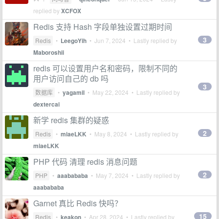
replied by
XCFOX
Redis 支持 Hash 字段单独设置过期时间
3
Redis
•
LeegoYih
•
Jun 7, 2024
• Lastly replied by
Maboroshii
redis 可以设置用户名和密码，限制不同的
用户访问自己的 db 吗
3
数据库
•
yagamil
•
May 22, 2024
• Lastly replied by
dextercai
新学 redis 集群的疑惑
2
Redis
•
miaeLKK
•
May 8, 2024
• Lastly replied by
miaeLKK
PHP 代码 清理 redis 消息问题
2
PHP
•
aaabababa
•
May 7, 2024
• Lastly replied by
aaabababa
Garnet 真比 Redis 快吗？
15
Redis
•
keakon
•
Apr 28, 2024
• Lastly replied by