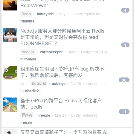
RedisViewer
4
Redis
•
inmaytide
•
May 8
• Lastly replied by
ruanimal
Node.js 服务大部分时候连阿里云 Redis
是正常的，但是又时候会突然报 read
ECONNRESET？
1
Node.js
•
zurmokeeper
•
Apr 8
• Lastly replied by
humbass
组里应届生用 ai 写的代码有 bug 解决不
了，我帮助解决后，有感而发
36
1
职场话题
•
acbingo
•
Apr 20
• Lastly replied
by
charlie21
基于 GPUI 的跨平台 Redis 可视化客户
端： zedis
11
程序员
•
treexie
•
Mar 21
• Lastly replied by
treexie
又又又重复造轮子了：一个开源的具有 AI