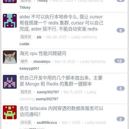
程序员
•
Tidusy
•
Mar 31, 2025
• Lastly replied by
Tidusy
aider 不可以执行本地命令么, 我让 cursor
帮我搭建一个 redis 集群, cursor 可以自己
完成, aider 就不行, 不能自动安装 redis
4
程序员
•
jdz
•
Mar 28, 2025
• Lastly replied by
coldle
海光 cpu 性能问题疑问
12
硬件
•
zhoudaiyu
•
Mar 13, 2025
• Lastly replied by
kalayygl001
把自己开发中用的几个脚本放出来，主要
是 Mongo 和 Redis 的集群一键脚本
5
程序员
•
sunny352787
•
Mar 5, 2025
• Lastly
replied by
sunny352787
各位 tailscale 内网穿透的数据库服务可以
访问通吗？
2
问与答
•
asd999cxcx
•
Mar 1, 2025
• Lastly replied