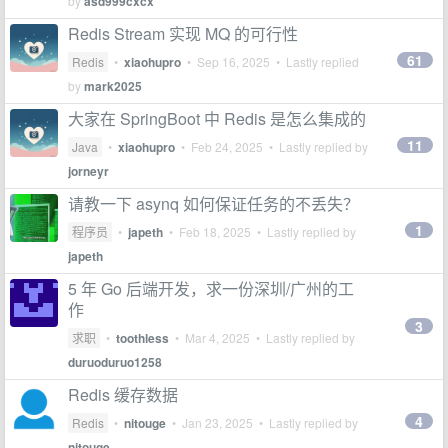
by
asd999cxcx
Redis Stream 实现 MQ 的可行性
61
Redis
•
xiaohupro
•
Sep 16, 2025
• Lastly replied
by
mark2025
大家在 SpringBoot 中 Redis 是怎么集成的
11
Java
•
xiaohupro
•
Feb 24, 2025
• Lastly replied by
jorneyr
请教一下 asynq 如何保证任务的不丢失？
1
程序员
•
japeth
•
Feb 18, 2025
• Lastly replied by
japeth
5 年 Go 后端开发，求一份深圳/广州的工
作
3
求职
•
toothless
•
Mar 4, 2025
• Lastly replied by
duruoduruo1258
Redis 缓存数据
4
Redis
•
nitouge
•
Jan 23, 2025
• Lastly replied by
nitouge