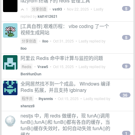
lazyrdm 终端下的 redis 管理工具
5
1
分享创造
•
vst93
•
Nov 22, 2025
• Lastly
replied by
kid1412621
[工具自荐] 艰难历程： vibe coding 了一个
视频生成网站
5
分享创造
•
iloo
•
Oct 31, 2025
• Lastly replied by
iloo
阿里云 Redis 命中率计算与监控的问题
9
Redis
•
Vraw5
•
Oct 15, 2025
• Lastly replied by
BenHunDun
全网居然找不到一个成品， Windows 编译
Redis 拓展，并且支持 igbinary
36
程序员
•
lhyannis
•
Oct 15, 2025
• Lastly replied by
shanzz8
nestjs 中，用 redis 做缓存，现 funA()调用
funB(),funA()和 funB()都有各自的缓存，当
funB()缓存失效时，如何自动失效 funA()的
1
缓存