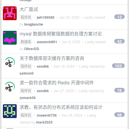
大厂面试
13
程序员
•
jwh199588
•
Jan 22, 2025
• Lastly replied
by
fengjianche
mysql 数据库频繁插数据的处理方案讨论
42
数据库
•
autumnhlf01
•
Jan 6, 2025
• Lastly replied
by
OliverDD
关于数据库容灾缓存方案的咨询
103
程序员
•
seedhk
•
Dec 18, 2024
• Lastly replied by
salmon5
求一款符合需求的 Redis 开源中间件
16
程序员
•
seedhk
•
Jan 27, 2025
• Lastly replied by
zzmark06
求教，有状态的分布式系统应该如何设计
46
程序员
•
mawen0726
•
Dec 26, 2024
• Lastly
replied by
mark2025