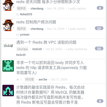
redis 逆天问题 每多少分钟限制多少次
8
程序员
•
chenfang
•
Nov 18, 2024
• Lastly replied
by
liuhai233
redis 控制用户频次问题
22
程序员
•
chenfang
•
Nov 12, 2024
• Lastly replied
by
ychost
遇到一个 Redis 跨 VPC 读取的问题
20
DevOps
•
0x5c0f
•
Oct 24, 2024
• Lastly replied by
0x5c0f
寻求一个可以抓到返回 body 并同步写入
redis 的 http 请求转发工具(openresty 只能
非阻塞写入)
1
问与答
•
ser3w
•
Oct 17, 2024
计数器的最佳实践是存 Redis，每次启动
时统计存量数据吗？用 MySQL 的触发器
每次操作都实时写盘影响高并发写性能，
9
用 Redis 断电没写盘会导致计数不准