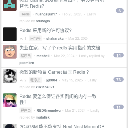
替代 Redis？
6
Redis
•
huangsijun17
•
Feb 23, 2025
• Lastly
replied by
roundgis
Redis 采用新的许可协议?
1
问与答
•
shakaraka
•
Mar 22, 2024
失业在家，写了个 redis 实用指南的文档
14
程序员
•
meshell
•
Mar 22, 2024
• Lastly replied by
poembre
微软的新项目 Garnet 碾压 Redis ?
73
2
程序员
•
jgh004
•
May 15, 2025
• Lastly
replied by
xuxian4321
Redis 要怎么保证各实例间的内存一致
性？
11
程序员
•
REDGroundwu
•
Mar 21, 2024
• Lastly
replied by
mutalisk
2C4G5M 能不能支持 Next Nest MongoDB