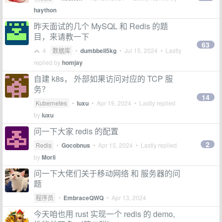
haython
昨天面试的几个 MySQL 和 Redis 的题
目，来请教一下
63
4
数据库
•
dumbbell5kg
•
Jul 15, 2024
• Lastly
replied by
homjay
自建 k8s， 外部如果访问对应的 TCP 服
务？
14
Kubernetes
•
luxu
•
Apr 19, 2024
• Lastly replied
by
luxu
问一下大家 redis 的配置
2
Redis
•
Gocobnus
•
Apr 15, 2024
• Lastly replied
by
Morii
问一下大佬们关于移动网络 和 服务器的问
题
程序员
•
EmbraceQWQ
•
Apr 13, 2024
今天咱也用 rust 实现一个 redis 的 demo,