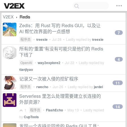
V2EX
Redis
›
Zedis：用 Rust 写的 Redis GUI，以及让
AI 帮忙改界面的一点感想
7
程序员
•
treexie
•
Jul 28
• Lastly replied by
treexie
所有的“重置”有没有可能只是他们的 Redis
下线了
4
OpenAI
•
way2explore2
•
Jul 22
• Lastly replied by
tianjiyao
记录又一次被入侵的挖矿程序
11
程序员
•
rwecho
•
Jun 26
• Lastly replied by
jardel
Serverless 里怎么处理需要建立长连接的
外部资源？
14
1
程序员
•
FlashEcho
•
May 13
• Lastly replied
by
CupTools
发现一个支持云同步的 Redis GUI 工具：