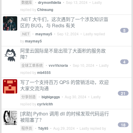
数据库
•
drymonfidelia
•
Sep 13, 2024
• Lastly
replied by
Chinsung
.NET 大牛们，这次遇到了一个涉及知识盲
区的 BUG，与 Redis 有关
5
.NET
•
maymay5
•
Sep 12, 2024
• Lastly replied
by
maymay5
阿里云国际是不是出现了大面积的服务故
障？
4
全球工单系统
•
vvvVictoria
•
Sep 10, 2024
• Lastly
replied by
mb4555
写了一个支持百万 QPS 的营销活动，欢迎
大家交流沟通
21
分享创造
•
bigbigeggs
•
Aug 30, 2024
• Lastly
replied by
cyrivlclth
[求助] Python 调用 dll 的时候发现代码运行
被阻塞了？
18
程序员
•
Tdy95
•
Aug 29, 2024
• Lastly replied by