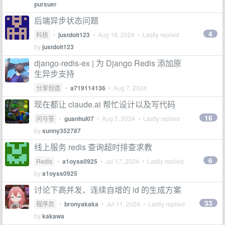
pursuer
后端异步状态问题
4
科技
•
justdoit123
•
Aug 19, 2024
• Lastly replied
by
justdoit123
django-redis-ex | 为 Django Redis 添加原
生异步支持
分享创造
•
a719114136
•
Aug 7, 2024
现在都让 claude.ai 帮忙设计以及写代码
16
问与答
•
guanhui07
•
Aug 5, 2024
• Lastly replied
by
sunny352787
线上服务 redis 查询超时排查求教
6
Redis
•
a1oyss0925
•
Jul 17, 2024
• Lastly replied
by
a1oyss0925
讨论下高并发、连续自增的 id 的生成方案
33
程序员
•
bronyakaka
•
Jul 11, 2024
• Lastly replied
by
kakawa