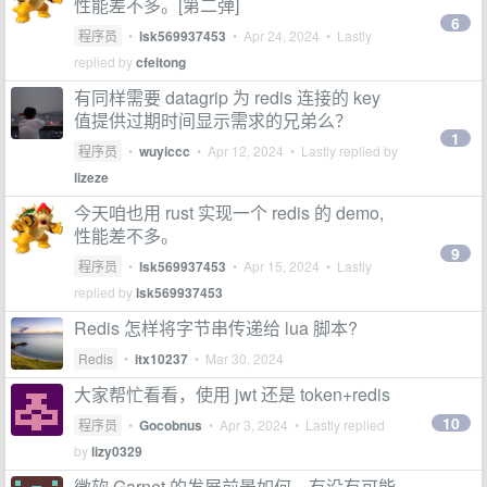
性能差不多。[第二弹]
6
程序员
•
lsk569937453
•
Apr 24, 2024
• Lastly
replied by
cfeitong
有同样需要 datagrip 为 redis 连接的 key
值提供过期时间显示需求的兄弟么？
1
程序员
•
wuyiccc
•
Apr 12, 2024
• Lastly replied by
lizeze
今天咱也用 rust 实现一个 redis 的 demo,
性能差不多。
9
程序员
•
lsk569937453
•
Apr 15, 2024
• Lastly
replied by
lsk569937453
Redis 怎样将字节串传递给 lua 脚本?
Redis
•
itx10237
•
Mar 30, 2024
大家帮忙看看，使用 jwt 还是 token+redis
10
程序员
•
Gocobnus
•
Apr 3, 2024
• Lastly replied
by
lizy0329
微软 Garnet 的发展前景如何，有没有可能