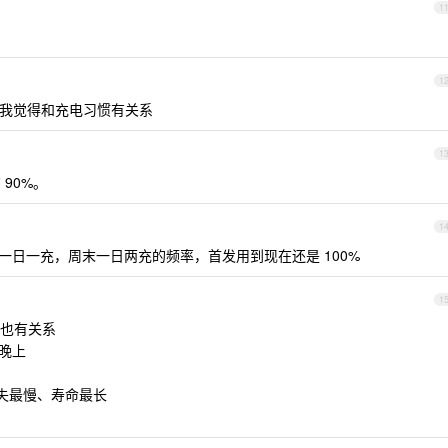
1
1
9%，我觉得和充电习惯有关系
1
90%。
1
作日一日一充，周末一日两充的频率，首发用到现在还是 100%
1
也有关系
一晚上
损失最慢、寿命最长