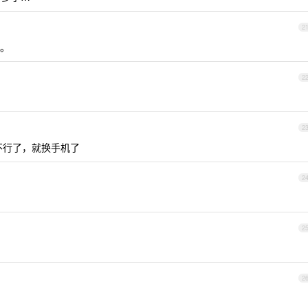
2
。。
2
2
不行了，就换手机了
2
2
2