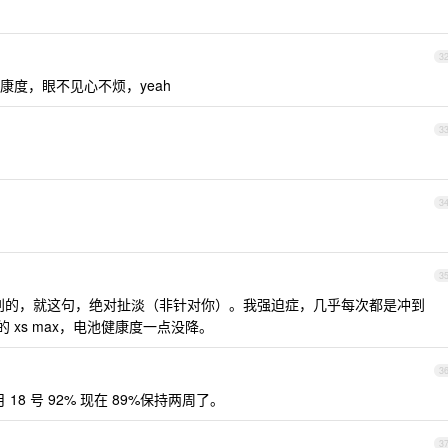
3
度，眼不见心不烦，yeah
3
3
3
不说别的，就这句，绝对扯淡（非针对你）。我强迫症，几乎每次都是冲到
的 xs max，电池健康度一点没降。
3
 月 18 号 92% 现在 89%保持两周了。
3