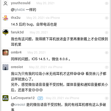
youthcould
May 20, 2021
3
@
lyh404
一样的
thx2u
May 20, 2021 via iPhone
4
14.5 后的 bug，自带电话也是
faruk3d
May 20, 2021
5
我也有这问题，我得摘下耳机放进盒子里再重新戴上才会切换到
耳机里
ombr4
May 20, 2021
6
同样的问题，iOS 14.5.1，微信 8.0.6 。
oreoiot
May 22, 2021 via iPhone
7
我以为只有我的垃圾小米无线耳机才这样😅😅😅 看到亲儿子都
这样就放心了。
另外，感觉微信语音音量不受控制，媒体音量和通知音量都关小
后，还是不变😒😒😒
LaCroqueta12
May 23, 2021 via iPhone
OP
8
@
oreoiot
是的微信语音不受控制，我的有线耳机哪有这么多破
事