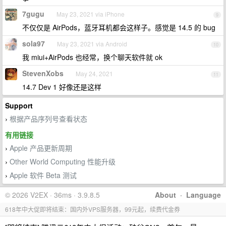
7gugu
May 23, 2021 via iPhone
9
不仅仅是 AirPods，蓝牙耳机都会这样子。感觉是 14.5 的 bug
sola97
May 23, 2021 via Android
10
我 miui+AirPods 也经常，换个聊天软件就 ok
StevenXobs
May 24, 2021
11
14.7 Dev 1 好像还是这样
Support
根据产品序列号查看状态
›
有用链接
Apple 产品更新周期
›
Other World Computing 性能升级
›
Apple 软件 Beta 测试
›
© 2026 V2EX · 36ms · 3.9.8.5
About
·
Language
618年中大促即将结束：国内外VPS服务器，99元起，续费代金券