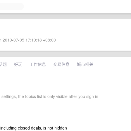
 2019-07-05 17:19:18 +08:00
话题
好玩
工作信息
交易信息
城市相关
ettings, the topics list is only visible after you sign in
 including closed deals, is not hidden