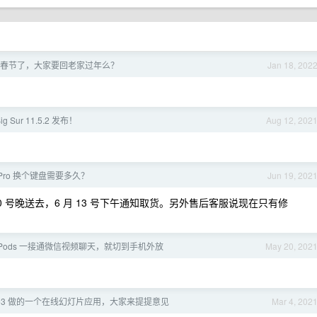
就要春节了，大家要回老家过年么？
Jan 18, 202
ig Sur 11.5.2 发布！
Aug 12, 202
o Pro 换个键盘需要多久？
Jun 19, 202
10 号晚送去，6 月 13 号下午通知取货。另外售后客服说现在只有修
irPods 一接通微信视频聊天，就切到手机外放
May 20, 202
ue3 做的一个在线幻灯片应用，大家来提提意见
Mar 4, 202