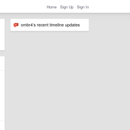
Home
Sign Up
Sign In
ombr4's recent timeline updates