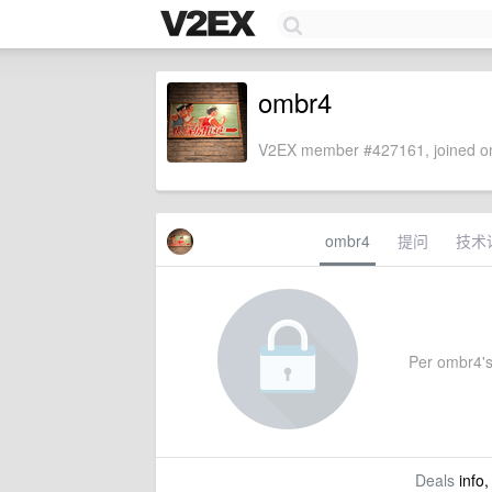
ombr4
V2EX member #427161, joined on
ombr4
提问
技术
Per ombr4's s
Deals
info,