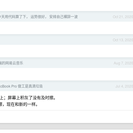
今天用代码算了下， 运势很好， 安排自己裸辞一波
Oct 21, 202
！
Oct 13, 202
c 端的网易云音乐
Aug 7, 202
acBook Pro 做工是真滴垃圾
Jul 4, 202
上；屏幕上积灰了没有及时擦。
一擦，现在和新的一样。