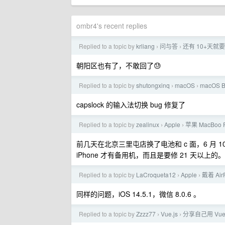
ombr4's recent replies
Replied to a topic by
krliang
问与答
还有 10+天
›
›
朝阳区也有了，不敢回了😓
Replied to a topic by
shutongxinq
macOS
macOS B
›
›
capslock 的输入法切换 bug 修复了
Replied to a topic by
zealinux
Apple
苹果 MacBo
›
›
前几天在北京三里屯店换了电池和 c 面，6 月 
iPhone 才有备用机，而且是要修 21 天以上的。
Replied to a topic by
LaCroqueta12
Apple
戴着 A
›
›
同样的问题，iOS 14.5.1，微信 8.0.6 。
Replied to a topic by
Zzzz77
Vue.js
分享自己用 V
›
›