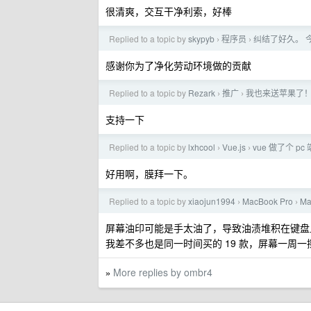
很清爽，交互干净利索，好棒
Replied to a topic by
skypyb
程序员
纠结了好久。 
›
›
感谢你为了净化劳动环境做的贡献
Replied to a topic by
Rezark
推广
我也来送苹果了
›
›
支持一下
Replied to a topic by
lxhcool
Vue.js
vue 做了个 p
›
›
好用啊，膜拜一下。
Replied to a topic by
xiaojun1994
MacBook Pro
M
›
›
屏幕油印可能是手太油了，导致油渍堆积在键盘
我差不多也是同一时间买的 19 款，屏幕一周
More replies by ombr4
»