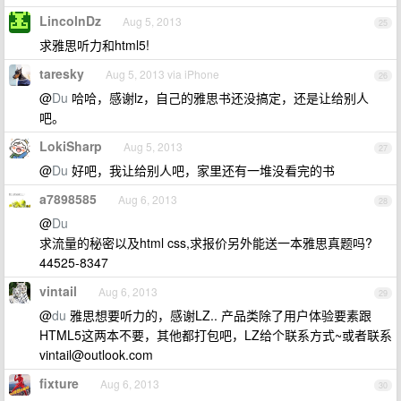
LincolnDz
Aug 5, 2013
25
求雅思听力和html5!
taresky
Aug 5, 2013 via iPhone
26
@
Du
哈哈，感谢lz，自己的雅思书还没搞定，还是让给别人
吧。
LokiSharp
Aug 5, 2013
27
@
Du
好吧，我让给别人吧，家里还有一堆没看完的书
a7898585
Aug 6, 2013
28
@
Du
求流量的秘密以及html css,求报价另外能送一本雅思真题吗?
44525-8347
vintail
Aug 6, 2013
29
@
du
雅思想要听力的，感谢LZ.. 产品类除了用户体验要素跟
HTML5这两本不要，其他都打包吧，LZ给个联系方式~或者联系
vintail@outlook.com
fixture
Aug 6, 2013
30