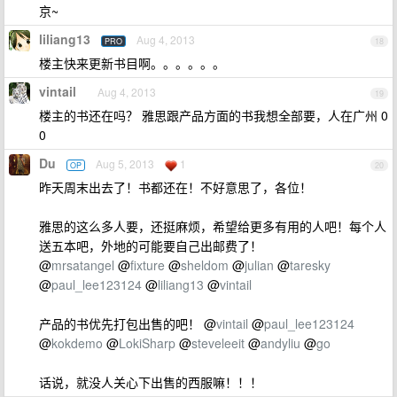
京~
liliang13
Aug 4, 2013
PRO
18
楼主快来更新书目啊。。。。。。
vintail
Aug 4, 2013
19
楼主的书还在吗？ 雅思跟产品方面的书我想全部要，人在广州 0
0
Du
Aug 5, 2013
1
OP
20
昨天周末出去了！书都还在！不好意思了，各位！
雅思的这么多人要，还挺麻烦，希望给更多有用的人吧！每个人
送五本吧，外地的可能要自己出邮费了！
@
mrsatangel
@
fixture
@
sheldom
@
julian
@
taresky
@
paul_lee123124
@
liliang13
@
vintail
产品的书优先打包出售的吧！ @
vintail
@
paul_lee123124
@
kokdemo
@
LokiSharp
@
steveleeit
@
andyliu
@
go
话说，就没人关心下出售的西服嘛！！！