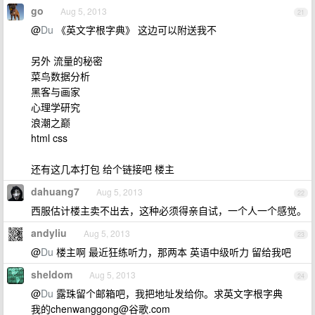
go
Aug 5, 2013
21
@
Du
《英文字根字典》 这边可以附送我不
另外 流量的秘密
菜鸟数据分析
黑客与画家
心理学研究
浪潮之巅
html css
还有这几本打包 给个链接吧 楼主
dahuang7
Aug 5, 2013
22
西服估计楼主卖不出去，这种必须得亲自试，一个人一个感觉。
andyliu
Aug 5, 2013
23
@
Du
楼主啊 最近狂练听力，那两本 英语中级听力 留给我吧
sheldom
Aug 5, 2013
24
@
Du
露珠留个邮箱吧，我把地址发给你。求英文字根字典
我的chenwanggong@谷歌.com