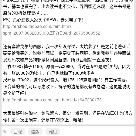
书，基本也看完了，出去读书也不会带，弄回家还麻烦！这些书都是
原价的3折处理卖掉……
PS：真心建议大家买个KPW，去买电子书！
http://ershou.taobao.com/item.htm?
spm=2007.3062033.0.0.ZF7rD9&id=26765808552
还有套雅戈尔的西服，我一次都没穿过，太坑爹了！是之前老爸死活
硬要给我买的，说参加面试一定要穿正装西服，后来我参加各种面试
发现码农和产品狗都是休闲屌丝装，所以西服就一直落灰！
上衣2790+裤子1190，原价一起3980，当时在专柜是8折买的，因为
有一张2000的购物卡，自己也就掏了1000块多点。
尺码是170/92，这个尺码偏大，我175 125穿着刚好！有工作需要，
正合适的哥们可以考虑收下，裤子的边角都没有去卷边，这更能说明
是全新了吧！
http://ershou.taobao.com/item.htm?id=19472301731
大家最好别在淘宝上给我留言，很少上难看到，还是在V2EX上沟通方
便！第一次出闲置，还是在V2EX上，哈哈！
西服
盗版
雅思