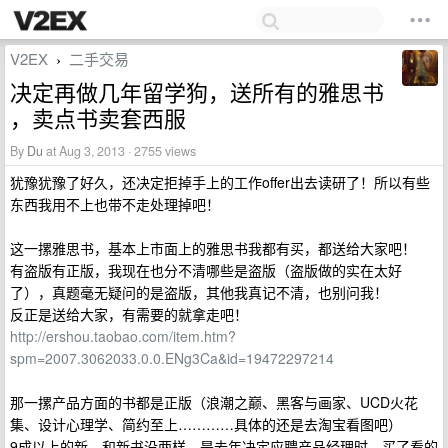
V2EX
二手交易
›
决定再做几年留学狗，送所有的雅思书
，卖点书卖套西服
By
Du
at Aug 3, 2013 · 2755 views
犹豫犹豫了好久，还决定拒掉手上的工作offer出去读研了！所以有些
东西我用不上也带不走处理掉吧！
这一摞雅思书，基本上市面上的雅思书我都有买，都送给大家吧！
有盗版有正版，我现在也分不清哪些是盗版（盗版做的实在太好
了），真题毫无疑问的是盗版，其他我真记不清，也别问我！
反正是送给大家，有需要的就拿走吧！
http://ershou.taobao.com/item.htm?
spm=2007.3062033.0.0.ENg3Ca&id=19472297214
那一摞产品方面的书都是正版（浪潮之巅、黑客与画家、UCD火花
集、设计心理学、简约至上…………具体的还是去淘宝看图吧）
9成以上的新，和新书没两样。是去年决定应聘产品经理时，买了看的