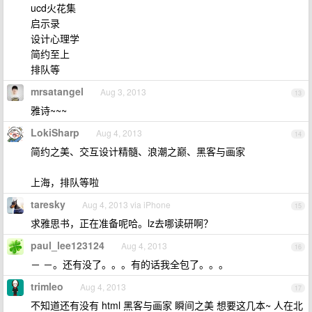
ucd火花集
启示录
设计心理学
简约至上
排队等
mrsatangel
Aug 3, 2013
13
雅诗~~~
LokiSharp
Aug 4, 2013
14
简约之美、交互设计精髓、浪潮之巅、黑客与画家
上海，排队等啦
taresky
Aug 4, 2013 via iPhone
15
求雅思书，正在准备呢哈。lz去哪读研啊？
paul_lee123124
Aug 4, 2013
16
－ －。还有没了。。。有的话我全包了。。。
trimleo
Aug 4, 2013
17
不知道还有没有 html 黑客与画家 瞬间之美 想要这几本~ 人在北