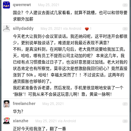
qwerrewt
May 25, 2021
25
国企？个人建议去面试几家看看，就算不跳槽，也可以和领导要
求额外加薪
sillydaddy
May 25, 2021 via Android
1
26
今天老大让我到小会议室谈话。我还纳闷呢，这平时连开会都很
少，更别说单独谈话了，难道是对我最近表现不满意？
不料，是真没料到，在闲聊几句后，老大竟然说要给我加工资。
天，哈哈，哪有员工不提而公司主动加的呢？ 本来这几年，我
已经有点习惯摸鱼过日子了，也没好意思提过加钱。老大对我的
状态肯定也有所察觉，莫非这次是想激励我回归初心？竟然直接
涨到了 50k 。哈哈！幸福太突然了！！不过说实话，这两年的
通货膨胀也够够的了。
我赶紧准备告诉老婆，然后发现，手机里很显眼地安装了一个
“脉脉”！可我从来不会装这玩意儿啊！靠，黄粱一脉啊！
freelancher
May 25, 2021
27
华为？
xianzhe
May 25, 2021 via Android
28
正好今天给我涨了，翻了一番