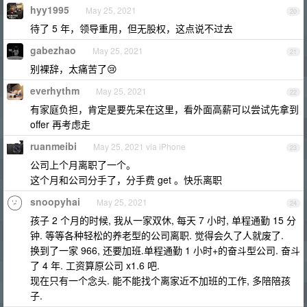
hyy1995
May 25, 2021
20
待了 5 年，领导重用，但无股权，这点说不过去
gabezhao
May 25, 2021
21
别裸辞，太痛苦了😢
everhythm
May 25, 2021
22
有家庭负担，肯定是要先呆在这里，看外面高薪可以尝试先拿到
offer 再考虑走
ruanmeibi
May 25, 2021 via iPhone
23
公司上个月离职了一个。
这个月和公司分手了，分手费 get 。快乐离职
snoopyhai
May 25, 2021
24
孩子 2 个月的时候, 我从一家双休, 每天 7 小时, 单程通勤 15 分
钟. 等等各种轻松的养老型的公司离职. 觉得会久了人就废了.
换到了一家 966, 还要加班.单程通勤 1 小时+的奋斗型公司. 奋斗
了 4 年. 工资算原公司 x1.6 吧.
现在只有一个念头. 能不能找个离家近不加班的工作, 多陪陪孩
子.