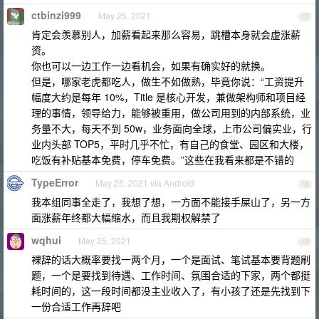
ctbinzi999
May 25, 2021
17
肯定会羡慕别人，加薪看起来那么容易，跳槽本身就会虚涨薪
资。
你也可以一边工作一边看机会，如果有确实好的就换。
但是，哪家老虎都吃人，做生不如做熟，毕竟你说：“工资提升
幅度大约是每年 10%，Title 是核心开发，兼做架构师和项目经
理的事情，领导给力，能够被重用，做公司用到的内部系统，业
务量不大，每天不到 50w，业务面向全球，上市公司偏实业，行
业内头部 TOP5，平时几乎不忙，有自己的食堂、园区和大楼，
吃饭有补贴基本免费，停车免费。”这些在我看来都是不错的
TypeError
May 25, 2021 via Android
18
我本组同事全走了，我想了想，一方面不能接手屎山了，另一方
面涨薪年终都大幅缩水，而且我期权解禁了
wqhui
May 25, 2021
19
裸辞的话大概率要找一两个月，一个是面试、笔试基本要背题刷
题，一个是要找到待遇、工作时间、氛围合适的下家，两个都挺
耗时间的，这一段时间都没主业收入了，有小孩了还是先找到下
一份合适工作再辞吧