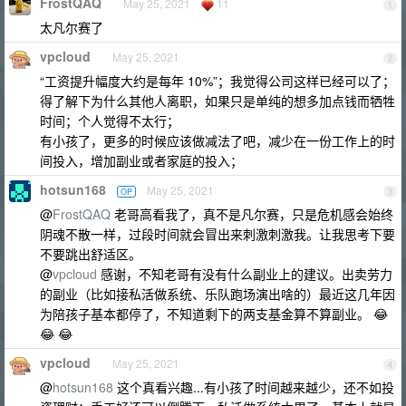
FrostQAQ
May 25, 2021
11
1
太凡尔赛了
vpcloud
May 25, 2021
2
“工资提升幅度大约是每年 10%”；我觉得公司这样已经可以了；
得了解下为什么其他人离职，如果只是单纯的想多加点钱而牺牲
时间；个人觉得不太行；
有小孩了，更多的时候应该做减法了吧，减少在一份工作上的时
间投入，增加副业或者家庭的投入；
hotsun168
May 25, 2021
OP
3
@
FrostQAQ
老哥高看我了，真不是凡尔赛，只是危机感会始终
阴魂不散一样，过段时间就会冒出来刺激刺激我。让我思考下要
不要跳出舒适区。
@
vpcloud
感谢，不知老哥有没有什么副业上的建议。出卖劳力
的副业（比如接私活做系统、乐队跑场演出啥的）最近这几年因
为陪孩子基本都停了，不知道剩下的两支基金算不算副业。 😂
😂 😂
vpcloud
May 25, 2021
4
@
hotsun168
这个真看兴趣...有小孩了时间越来越少，还不如投