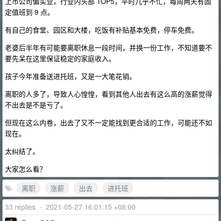
上市公司偏实业，行业内头部 TOP5，平时几乎不忙，每周两天有固
定值班到 9 点。
有自己的食堂、园区和大楼，吃饭有补贴基本免费，停车免费。
老婆后半年有可能要离职休息一段时间，并换一份工作，不知道要不
要先呆在这里保证稳定的家庭收入。
孩子今年准备送进托班，又是一大笔花销。
离职的人多了，导致人心惶惶，看到其他人出去有这么高的涨薪觉得
不出去是不是亏了。
但现在这么内卷，出去了又不一定能找到更合适的工作，可能还不如
现在。
太纠结了。
大家怎么看？
离职
涨薪
出去
进托班
33 replies
•
2021-05-27 16:01:15 +08:00