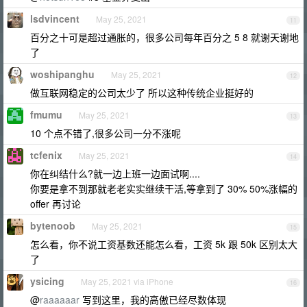
lsdvincent
May 25, 2021
11
百分之十可是超过通胀的，很多公司每年百分之 5 8 就谢天谢地
了
woshipanghu
May 25, 2021
12
做互联网稳定的公司太少了 所以这种传统企业挺好的
fmumu
May 25, 2021
13
10 个点不错了,很多公司一分不涨呢
tcfenix
May 25, 2021
14
你在纠结什么?就一边上班一边面试啊....
你要是拿不到那就老老实实继续干活,等拿到了 30% 50%涨幅的
offer 再讨论
bytenoob
May 25, 2021
15
怎么看，你不说工资基数还能怎么看，工资 5k 跟 50k 区别太大
了
ysicing
May 25, 2021 via iPhone
16
@
raaaaaar
写到这里，我的高傲已经尽数体现