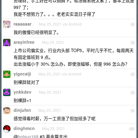
资理财；手工好还可以倒腾下。私活做系统太累了，基本上就是
997 了；
我是不想努力了。。。老老实实混日子得了
raaaaaar
May 25, 2021 via Android
5
我的傲慢已经很明显了。
arayinfree
May 25, 2021
6
上市公司偏实业，行业内头部 TOP5，平时几乎不忙，每周两天
有固定值班到 9 点。
出去涨幅小于 30% 怎么办，即使涨幅够，但是 996 怎么办？
yigecaiji
May 25, 2021 via Android
7
别裸辞就对了
ynkkdev
May 25, 2021
8
别裸辞+1
dinjufen
May 25, 2021
9
感觉得看时薪，万一工资涨了但加班多了呢
dinghmcn
May 25, 2021
10
@
hotsun168
#3 基金算支出