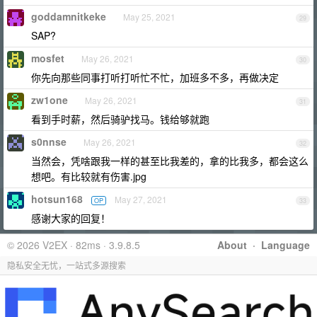
goddamnitkeke
May 25, 2021
29
SAP?
mosfet
May 26, 2021
30
你先向那些同事打听打听忙不忙，加班多不多，再做决定
zw1one
May 26, 2021
31
看到手时薪，然后骑驴找马。钱给够就跑
s0nnse
May 26, 2021
32
当然会，凭啥跟我一样的甚至比我差的，拿的比我多，都会这么
想吧。有比较就有伤害.jpg
hotsun168
May 27, 2021
OP
33
感谢大家的回复！
© 2026 V2EX · 82ms · 3.9.8.5
About
·
Language
隐私安全无忧，一站式多源搜索