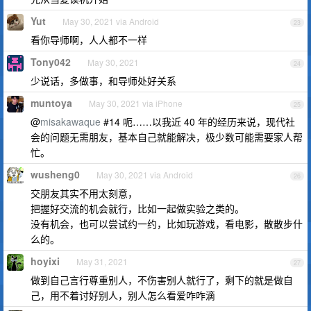
Yut
May 30, 2021 via Android
23
看你导师啊，人人都不一样
Tony042
May 30, 2021
24
少说话，多做事，和导师处好关系
muntoya
May 30, 2021 via iPhone
25
@
misakawaque
#14 呃……以我近 40 年的经历来说，现代社
会的问题无需朋友，基本自己就能解决，极少数可能需要家人帮
忙。
wusheng0
May 30, 2021 via Android
26
交朋友其实不用太刻意，
把握好交流的机会就行，比如一起做实验之类的。
没有机会，也可以尝试约一约，比如玩游戏，看电影，散散步什
么的。
hoyixi
May 31, 2021
27
做到自己言行尊重别人，不伤害别人就行了，剩下的就是做自
己，用不着讨好别人，别人怎么看爱咋咋滴