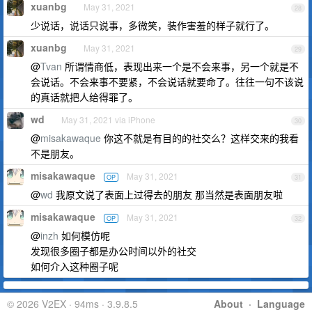
xuanbg
May 31, 2021
28
少说话，说话只说事，多微笑，装作害羞的样子就行了。
xuanbg
May 31, 2021
29
@
Tvan
所谓情商低，表现出来一个是不会来事，另一个就是不
会说话。不会来事不要紧，不会说话就要命了。往往一句不该说
的真话就把人给得罪了。
wd
May 31, 2021 via iPhone
30
@
misakawaque
你这不就是有目的的社交么？这样交来的我看
不是朋友。
misakawaque
May 31, 2021
OP
31
@
wd
我原文说了表面上过得去的朋友 那当然是表面朋友啦
misakawaque
May 31, 2021
OP
32
@
inzh
如何模仿呢
发现很多圈子都是办公时间以外的社交
如何介入这种圈子呢
© 2026 V2EX · 94ms · 3.9.8.5
About
·
Language