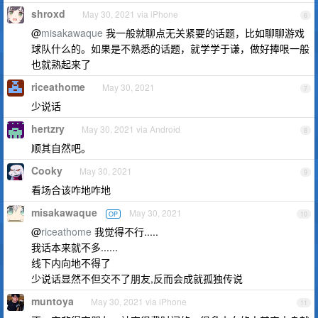
shroxd
May 30, 2021 via iPhone
6
@
misakawaque
我一般就聊点无关紧要的话题，比如聊聊游戏
球队什么的。如果是不熟悉的话题，就学学于谦，做好捧哏一般
也就熟起来了
riceathome
May 30, 2021
7
少说话
hertzry
May 30, 2021 via Android
8
顺其自然吧。
Cooky
May 30, 2021
9
看场合该咋地咋地
misakawaque
May 30, 2021
OP
10
@
riceathome
我觉得不行.....
我话本来就不多......
线下内向地不得了
少说话显然不但交不了朋友,反而会成就孤独传说
muntoya
May 30, 2021 via iPhone
11