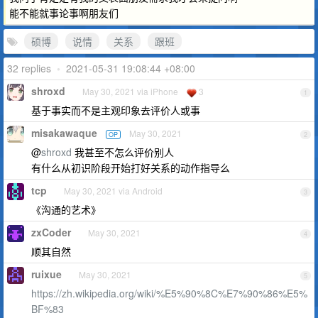
能不能就事论事啊朋友们
硕博
说情
关系
跟班
32 replies
•
2021-05-31 19:08:44 +08:00
shroxd
May 30, 2021 via iPhone
3
1
基于事实而不是主观印象去评价人或事
misakawaque
May 30, 2021
OP
2
@
shroxd
我甚至不怎么评价别人
有什么从初识阶段开始打好关系的动作指导么
tcp
May 30, 2021 via Android
3
《沟通的艺术》
zxCoder
May 30, 2021
4
顺其自然
ruixue
May 30, 2021
5
https://zh.wikipedia.org/wiki/%E5%90%8C%E7%90%86%E5%
BF%83