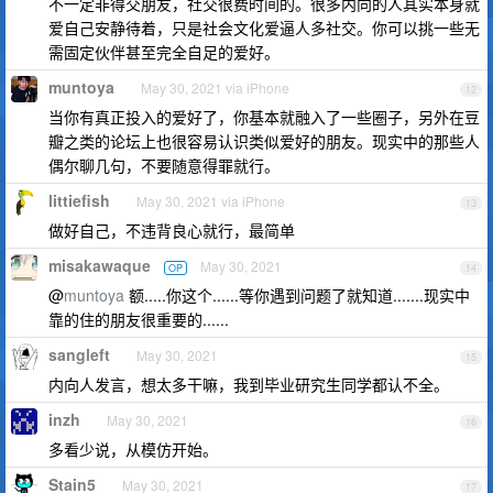
不一定非得交朋友，社交很费时间的。很多内向的人其实本身就
爱自己安静待着，只是社会文化爱逼人多社交。你可以挑一些无
需固定伙伴甚至完全自足的爱好。
muntoya
May 30, 2021 via iPhone
12
当你有真正投入的爱好了，你基本就融入了一些圈子，另外在豆
瓣之类的论坛上也很容易认识类似爱好的朋友。现实中的那些人
偶尔聊几句，不要随意得罪就行。
littiefish
May 30, 2021 via iPhone
13
做好自己，不违背良心就行，最简单
misakawaque
May 30, 2021
OP
14
@
muntoya
额.....你这个......等你遇到问题了就知道.......现实中
靠的住的朋友很重要的......
sangleft
May 30, 2021
15
内向人发言，想太多干嘛，我到毕业研究生同学都认不全。
inzh
May 30, 2021
16
多看少说，从模仿开始。
Stain5
May 30, 2021
17