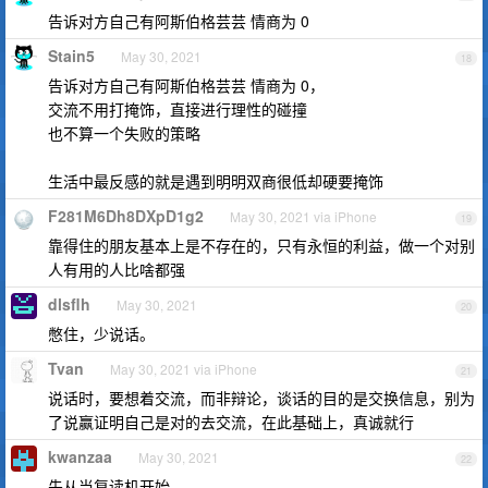
告诉对方自己有阿斯伯格芸芸 情商为 0
Stain5
May 30, 2021
18
告诉对方自己有阿斯伯格芸芸 情商为 0，
交流不用打掩饰，直接进行理性的碰撞
也不算一个失败的策略
生活中最反感的就是遇到明明双商很低却硬要掩饰
F281M6Dh8DXpD1g2
May 30, 2021 via iPhone
19
靠得住的朋友基本上是不存在的，只有永恒的利益，做一个对别
人有用的人比啥都强
dlsflh
May 30, 2021
20
憋住，少说话。
Tvan
May 30, 2021 via iPhone
21
说话时，要想着交流，而非辩论，谈话的目的是交换信息，别为
了说赢证明自己是对的去交流，在此基础上，真诚就行
kwanzaa
May 30, 2021
22
先从当复读机开始