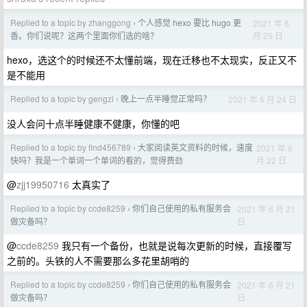
Replied to a topic by zhanggong
个人感觉 hexo 要比 hugo 更
2021 年 6
›
月 25 日
香。你们说呢？这两个里面你们选的啥？
hexo，选这个的时候还不太懂前端，现在迁移也不太现实，反正又不
是不能用
Replied to a topic by gengzi
晚上一点半睡觉正常吗？
2021 年 6 月 24 日
›
没人会问十点半睡健康不健康，你懂的吧
Replied to a topic by find456789
大家阅读英文资料的时候，速度
2021 年 6
›
月 22 日
快吗？我是一个单词一个单词的看的，觉得费劲
@
zjj19950716
太真实了
Replied to a topic by ccde8259
你们自己使用的私有服务会
2021 年 6 月 21
›
日
做灾备吗？
@
ccde8259
我只有一个备份，也就是说每次更新的时候，直接覆写
之前的。头铁的人不需要那么多花里胡哨的
Replied to a topic by ccde8259
你们自己使用的私有服务会
2021 年 6 月 21
›
日
做灾备吗？