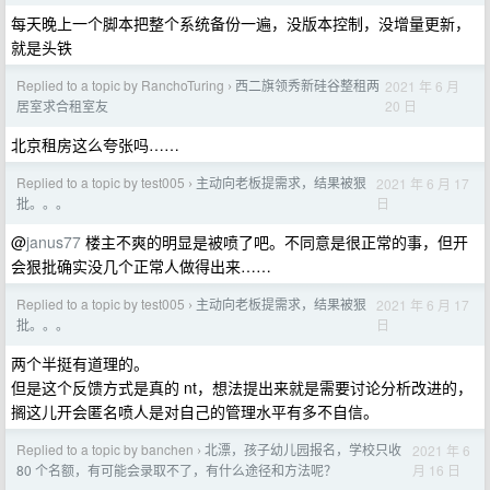
每天晚上一个脚本把整个系统备份一遍，没版本控制，没增量更新，
就是头铁
Replied to a topic by RanchoTuring
西二旗领秀新硅谷整租两
2021 年 6 月
›
20 日
居室求合租室友
北京租房这么夸张吗……
Replied to a topic by test005
主动向老板提需求，结果被狠
2021 年 6 月 17
›
日
批。。。
@
janus77
楼主不爽的明显是被喷了吧。不同意是很正常的事，但开
会狠批确实没几个正常人做得出来……
Replied to a topic by test005
主动向老板提需求，结果被狠
2021 年 6 月 17
›
日
批。。。
两个半挺有道理的。
但是这个反馈方式是真的 nt，想法提出来就是需要讨论分析改进的，
搁这儿开会匿名喷人是对自己的管理水平有多不自信。
Replied to a topic by banchen
北漂，孩子幼儿园报名，学校只收
2021 年 6
›
月 16 日
80 个名额，有可能会录取不了，有什么途径和方法呢？