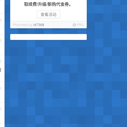
取续费/升级/新购代金券。
查看活动
2
Promoted by
id7368
PRO
3
4
的
5
6