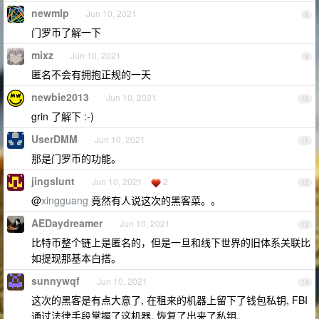
newmlp
Jun 10, 2021
8
门罗币了解一下
mixz
Jun 10, 2021
9
匿名不会有拥抱正规的一天
newbie2013
Jun 10, 2021
10
grin 了解下 :-)
UserDMM
Jun 10, 2021
11
那是门罗币的功能。
jingslunt
Jun 10, 2021
2
12
@
xingguang
竟然有人说这次的黑客菜。。
AEDaydreamer
Jun 10, 2021
13
比特币整个链上是匿名的，但是一旦和线下世界的旧体系关联比
如提现那基本白搭。
sunnywqf
Jun 10, 2021
14
这次的黑客是有点大意了, 在租来的机器上留下了钱包私钥, FBI
通过法律手段掌握了这机器, 恢复了出来了私钥.