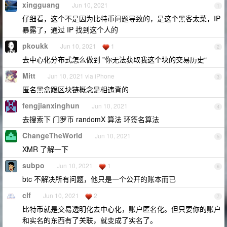
xingguang
Jun 10, 2021
1
仔细看，这个不是因为比特币问题导致的，是这个黑客太菜，IP
暴露了，通过 IP 找到这个人的
pkoukk
Jun 10, 2021
1
2
去中心化分布式怎么做到 ”你无法获取我这个块的交易历史“
Mitt
Jun 10, 2021 via iPhone
3
匿名黑盒跟区块链概念是相违背的
fengjianxinghun
Jun 10, 2021
4
去搜索下 门罗币 randomX 算法 环签名算法
ChangeTheWorld
Jun 10, 2021
5
XMR 了解一下
subpo
Jun 10, 2021
1
6
btc 不解决所有问题，他只是一个公开的账本而已
clf
Jun 10, 2021
2
7
比特币就是交易透明化去中心化，账户匿名化。但只要你的账户
和实名的东西有了关联，就变成了实名了。