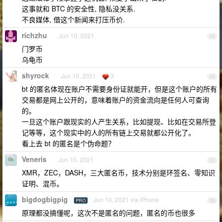
这事就和 BTC 的安全性, 隐私没关系.
不良媒体, 借这个新闻来打压币价.
richzhu
Jun 10, 2021
15
门罗币
乌龟币
shyrock
Jun 10, 2021
3
16
bt 的匿名体现在账户不需要身份证就能开，但是这个账户的所有
交易都是网上公开的，意味着账户的资金流向是任何人可查询
的。
一旦这个账户跟现实的人产生关系，比如提现、比如在交易所登
记等等，这个现实中的人的所有链上交易就都公开化了。
看上去 bt 的匿名是个伪命题？
Veneris
Jun 10, 2021
17
XMR，ZEC，DASH，三大匿名币，技术分别是环签名、零知识
证明、混币。
bigdogbigpig
Jun 10, 2021 via iPhone
PRO
18
原理都没搞懂呢，这次不是匿名的问题，匿名的币也很多