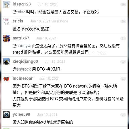
ldspg123
Jun 10, 2021
19
@
mixz
呵呵，现金就是最大匿名交易，不正规吗
ericls
Jun 10, 2021 via iPhone
20
匿名不代表不可追踪
matrix67
Jun 10, 2021
21
@
sunnywqf
这也太菜了，竟然没有搞全盘加密，然后也没有
shred 删除私钥，这么菜都能黑进管道公司。。。。。
xieqiqiang00
Jun 10, 2021
22
@
shyrock
用 BTC 换 XMR
Incineroar
Jun 10, 2021
23
因为 BTC 相当于给了大家在 BTC network 的假名（钱包地
址），但是假名和真实身份的关联是可以追踪的；
尤其是对于那些使用 BTC 交易所的用户来说，身份泄露的风险
更大
yolee599
Jun 10, 2021
24
没人知道你的钱包地址就是匿名的