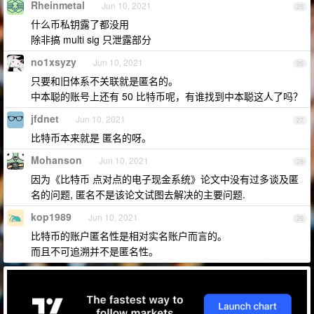
Rheinmetal
Jun 10, 2021
25
什么币私钥露了都没用
除非搞 multi sig 只泄露部分
no1xsyzy
Jun 10, 2021
26
只要和旧体系不关联就是匿名的。
中本聪的账号上还有 50 比特币呢，有谁找到中本聪这人了吗？
jfdnet
Jun 10, 2021
27
比特币本来就是 匿名的呀。
Mohanson
Jun 10, 2021
28
因为《比特币 点对点的电子现金系统》论文中没有过多谈及匿
名的问题, 匿名不是该论文试图去解决的主要问题.
kop1989
Jun 10, 2021
29
比特币的账户匿名性是相对实名账户而言的。
而且不可追溯并不是匿名性。