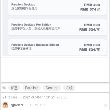
优惠
Parallels
Desktop
升级
21 replies
•
2021-07-04 11:31:24 +08:00
qjbcnrs
Jun 22, 2021
1