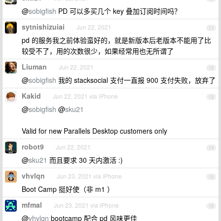
@
sobigfish
PD 可以多买几个 key 叠加订阅时间吗？
sytnishizuiai
Jun 22, 2021
11
pd 的服务我之前体验蛮好的，就是新版本后老版本不能用了比
较受不了，用的次数很少，如果经常用也无所谓了
Liuman
Jun 22, 2021
12
@
sobigfish
我的 stacksocial 支付一直报 900 支付失败，放弃了
Kakid
Jun 22, 2021 via iPhone
13
@
sobigfish
@
sku21
Valid for new Parallels Desktop customers only
robot9
Jun 22, 2021
14
@
sku21
而且要求 30 天内激活 :)
vhvlqn
Jun 23, 2021 via iPhone
15
Boot Camp 挺好使（非 m1 ）
mfmal
Jun 23, 2021 via iPhone
16
@
vhvlqn
bootcamp 配合 pd 风味更佳