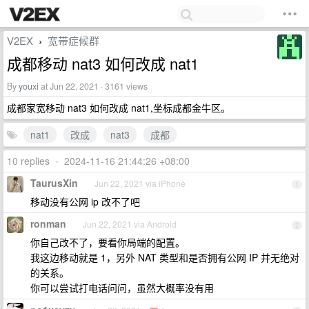
V2EX
宽带症候群
›
成都移动 nat3 如何改成 nat1
By
youxi
at Jun 22, 2021 · 3161 views
成都家宽移动 nat3 如何改成 nat1,坐标成都金牛区。
nat1
改成
nat3
成都
10 replies
•
2024-11-16 21:44:26 +08:00
TaurusXin
Jun 22, 2021 via iPhone
1
移动没有公网 ip 改不了吧
ronman
Jun 22, 2021 via Android
2
你自己改不了，要看你局端的配置。
我这边移动就是 1，另外 NAT 类型和是否拥有公网 IP 并无绝对
的关系。
你可以尝试打电话问问，虽然大概率没有用