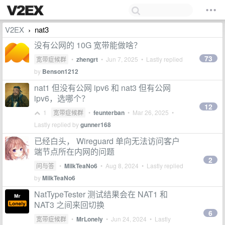
V2EX
nat3
›
没有公网的 10G 宽带能做啥？
73
宽带症候群
•
zhengrt
•
Jun 7, 2025
• Lastly replied
by
Benson1212
nat1 但没有公网 ipv6 和 nat3 但有公网
ipv6，选哪个？
12
1
宽带症候群
•
feunterban
•
Mar 26, 2025
•
Lastly replied by
gunner168
已经白头， Wireguard 单向无法访问客户
端节点所在内网的问题
2
问与答
•
MilkTeaNo6
•
Aug 8, 2024
• Lastly replied
by
MilkTeaNo6
NatTypeTester 测试结果会在 NAT1 和
NAT3 之间来回切换
6
宽带症候群
•
MrLonely
•
Jun 24, 2024
• Lastly