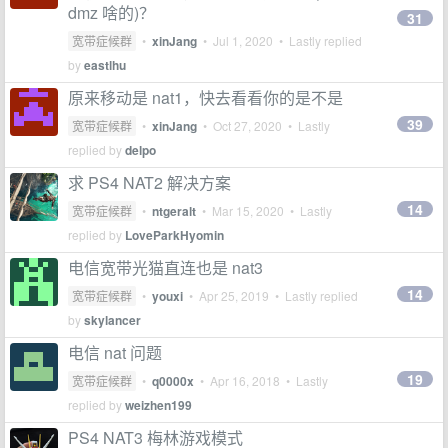
dmz 啥的)？
31
宽带症候群
•
xinJang
•
Jul 1, 2020
• Lastly replied
by
eastlhu
原来移动是 nat1，快去看看你的是不是
39
宽带症候群
•
xinJang
•
Oct 27, 2020
• Lastly
replied by
delpo
求 PS4 NAT2 解决方案
14
宽带症候群
•
ntgeralt
•
Mar 15, 2020
• Lastly
replied by
LoveParkHyomin
电信宽带光猫直连也是 nat3
14
宽带症候群
•
youxi
•
Apr 25, 2019
• Lastly replied
by
skylancer
电信 nat 问题
19
宽带症候群
•
q0000x
•
Apr 16, 2018
• Lastly
replied by
weizhen199
PS4 NAT3 梅林游戏模式