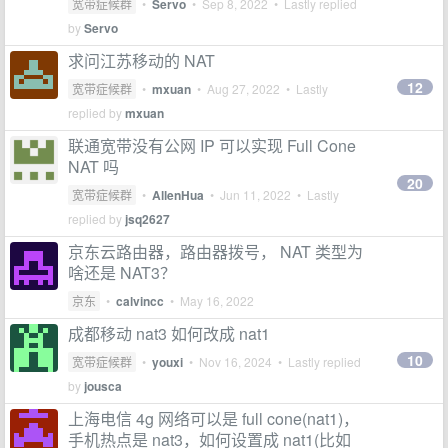
宽带症候群
•
Servo
•
Sep 8, 2022
• Lastly replied
by
Servo
求问江苏移动的 NAT
12
宽带症候群
•
mxuan
•
Aug 27, 2022
• Lastly
replied by
mxuan
联通宽带没有公网 IP 可以实现 Full Cone
NAT 吗
20
宽带症候群
•
AllenHua
•
Jun 11, 2022
• Lastly
replied by
jsq2627
京东云路由器，路由器拨号， NAT 类型为
啥还是 NAT3？
京东
•
calvincc
•
May 16, 2022
成都移动 nat3 如何改成 nat1
10
宽带症候群
•
youxi
•
Nov 16, 2024
• Lastly replied
by
jousca
上海电信 4g 网络可以是 full cone(nat1)，
手机热点是 nat3，如何设置成 nat1(比如