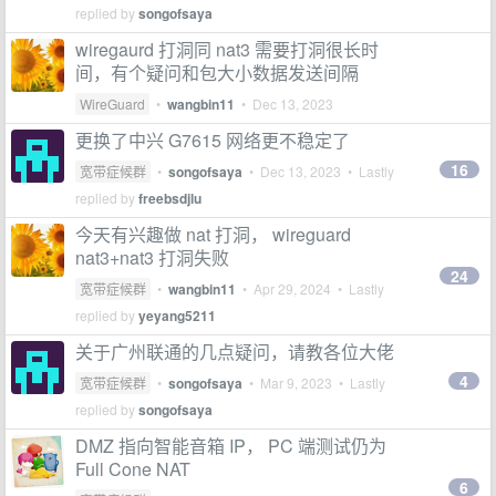
replied by
songofsaya
wiregaurd 打洞同 nat3 需要打洞很长时
间，有个疑问和包大小数据发送间隔
WireGuard
•
wangbin11
•
Dec 13, 2023
更换了中兴 G7615 网络更不稳定了
16
宽带症候群
•
songofsaya
•
Dec 13, 2023
• Lastly
replied by
freebsdjlu
今天有兴趣做 nat 打洞， wireguard
nat3+nat3 打洞失败
24
宽带症候群
•
wangbin11
•
Apr 29, 2024
• Lastly
replied by
yeyang5211
关于广州联通的几点疑问，请教各位大佬
4
宽带症候群
•
songofsaya
•
Mar 9, 2023
• Lastly
replied by
songofsaya
DMZ 指向智能音箱 IP， PC 端测试仍为
Full Cone NAT
6