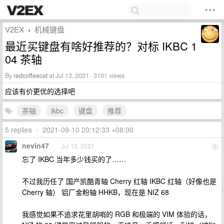
V2EX
机械键盘
›
最近买键盘有啥好推荐的？对标 IKBC 1
04 茶轴
By
redcoffeecat
at Jul 13, 2021 · 3101 views
应该有价更优的选择吧
茶轴
ikbc
键盘
推荐
5 replies
•
2021-09-10 20:12:33 +08:00
nevin47
Jul 13, 2021
1
忘了 IKBC 当年多少钱买的了……
不过我历任了 国产凯酷青轴 Cherry 红轴 IKBC 红轴（好像也是
Cherry 轴） 铝厂金粉轴 HHKB，现在是 NIZ 68
我感觉如果不追求花里胡哨的 RGB 和极端的 VIM 体验的话，