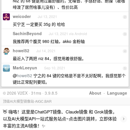
NIZ 的 68 键是用过最舒服的，无噪音、手感舒适、耐操（被咖
啡泼了居然啥事儿没有）、性价比高
weicoder
Jul 13, 2021
2
买宁芝 一定要买 35g 的 哈哈
SachinBeyond
Jul 13, 2021 via Android
3
我推荐两个腹灵 980 红轴，akko 金粉轴
howel52
Jul 14, 2021
4
最近入了两把 niz 84，感觉用着很舒服。
MarkLeeyun
Sep 10, 2021
5
@
howel52
宁之的 84 键的空格是不是不太好配啊，我感觉那个
键比正常配列要短。
© 2026 V2EX · 31ms · 3.9.8.5
About
·
Language
顶级AI大模型镜像站-AIGC.BAR
👋 嗨咯！这里是ChatGPT镜像、Claude镜像 和 Grok镜像，
›
以及AI大模型API一站式服务站点~点击图片跳转，立即体验
丰富的主流AI镜像！✨