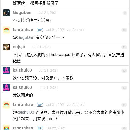
好家伙， 都直接刷我屏了
GuguDan
Jul 21, 2021
9
不支持群聊里推送吗？
tanrunhao
Jul 21, 2021 via Android
OP
10
@
GuguDan
有空我支持一下
nojsja
Jul 21, 2021
11
不错！我接入我的 github pages 评论了，有人留言，直接推送
微信
kaishui00
Jul 21, 2021
12
这个实现了没，对象是啥，咋发送
kaishui00
Jul 21, 2021
13
发送图片的
tanrunhao
Jul 21, 2021 via Android
OP
14
@
kaishui00
还没啊，发图片开放出来，会不会大家的爬虫脚本
又忙起来，用来发 mm 图
tanrunhao
Jul 22, 2021
OP
15