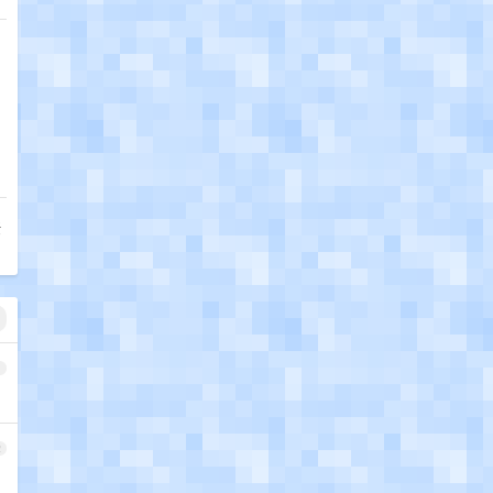
佬
1
2