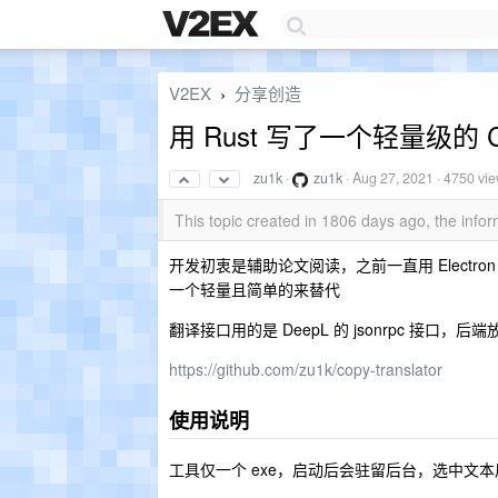
V2EX
分享创造
›
用 Rust 写了一个轻量级的 Cop
zu1k
·
zu1k
·
Aug 27, 2021
· 4750 vi
This topic created in 1806 days ago, the inf
开发初衷是辅助论文阅读，之前一直用 Electron 版 C
一个轻量且简单的来替代
翻译接口用的是 DeepL 的 jsonrpc 接口，后端
https://github.com/zu1k/copy-translator
使用说明
工具仅一个 exe，启动后会驻留后台，选中文本后按 ctr