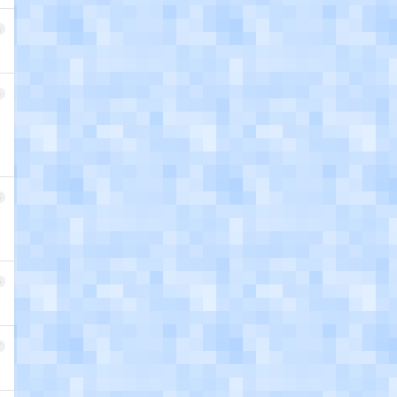
3
4
5
，
6
7