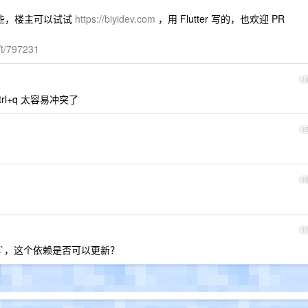
吃力了些，楼主可以试试
https://biyidev.com
，用 Flutter 写的，也欢迎 PR
/t/797231
1
trl+q 太容易冲突了
1
1
1
l-rs`，这个依赖是否可以更新？