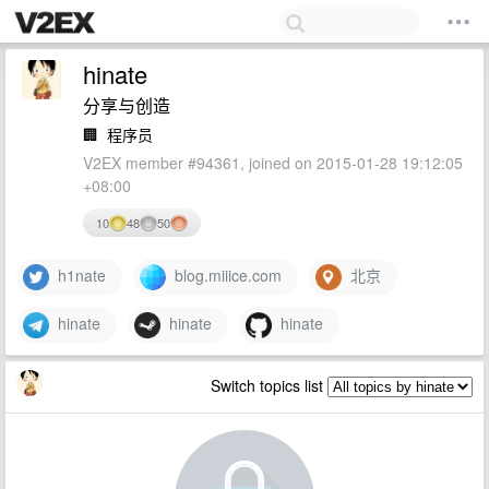
hinate
分享与创造
🏢
程序员
V2EX member #94361, joined on 2015-01-28 19:12:05
+08:00
10
48
50
h1nate
blog.miiice.com
北京
hinate
hinate
hinate
Switch topics list