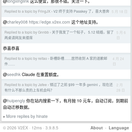
@
longxinglink
这么便宜，那很不错。关注一下。
Replied to a topic by FringJX
V2 终于支持 Passkey 了，喜大普奔
5 月 18 日
›
@
charley008
https://edge.v2ex.com
这个地址支持。
Replied to a topic by Gnnbb
关于我发了一个帖子， 5.12 结婚，留了
5 月 6
›
日
两桌请网友来搂席
恭喜恭喜
Replied to a topic by reitao
卧槽卧槽……居然收到 A 家的道歉邮
4 月 24
›
日
件……
@
seedhk
Claude 在重置额度。
Replied to a topic by Jafee
错过了之前 $99 一年多 gemini ，现在还
2 月
›
28 日
有什么不那么贵的上车机会吗？
@
huipengly
你在站内搜索一下，有月抛 10 元车，自动订阅，到期前
自动迁移数据。
More replies by hinate
»
© 2026 V2EX · 12ms · 3.9.8.5
About
·
Language