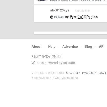
abc0123xyz
Sep 22, 2021
@
linux40
#2 淘宝之前买的才 99
About
·
Help
·
Advertise
·
Blog
·
API
创意工作者们的社区
World is powered by solitude
VERSION: 3.9.8.5 · 26ms ·
UTC 21:17
·
PVG 05:17
·
LAX 1
♥ Do have faith in what you're doing.