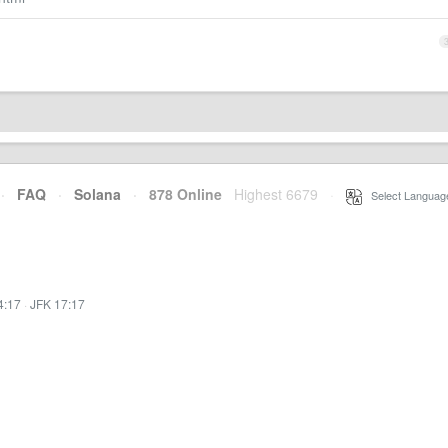
·
FAQ
·
Solana
·
878 Online
Highest 6679
·
Select Languag
4:17
·
JFK 17:17