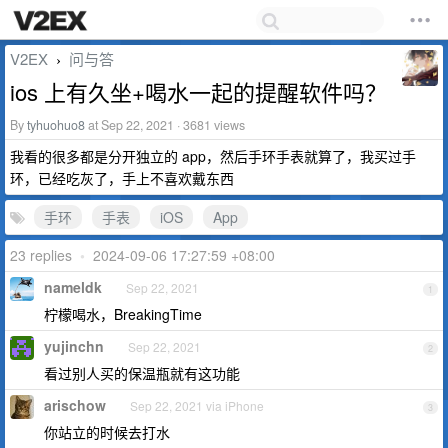
V2EX
问与答
›
ios 上有久坐+喝水一起的提醒软件吗？
By
tyhuohuo8
at Sep 22, 2021 · 3681 views
我看的很多都是分开独立的 app，然后手环手表就算了，我买过手
环，已经吃灰了，手上不喜欢戴东西
手环
手表
iOS
App
23 replies
•
2024-09-06 17:27:59 +08:00
nameldk
Sep 22, 2021
1
柠檬喝水，BreakingTime
yujinchn
Sep 22, 2021
2
看过别人买的保温瓶就有这功能
arischow
Sep 22, 2021 via iPhone
3
你站立的时候去打水