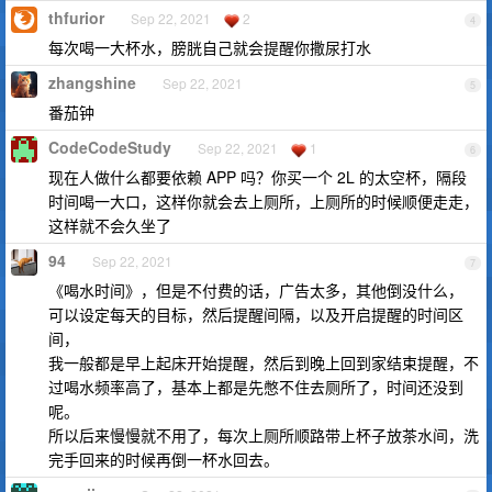
thfurior
Sep 22, 2021
2
4
每次喝一大杯水，膀胱自己就会提醒你撒尿打水
zhangshine
Sep 22, 2021
5
番茄钟
CodeCodeStudy
Sep 22, 2021
1
6
现在人做什么都要依赖 APP 吗？你买一个 2L 的太空杯，隔段
时间喝一大口，这样你就会去上厕所，上厕所的时候顺便走走，
这样就不会久坐了
94
Sep 22, 2021
7
《喝水时间》，但是不付费的话，广告太多，其他倒没什么，
可以设定每天的目标，然后提醒间隔，以及开启提醒的时间区
间，
我一般都是早上起床开始提醒，然后到晚上回到家结束提醒，不
过喝水频率高了，基本上都是先憋不住去厕所了，时间还没到
呢。
所以后来慢慢就不用了，每次上厕所顺路带上杯子放茶水间，洗
完手回来的时候再倒一杯水回去。