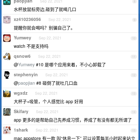
paopjian
Sep 22, 2021
8
水杯放鼠标旁边,碰到了就喝几口
xz410236056
Sep 22, 2021
9
提醒你就会喝吗？别骗自己了。
Yumwey
Sep 22, 2021
10
watch 不是支持吗
qsnow6
Sep 22, 2021
11
@
Yumwey
#10 是哪个应用来着，不小心卸载了
stephenyin
Sep 22, 2021
12
@
paopjian
#8 碰倒了就吐几口血
wgxdz
Sep 22, 2021
13
大杯子+吸管，个人感觉比 app 好用
Skifary
Sep 22, 2021
14
app 更多的是帮助自己先养成习惯，养成了有没有都无所谓了
1shark
Sep 22, 2021
15
mac appstore 有一款 叫“休息一下” 可以设置每半小时起来站立