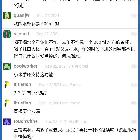
/行走
quanjw
Sep 22, 2021
16
我的水杯都是 900ml 的
silencil
Sep 22, 2021
17
喝不喝水全看你忙不忙。去年不忙我一个 300ml 左右的茶杯，
喝了几口大概一百 ml 就又去打水；忙的时候下班的闹钟都不记
得自己什么时候点掉的，何况喝水。
coolworker
Sep 22, 2021 via Android
18
小米手环支持这功能
littiefish
Sep 22, 2021 via iPhone
19
？？？有那么难？
littiefish
Sep 22, 2021 via iPhone
20
直接买个沙漏
touchwithe
Sep 23, 2021 via iPhone
21
直接喝啊，喝多了就去尿，尿完了再接一杯水继续喝（说起来怎
么怪怪的）