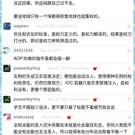
没这回事，你这纯跟自己过不去。
要说地球只有一个啥都得依靠地球也挺集权的。
sagaxu
Sep 25, 2021 via Android
4
优化和劣化的标准，是权力定义的，是权力解读的，结果是权力
打分的，舆论是权力审核筛选过的。
34531535
Sep 25, 2021
5
AOP:你做的每件事都会插一脚
passerbytiny
Sep 25, 2021 via Android
1
6
实例的生成又实现类决定；哪怕是自动注入，使用哪种实例的权
利和责任，仍然归使用方； IOC 容器只是负责管理注入，屁权
利没有，更像个擦屁股的。
passerbytiny
Sep 25, 2021 via Android
6
7
学艺不精就少说点，更不要只看了标题不看细节就去说
otakustay
Sep 25, 2021
1
8
全知全能的圣人式中央集权本就是社会最佳形态，奈何人类既不
能全知全能也无法圣人，所以就得有些分布自治帮着平衡一下