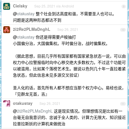
Cielsky
Sep 25, 2021 via Android
9
@
otakustay
整个社会到达高度和谐，不需要圣人也可以。
问题是这两种形态都达不到
2i2Re2PLMaDnghL
Sep 26, 2021
10
@
otakustay
你还是得需要卢梭抽打
小国偏分治，大国偏集权。平时偏分治，战时偏集权。
（据此思想，目前几乎所有国家都有国家紧急状态一说，可以由
权力中心拉警报临时向中心移交绝大多数权力。不过这个功能可
以被滥用，比如某个落榜艺术生。据说以色列几十年一直拉着紧
急状态，但此信息未见多源交叉验证）
圣人化的话，首先所有人都不想应当那个权力中心。易经也说，
『见群龙无首，吉』
otakustay
Sep 26, 2021
11
@
2i2Re2PLMaDnghL
这是现实情况。但理想情况是比如有一
台毫无自我意识的、忠诚于全人类的、计算力无限大、知识接近
拉普拉斯妖的计算机来做统治