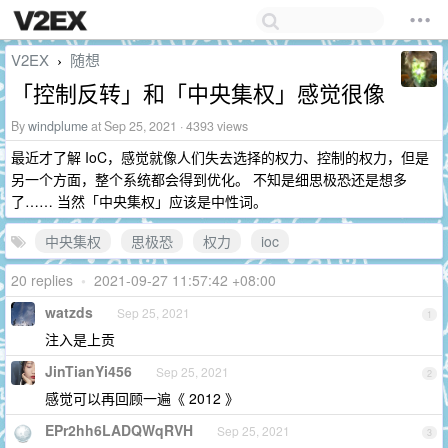
V2EX
随想
›
「控制反转」和「中央集权」感觉很像
By
windplume
at Sep 25, 2021 · 4393 views
最近才了解 IoC，感觉就像人们失去选择的权力、控制的权力，但是
另一个方面，整个系统都会得到优化。 不知是细思极恐还是想多
了…… 当然「中央集权」应该是中性词。
中央集权
思极恐
权力
ioc
20 replies
•
2021-09-27 11:57:42 +08:00
watzds
Sep 25, 2021
1
注入是上贡
JinTianYi456
Sep 25, 2021
2
感觉可以再回顾一遍《 2012 》
EPr2hh6LADQWqRVH
Sep 25, 2021
3