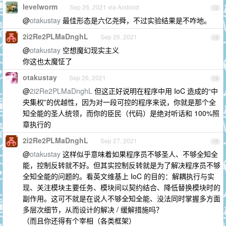
levelworm
Sep 26, 2021 via Android
12
@
otakustay
最佳形态是六亿尧舜，不过实验结果是不咋地。
2i2Re2PLMaDnghL
Sep 26, 2021
13
@
otakustay
空想魔幻现实主义
你这也太魔怔了
otakustay
Sep 26, 2021
14
@
2i2Re2PLMaDnghL
但这正好说明在程序中用 IoC 造成的“中
央集权”的优越性，因为对一段可控的程序来说，你就是那个全
知全能的圣人统领，而你的臣民（代码）是绝对听话和 100%照
章执行的
2i2Re2PLMaDnghL
Sep 27, 2021
15
@
otakustay
这样似乎意味着如果程序员不够圣人、不够全知全
能，控制反转就不好。但其实控制反转就是为了解决程序员不够
全知全能的问题的。看英文维基上 IoC 的目的：解耦执行与实
现、关注模块主要任务、模块间以契约结合、降低替换模块时的
副作用。这可不就是在说人不够全知全能、没法同时掌握多方面
多层次细节，从而设计的解决 / 缓解措施吗？
（而且你还得有个宰相（各类框架）