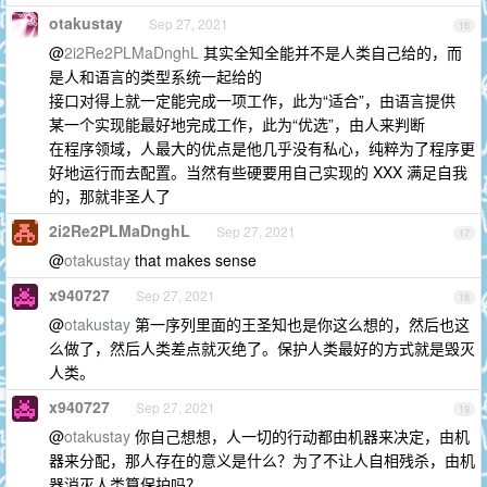
otakustay
Sep 27, 2021
16
@
2i2Re2PLMaDnghL
其实全知全能并不是人类自己给的，而
是人和语言的类型系统一起给的
接口对得上就一定能完成一项工作，此为“适合”，由语言提供
某一个实现能最好地完成工作，此为“优选”，由人来判断
在程序领域，人最大的优点是他几乎没有私心，纯粹为了程序更
好地运行而去配置。当然有些硬要用自己实现的 XXX 满足自我
的，那就非圣人了
2i2Re2PLMaDnghL
Sep 27, 2021
17
@
otakustay
that makes sense
x940727
Sep 27, 2021
18
@
otakustay
第一序列里面的王圣知也是你这么想的，然后也这
么做了，然后人类差点就灭绝了。保护人类最好的方式就是毁灭
人类。
x940727
Sep 27, 2021
19
@
otakustay
你自己想想，人一切的行动都由机器来决定，由机
器来分配，那人存在的意义是什么？为了不让人自相残杀，由机
器消灭人类算保护吗？