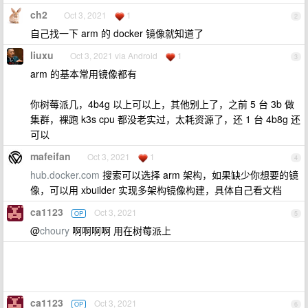
ch2
Oct 3, 2021
1
2
自己找一下 arm 的 docker 镜像就知道了
liuxu
Oct 3, 2021 via Android
1
3
arm 的基本常用镜像都有
你树莓派几，4b4g 以上可以上，其他别上了，之前 5 台 3b 做
集群，裸跑 k3s cpu 都没老实过，太耗资源了，还 1 台 4b8g 还
可以
mafeifan
Oct 3, 2021
1
4
hub.docker.com
搜索可以选择 arm 架构，如果缺少你想要的镜
像，可以用 xbuilder 实现多架构镜像构建，具体自己看文档
ca1123
Oct 3, 2021
OP
5
@
choury
啊啊啊啊 用在树莓派上
ca1123
Oct 3, 2021
OP
6