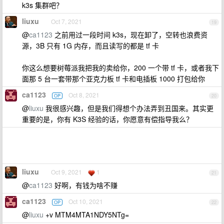
k3s 集群吧？
liuxu
Oct 7, 2021
19
@
ca1123
之前用过一段时间 k3s，现在卸了，空转也浪费资
源，3B 只有 1G 内存，而且读写的都是 tf 卡
你这么想要树莓派我把我的卖给你，200 一个带 tf 卡，或者我下
面那 5 台一套带那个亚克力板 tf 卡和电插板 1000 打包给你
ca1123
Oct 8, 2021
OP
20
@
liuxu
我很感兴趣，但是我们得想个办法弄到丑国来。其实更
重要的是，你有 K3S 经验的话，你愿意有偿指导我么？
liuxu
Oct 9, 2021
1
21
@
ca1123
好啊，有钱为啥不赚
ca1123
Oct 10, 2021
OP
22
@
liuxu
+v MTM4MTA1NDY5NTg=