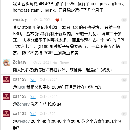
我 4 台树莓派 4B 4GB, 跑了个 k8s, 运行了 postgres 、gitea 、
homeassistant 、nginx，已经稳定运行了几个月了
westoy
Oct 3, 2021
1
10
其实 atom 用笔记本电源 + dc 转 atx 的转换模块， 只插一张
SSD， 基本能保持待机十瓦以内， 轻载十几瓦， 满载二十多
瓦， 功耗也超不了树莓派太多， 而且你现在去搞个 8G 的 RPI
也要六七百， j3160 那种板子只需要两百， 一套下来五百搞
定， 除了不支持 PCIE 直通简直完美
Zchary
Oct 3, 2021 via iPhone
11
懒人集群搭建的教程有推荐吗，软硬件一起最好（狗头）
ca1123
Oct 4, 2021
OP
12
@
liuxu
我是总和平均 200W, 而且是挂在电池上的.
ca1123
Oct 4, 2021
OP
13
@
Zchary
我看有些 K3S 的
ca1123
Oct 4, 2021
OP
14
@
westoy
20 个 4b 能跑 40 个容器吧. 你这个方案能跑几个容
器?