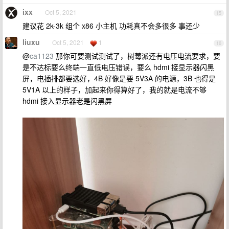
ixx
Oct 5, 2021
15
建议花 2k-3k 组个 x86 小主机 功耗真不会多很多 事还少
liuxu
Oct 5, 2021
1
16
@
ca1123
那你可要测试测试了，树莓派还有电压电流要求，要
是不达标要么终端一直低电压错误，要么 hdmi 接显示器闪黑
屏，电插排都要选好，4B 好像是要 5V3A 的电源，3B 也得是
5V1A 以上的样子，加起来你得算好了，我的就是电流不够
hdmi 接入显示器老是闪黑屏