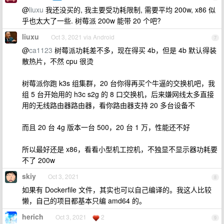
@
liuxu
我还没买的, 我主要受功耗限制, 需要平均 200w, x86 似
乎也太大了一些. 树莓派 200w 能带 20 个吧?
liuxu
Oct 3, 2021 via Android
7
@
ca1123
树莓派功耗差不多，现在得买 4b，但是 4b 默认得装
散热片，不然 cpu 很烫
树莓派你跑 k3s 组集群，20 台你得再买个牛逼的交换机吧，我
组 5 台开始用的 h3c s2g 的 8 口交换机，后来嫌网线太多直接
用的无线路由器路由器，看你路由器支持 20 多台设备不
而且 20 台 4g 版本一台 500，20 台 1 万，性能还不好
所以最好还是 x86，看看小型机工控机，不独显不显示器功耗要
不了 200w
skiy
Oct 3, 2021
8
如果有 Dockerfile 文件，其实也可以自己编译的。我这人比较
懒，自己的项目都基本只编 amd64 的。
herich
Oct 3, 2021
2
9