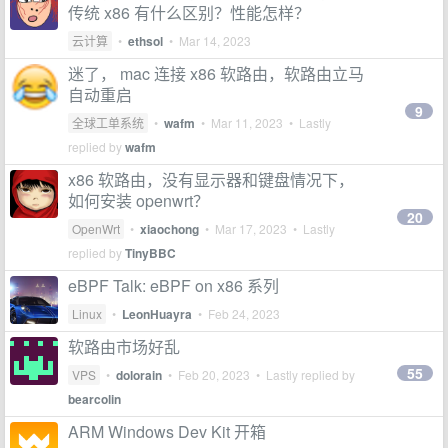
传统 x86 有什么区别？性能怎样？
云计算
•
ethsol
•
Mar 14, 2023
迷了， mac 连接 x86 软路由，软路由立马
自动重启
9
全球工单系统
•
wafm
•
Mar 11, 2023
• Lastly
replied by
wafm
x86 软路由，没有显示器和键盘情况下，
如何安装 openwrt？
20
OpenWrt
•
xiaochong
•
Mar 17, 2023
• Lastly
replied by
TinyBBC
eBPF Talk: eBPF on x86 系列
Linux
•
LeonHuayra
•
Feb 24, 2023
软路由市场好乱
55
VPS
•
dolorain
•
Feb 20, 2023
• Lastly replied by
bearcolin
ARM Windows Dev Kit 开箱