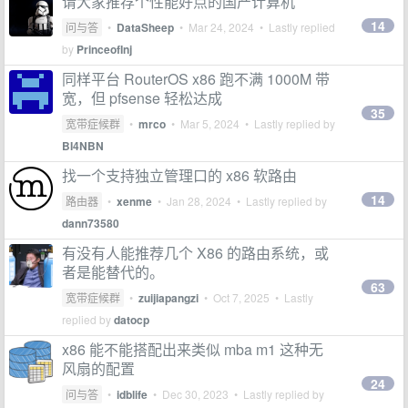
请大家推荐个性能好点的国产计算机
14
问与答
•
DataSheep
•
Mar 24, 2024
• Lastly replied
by
PrinceofInj
同样平台 RouterOS x86 跑不满 1000M 带
宽，但 pfsense 轻松达成
35
宽带症候群
•
mrco
•
Mar 5, 2024
• Lastly replied by
BI4NBN
找一个支持独立管理口的 x86 软路由
14
路由器
•
xenme
•
Jan 28, 2024
• Lastly replied by
dann73580
有没有人能推荐几个 X86 的路由系统，或
者是能替代的。
63
宽带症候群
•
zuijiapangzi
•
Oct 7, 2025
• Lastly
replied by
datocp
x86 能不能搭配出来类似 mba m1 这种无
风扇的配置
24
问与答
•
idblife
•
Dec 30, 2023
• Lastly replied by