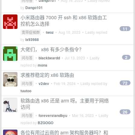
问与答
•
Dango101
•
Aug 16, 2023
• Lastly replied
by
Dango101
小米路由器 7000 开 ssh 和 x86 软路由工
控机怎么选择
11
宽带症候群
•
twoz
•
Aug 10, 2023
• Lastly replied
by
lx93988
大佬们， x86 有多少条指令？
2
问与答
•
blackbeardd
•
Jul 13, 2023
• Lastly
replied by
mons
求推荐稳定的 x86 软路由
72
问与答
•
v2dev
•
Feb 19, 2024
• Lastly replied by
tuutoo
软路由选 x86 还是 arm 呀。主要用于网络
访问
26
问与答
•
foreverstandbyu
•
Mar 16, 2023
• Lastly
replied by
BZGOGO
各位有用过云商的 arm 架构服务器吗？和