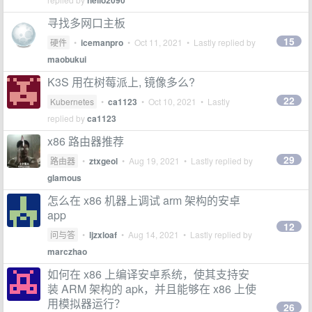
hello2090
寻找多网口主板
15
硬件
•
icemanpro
•
Oct 11, 2021
• Lastly replied by
maobukui
K3S 用在树莓派上, 镜像多么?
22
Kubernetes
•
ca1123
•
Oct 10, 2021
• Lastly
replied by
ca1123
x86 路由器推荐
29
路由器
•
ztxgeol
•
Aug 19, 2021
• Lastly replied by
glamous
怎么在 x86 机器上调试 arm 架构的安卓
app
12
问与答
•
ljzxloaf
•
Aug 14, 2021
• Lastly replied by
marczhao
如何在 x86 上编译安卓系统，使其支持安
装 ARM 架构的 apk，并且能够在 x86 上使
用模拟器运行？
26