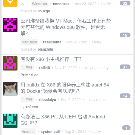
32
1
Windows
•
ecnelises
•
Nov 23, 2022
• Lastly
replied by
linuxgo
公司准备给我换 M1 Mac，但我工作上有些
无可替代的 Windows x86 软件，是否无
解？
19
MacBook
•
reallittoma
•
Oct 24, 2022
• Lastly
replied by
bianzhifu
有没有 x86 小主机推荐一下？
37
问与答
•
xsi640
•
Nov 10, 2022
• Lastly replied by
PrimerLee
用 buildx 在 X86 的服务器上构建 aarch64
的 Docker 镜像会有啥坑吗？
14
问与答
•
zhoudaiyu
•
Sep 6, 2022
• Lastly replied
by
xh3ccc
有办法让 X86 PC 从 UEFI 启动 Android
GSI 吗？
1
Android
•
systemcall
•
Aug 31, 2022
• Lastly