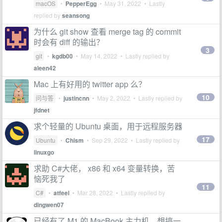
macOS
•
PepperEgg
•
May 31, 2022
• Lastly
replied by
seansong
为什么 git show 查看 merge tag 的 commit
时会有 diff 的输出？
3
git
•
kgdb00
•
May 14, 2022
• Lastly replied by
aleen42
Mac 上有好用的 twitter app 么？
10
问与答
•
justincnn
•
May 2, 2022
• Lastly replied by
jfdnet
求个轻量的 Ubuntu 桌面，用于远程服务器
17
Ubuntu
•
Chism
•
Sep 29, 2022
• Lastly replied by
linuxgo
求助 C#大佬， x86 和 x64 变量转换，苦
恼死我了
11
C#
•
atfeel
•
Mar 28, 2022
• Lastly replied by
dingwen07
已经有了 M1 的 MacBook 主力机，想搞一