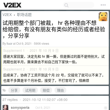
V2EX
职场话题
›
试用期整个部门被裁， hr 各种理由不想
给赔偿，有没有朋友有类似的经历或者经验
，分享分享
By
liucr
at Oct 9, 2021 · 5906 views
Supplement 1 · 2021 年 10 月 9 日
感谢大家回复，决定先和 hr 撕一撕，但是撕过的面不是特别大，试
用期也就半月，撕来撕去不如自己找下家快一些。
Supplement 2 · 2021 年 10 月 9 日
后续来了，协商了工资开到这个月 22 号，交接完了就可以不来了，
也差不多算是半个月补偿，接受了，不打官司了，怪麻烦
分享
试用期
赔偿
理由
27 replies
•
2021-10-12 11:02:07 +08:00
sonyxperia
Oct 9, 2021
1