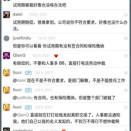
试用期被裁好像也没啥办法吧
dalei
Oct 9, 2021
2
试用期赔偿，很难拿到。公司说你不符合要求，好像也没什么办
法。
justfindu
Oct 9, 2021
3
但是你可以看看 你试用期有没有签合同和保险缴纳
QlanQ
Oct 9, 2021
1
4
有赔偿的，不要和人事多 BB，直接打电话劳动仲裁
liucr
Oct 9, 2021
OP
5
@
dalei
现在不是不符合要求，是部门解散，不是不能胜任工作
liucr
Oct 9, 2021
OP
6
@
justfindu
有合同，也有保险缴纳，但是整个部门被裁了
liucr
Oct 9, 2021
OP
7
@
QlanQ
直接就在钉钉给我发起离职交接了，人事都没通知
我，他们自己以我的名义发起的，不到万不得已不想仲裁啊
coderluan
Oct 9, 2021
1