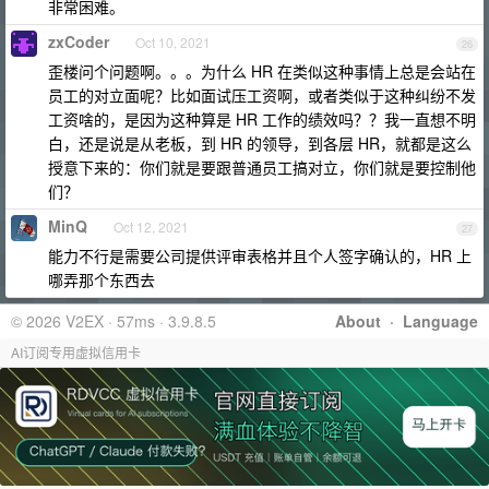
非常困难。
zxCoder
Oct 10, 2021
26
歪楼问个问题啊。。。为什么 HR 在类似这种事情上总是会站在
员工的对立面呢？比如面试压工资啊，或者类似于这种纠纷不发
工资啥的，是因为这种算是 HR 工作的绩效吗？？我一直想不明
白，还是说是从老板，到 HR 的领导，到各层 HR，就都是这么
授意下来的：你们就是要跟普通员工搞对立，你们就是要控制他
们？
MinQ
Oct 12, 2021
27
能力不行是需要公司提供评审表格并且个人签字确认的，HR 上
哪弄那个东西去
© 2026 V2EX · 57ms · 3.9.8.5
About
·
Language
AI订阅专用虚拟信用卡