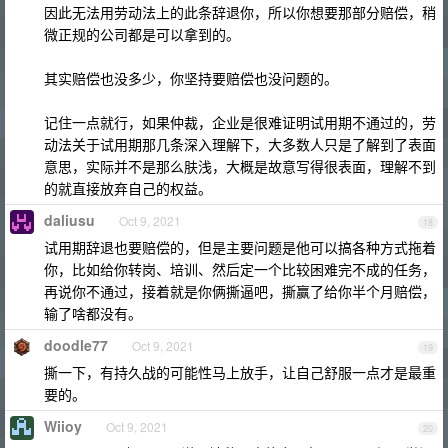
因此无法用劳动法上的此条辞退你，所以你想要那部分赔偿，稍
微正规的公司都是可以拿到的。
其实赔偿也没多少，你坚持要赔偿也没问题的。
记住一点就行，如果仲裁，企业是很难证明试用期不通过的，劳
动法关于试用期那几条深入理解下，大多数人只是了解到了表面
意思，实际并不是那么肤浅，大概是故意写得很表面，理解不到
的就直接放弃自己的权益。
daliusu
Oct 9, 2021
18
试用期辞退也要赔偿的，但是主要问题是他可以搞各种方式拖着
你，比如给你转岗、培训、然后定一个比较困难完不成的任务，
再说你不通过，接着就是你俩撕逼吧，撕赢了给你半个月赔偿，
输了啥都没有。
doodle77
Oct 9, 2021
19
撕一下，有持久战的可能性马上放手，让自己舒服一点才是最重
要的。
Wiioy
Oct 9, 2021
20