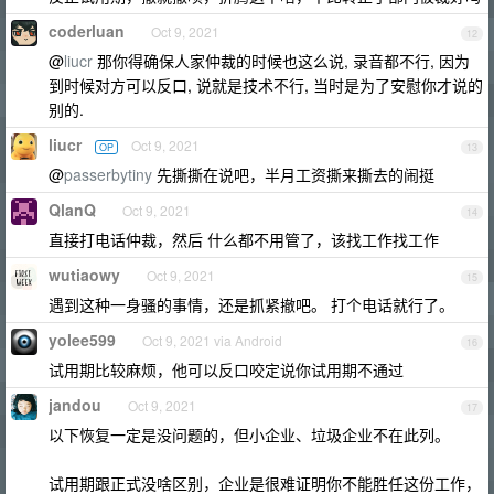
coderluan
Oct 9, 2021
12
@
liucr
那你得确保人家仲裁的时候也这么说, 录音都不行, 因为
到时候对方可以反口, 说就是技术不行, 当时是为了安慰你才说的
别的.
liucr
Oct 9, 2021
OP
13
@
passerbytiny
先撕撕在说吧，半月工资撕来撕去的闹挺
QlanQ
Oct 9, 2021
14
直接打电话仲裁，然后 什么都不用管了，该找工作找工作
wutiaowy
Oct 9, 2021
15
遇到这种一身骚的事情，还是抓紧撤吧。 打个电话就行了。
yolee599
Oct 9, 2021 via Android
16
试用期比较麻烦，他可以反口咬定说你试用期不通过
jandou
Oct 9, 2021
17
以下恢复一定是没问题的，但小企业、垃圾企业不在此列。
试用期跟正式没啥区别，企业是很难证明你不能胜任这份工作，