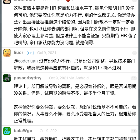
8
这种事情主要是看 HR 智商和法律水平了, 碰见个精明 HR 没任
何可能, 他只要咬住你就是能力不行, 别的什么都无关, 你是没办
法列出直接证据推翻这个结论的, 因为部门解散不一定就一定要
开除你, 也可以让你去别的部门啊, 但是在次之前你能力不行, 即
使大家心理上都清楚, 但是法律上不能当证据. 只能期待 HR 傻了
吧唧的, 亲口承认你能力没问题, 就是倒霉.
liucr
Oct 9, 2021
OP
9
@
coderluan
没有说能力不行，只是说公司调整，导致技术部门
解散，我感觉这种事应该有补偿的，就是和 hr 撕不过啊
passerbytiny
Oct 9, 2021 via Android
10
理论上，部门解散导致的离职，是必须给补偿的，跟是否试用期
没关系。但是，试用期的赔偿不多，最多半个月工资。
这种情况你要么仲裁，要么认栽，想好好说话基本不可能的。看
你的情况，人事要么不懂，要么承受着相当大的压力，很难给你
正常处理。
balaWgc
Oct 9, 2021
11
反正试用期，撤就撤呗，折腾这干啥，不比转正了部门被裁好吗