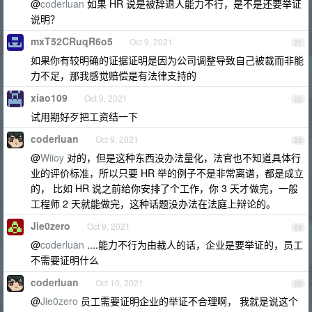
@
coderluan
如果 HR 说是被辞退人能力不行，是不是还要举证
说明？
mxT52CRuqR6o5
Oct 9, 2021
21
如果你有较明确的证据证明是因为公司调整导致自己被裁而非能
力不足，那我感觉赔偿是有法律支持的
xiao109
Oct 9, 2021
22
试用期好歹把工资结一下
coderluan
Oct 9, 2021
23
@
Wiioy
对的，但是这种东西没办法量化，法官也不知道具体行
业的评价标准，所以只要 HR 举的例子不是非常离谱，都是成立
的， 比如 HR 说之前给你安排了个工作，你 3 天才做完，一般
工程师 2 天就能做完，这种话题没办法在法庭上辩论的。
Jie0zero
Oct 9, 2021
24
@
coderluan
....能力不行为由裁人的话，企业是要举证的，员工
不需要证明什么
coderluan
Oct 10, 2021
25
@
Jie0zero
员工需要证明企业的举证不合理啊， 我就是说这个