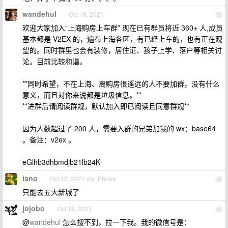
wandehul
Oct 18, 2021
3
欢迎大家加入“上海购房上车群” 现在已有群员将近 360+ 人,成员
基本都是 V2EX 的，遍布上海各区，有已经上车的，也有正在观
望的。同时群里也会有装修，居住证、孩子上学、落户等相关讨
论。目前比较和谐。
**同时希望，不在上海、离购房很遥远的人不要加群，没有什么
意义，而且对你来说都是垃圾信息。**
**进群后请阅读群规，默认加入即已阅读且同意群规**
因为人数超过了 200 人，需要入群的兄弟加我的 wx：base64
。备注：v2ex 。
eGlhb3dhbmdjb21lb24K
isno
Oct 18, 2021 via iPhone
4
只能去五大新城了
jojobo
Oct 18, 2021
5
@
wandehul
怎么搜不到，拉一下我。我的微信号是：