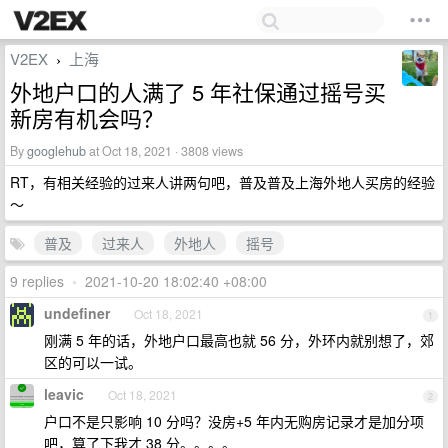
V2EX
上海
›
外地户口的人满了 5 年社保通过摇号买
新房有机会吗？
By
googlehub
at Oct 18, 2021 · 3808 views
RT，有相关经验的过来人讲两句吧，普及普及上海外地人买房的经验
～
普及
过来人
外地人
摇号
9 replies
•
2021-10-20 18:02:40 +08:00
undefiner
Oct 18, 2021
1
刚满 5 年的话，外地户口最高也就 56 分，外环内就别想了，郊
区的可以一试。
leavic
Oct 18, 2021
2
户口不是只影响 10 分吗？没房+5 年内无购房记录才是加分项
吧，算了下我才 38 分。。。。