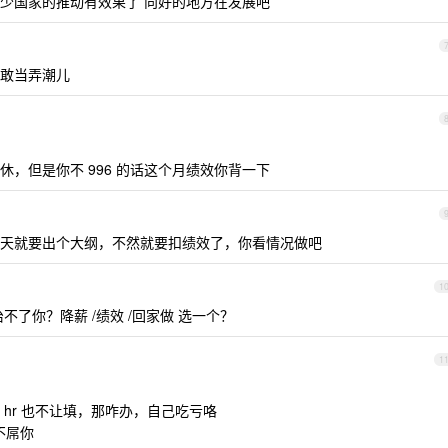
少国家的推动有效果了 向好的地方在发展吧
敢当弄潮儿
，但是你不 996 的话这个月绩效你背一下
天就要出个大纲，不然就要扣绩效了，你看情况做吧
1
了你？降薪 /绩效 /回家做 选一个？
1
hr 也不让填，那咋办，自己吃亏咯
不屌你