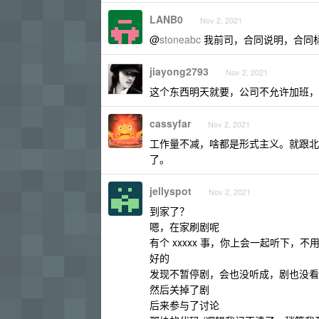
LANB0
Nov 2, 2021
@
stoneabc
我前司，合同说明，合同
jiayong2793
Nov 2, 2021
这个东西明天就要，公司不允许加班，
cassyfar
Nov 2, 2021
工作量不减，啥都是形式主义。就跟北美流行的 
了。
jellyspot
Nov 2, 2021
到家了？
嗯，在家刷剧呢
有个 xxxxx 事，你上会一起听下
好的
发现不暂停剧，会也没听成，剧也没看
然后关掉了剧
后来参与了讨论