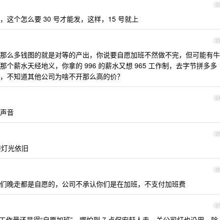
2
这个怎么要 30 号才能发，这样，15 号就上
2
那么多钱图的就是对等的产出，你说要自愿加班不然做不完，但可能有牛
个薪水天经地义，你拿的 996 的薪水又想 965 工作制，去字节拼多多
，不知道其他公司为啥不开那么高的价？
2
声音
2
楼灯光依旧
2
们晚走都是自愿的，公司不承认你们是在加班，不支付加班费
2
小时工作量还是得“自愿加班”，哪怕到 7 点保安赶人走、关公司灯也没用，除