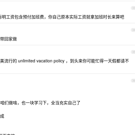
3
标明工资包含预付加班费，你自己原本实际工资就拿加班时长来算吧
3
带回家做
3
unlimited vacation policy ，到头来你可能忙得一天假都请不
3
，不用咱们做啥，也一块学习下，全当充实自己了
成