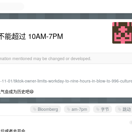
超过 10AM-7PM
ormation mentioned may be changed or developed.
11-01/tiktok-owner-limits-workday-to-nine-hours-in-blow-to-996-cultur
风气会成为历史吧😄
Bloomberg
am-7pm
字节
跳动
工位或者去开会