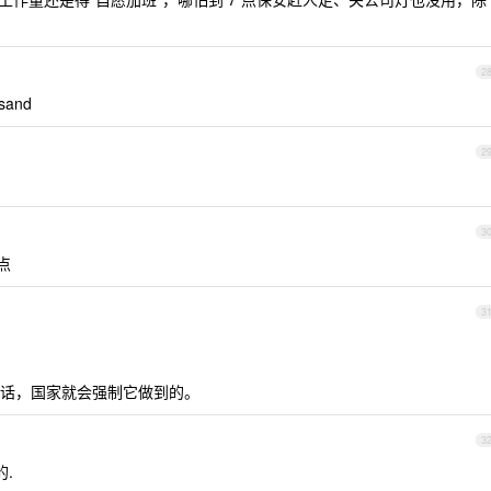
2
usand
2
3
点
3
话，国家就会强制它做到的。
3
.