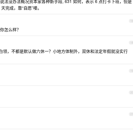
说法没办法概况资本家各种新手段, 631 如何，表示 6 点打卡下班，但是
 天完成，靠“自愿”喽。
1
你怎么样？
1
市的白领，不都是默认做六休一？小地方体制外，双休和法定年假就没实行
1
2
2