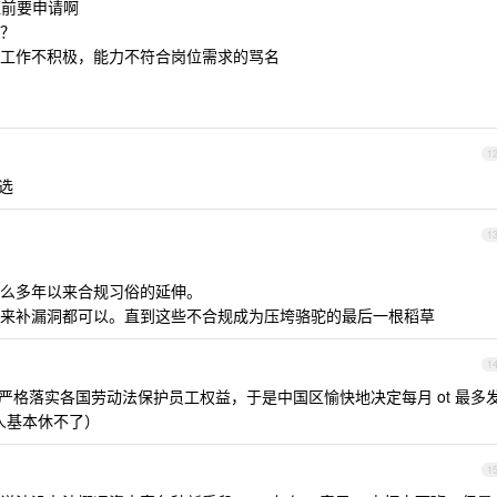
班前要申请啊
？
工作不积极，能力不符合岗位需求的骂名
1
选
1
么多年以来合规习俗的延伸。
来补漏洞都可以。直到这些不合规成为压垮骆驼的最后一根稻草
1
格落实各国劳动法保护员工权益，于是中国区愉快地决定每月 ot 最多
人基本休不了）
1