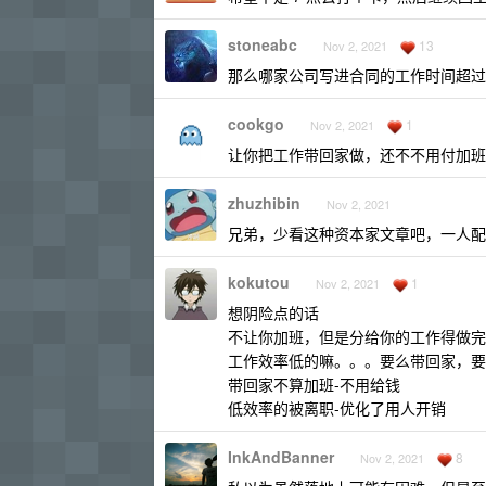
stoneabc
13
Nov 2, 2021
那么哪家公司写进合同的工作时间超过了
cookgo
1
Nov 2, 2021
让你把工作带回家做，还不不用付加班
zhuzhibin
Nov 2, 2021
兄弟，少看这种资本家文章吧，一人配一
kokutou
1
Nov 2, 2021
想阴险点的话
不让你加班，但是分给你的工作得做完
工作效率低的嘛。。。要么带回家，要
带回家不算加班-不用给钱
低效率的被离职-优化了用人开销
InkAndBanner
8
Nov 2, 2021