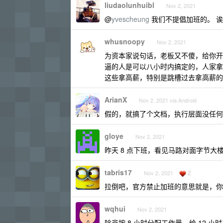
liudaolunhuibl
Nov 2, 2021
@
yvescheung
我们不提倡加班的。 诶，
whusnoopy
Nov 2, 2021
为资本家说句话，老板又不傻，给你开
逼的人是可以八小时内搞定的，人家拿那
这些拿高薪，特别是跳槽过去拿高薪的
ArianX
Nov 2, 2021 via Android
假的，就搞了个文档，执行层面没任何
gloye
Nov 2, 2021
昨天 8 点下班，看见马路对面字节大
tabris17
2
Nov 2, 2021
拉倒吧，官方禁止加班的意思就是，你
wqhui
Nov 2, 2021
除非按 8 小时分配工作量，给 12 