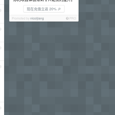
现在充值立返 20% 🎉
2
Promoted by
nicoljiang
PRO
3
4
5
6