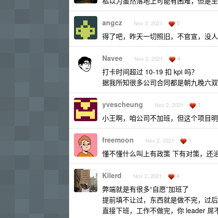
私以为虽然落地上可能有困难，但是至
angcz
5
Nov 2, 2021
得了吧，昨天一切照旧，不官宣，没人
Navee
4
Nov 2, 2021
打卡时间超过 10-19 扣 kpi 吗？
据我所知很多公司合同都是朝九晚六双休
yvescheung
1
Nov 2, 2021
小王啊，咱公司不加班，但这个项目明
freemoon
1
Nov 2, 2021
懂不懂什么叫上有政策 下有对策，还治不
Kilerd
4
Nov 2, 2021
弊端就是有很多“自愿”加班了
提前填不让过，东西就是做不完，过后 
直接下班，工作不做完，你 leader 屌