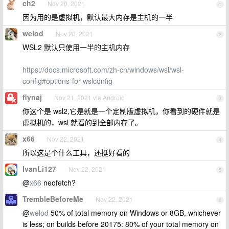
ch2
Nov 20, 2021
1
因为用的是虚拟机，默认最大内存是主机的一半
welod
Nov 20, 2021
2
WSL2 默认只使用一半的主机内存
https://docs.microsoft.com/zh-cn/windows/wsl/wsl-
config#options-for-wslconfig
flynaj
Nov 21, 2021 via Android
3
你这个是 wsl2,它是就是一个定制版虚拟机，你看到的硬件就是
虚拟机的，wsl 就看的到全部内存了。
x66
Nov 22, 2021
4
所以这是个什么工具，还挺好看的
IvanLi127
Nov 22, 2021
5
@
x66
neofetch?
TrembleBeforeMe
Nov 22, 2021
6
@
welod
50% of total memory on Windows or 8GB, whichever
is less; on builds before 20175: 80% of your total memory on