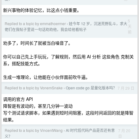
新兴事物的体验记忆，比这点小钱重要。
5
Replied to a topic by emmathoermer
娃今年 12 岁，沉迷荒野乱斗，求大
›
天
佬们在我帖子里说一句话劝劝他，我会给他看帖子
前
劝多了，时间长了就被当白噪音了。
你可以自己先上手玩玩，了解规则，然后用 AI 分析 这些角色 克制关
系，搭配技能方式。
生成一堆理论，让他能在小伙伴面前吹牛逼。
Replied to a topic by VonemSnake
Open code go 是量化版本吗？
7 月 29 日
›
调用的官方 API
降智是有波动的，甚至几分钟一波动
写个测试请求脚本，如果遇到短时间阻塞，这段时间返回的就是降智
结果。
Replied to a topic by VincentWang
AI 时代低代码产品是否还有意
7 月 20
›
日
义？