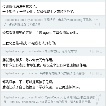
传统低代码没有意义了。
一个架子 + 一些 skill ，就替代整个之前的平台了。
Replied to a topic by Jensond
灵魂拷问：未来的 vibe coding 平民化
7 月
›
19 日
了，那我现在还迭代个锤子啊
经常看到想笑的言论，主流 agent 工具会淘汰 skill 。
工程化思维+能力 不是所有人具有的。
Replied to a topic by chevalier
司美格鲁肽，这药有力气！
7 月 19 日
›
胖就是吃得多，除非你会光合作用。
为什么没有考虑 替尔泊肽，听说这个没有降低血糖副作用。
Replied to a topic by zsxzy
纯功利的角度, 如何为孩子选兴趣班？
7 月 18 日
›
都浅显学一下，可以提高孩子见识。
后边让孩子自己根据当下学校氛围，自己再选择深耕。
7 月
Replied to a topic by sentinelK
OpenCode go 订阅开始区分模型提供额
›
18
度， kimi-k3、deepseek-v4-pro 等只有 15$的额度，请各位注意用量。
日