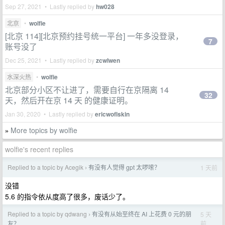
Sep 27, 2021 • Lastly replied by
hw028
北京
•
wolfie
[北京 114][北京预约挂号统一平台] 一年多没登录，
7
账号没了
Dec 25, 2021 • Lastly replied by
zcwlwen
水深火热
•
wolfie
北京部分小区不让进了，需要自行在京隔离 14
32
天，然后开在京 14 天 的健康证明。
Jan 30, 2020 • Lastly replied by
ericwoflskin
More topics by wolfie
»
wolfie's recent replies
Replied to a topic by Acegik
有没有人觉得 gpt 太啰嗦？
1 天前
›
没错
5.6 的指令依从度高了很多，废话少了。
Replied to a topic by qdwang
有没有从始至终在 AI 上花费 0 元的朋
5 天
›
前
友？