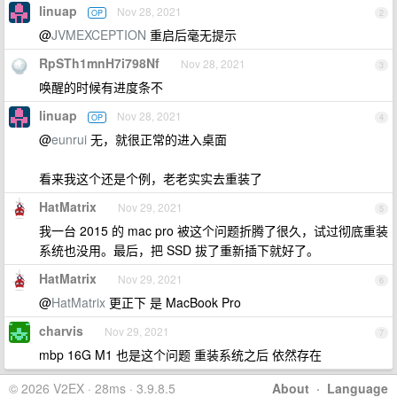
linuap
Nov 28, 2021
OP
2
@
JVMEXCEPTION
重启后毫无提示
RpSTh1mnH7i798Nf
Nov 28, 2021
3
唤醒的时候有进度条不
linuap
Nov 28, 2021
OP
4
@
eunrui
无，就很正常的进入桌面
看来我这个还是个例，老老实实去重装了
HatMatrix
Nov 29, 2021
5
我一台 2015 的 mac pro 被这个问题折腾了很久，试过彻底重装
系统也没用。最后，把 SSD 拔了重新插下就好了。
HatMatrix
Nov 29, 2021
6
@
HatMatrix
更正下 是 MacBook Pro
charvis
Nov 29, 2021
7
mbp 16G M1 也是这个问题 重装系统之后 依然存在
© 2026 V2EX · 28ms · 3.9.8.5
About
·
Language