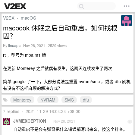
V2EX
macOS
›
macbook 休眠之后自动重启，如何找根
因？
By
linuap
at Nov 28, 2021 · 2529 views
rt ，型号为 mba m1 版
在更新 Monterey 之后就偶有发生，这两天连续发生了两次
简单 google 了一下，大部分说法是重置 nvram/smc ，或者 dfu 刷机
有没有不这样麻烦的解决方式？
Monterey
NVRAM
SMC
dfu
7 replies
•
2021-11-29 16:04:34 +08:00
JVMEXCEPTION
Nov 28, 2021
1
自动重启不是会有弹窗把什么错误都写出来么，按这个排查。