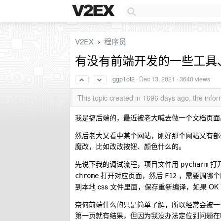
V2EX
程序员
›
有没有前端开发的一些工具
ggp1ot2
·
Dec 13, 2021
· 3640 views
This topic created in 1696 days ago, the inf
我是搞后端的，最近被老大喊去做一个文档页面
然后老大又看中某个网站，刚好那个网站又有部分
魔改，比如改改按钮、颜色什么的。
先说下我的调试流程，项目文件用
打
pycharm
打开对应页面，然后
，需要调哪个区
chrome
F12
到本地 css 文件里面，保存重新编译，如果 O
奈何前端什么的只是简单了解，所以经常会被一
第一页就有结果，但因为我没办法定位到问题在