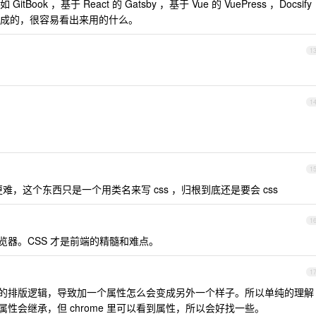
k ，基于 React 的 Gatsby ，基于 Vue 的 VuePress ，Docsify
成的，很容易看出来用的什么。
1
1
。
1
 的来说更难，这个东西只是一个用类名来写 css ，归根到底还是要会 css
1
浏览器。CSS 才是前端的精髓和难点。
1
默认的排版逻辑，导致加一个属性怎么会变成另外一个样子。所以单纯的理解
属性会继承，但 chrome 里可以看到属性，所以会好找一些。