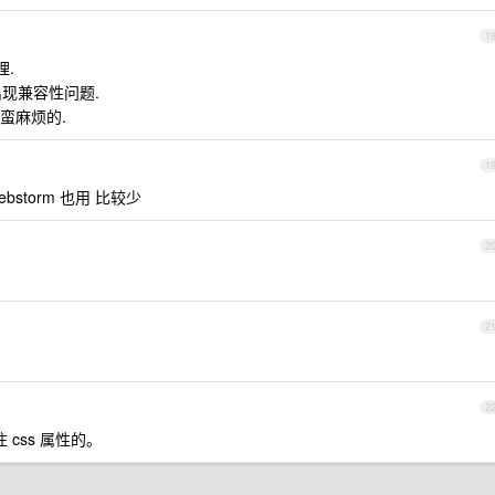
1
理.
出现兼容性问题.
.蛮麻烦的.
1
ebstorm 也用 比较少
2
2
2
 css 属性的。