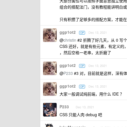
大部分属性可以按照字面意思独立使用
组合的搭配法门，没有教程能讲明白或
只有积攒了足够多的搭配方案，才能在
ggp1ot2
Dec 13, 2021
OP
@
christin
#2 折腾了好几天，从 0 写
CSS 还好，就是有些元素，有定义的，有
，然后空格一老串，太折磨了
ggp1ot2
Dec 13, 2021
OP
@
P233
#3 对，目前就是这样，深有
ggp1ot2
Dec 13, 2021
OP
大家一般调试纯前端，用什么 IDE ？
P233
Dec 13, 2021
CSS 只能人肉 debug 吧