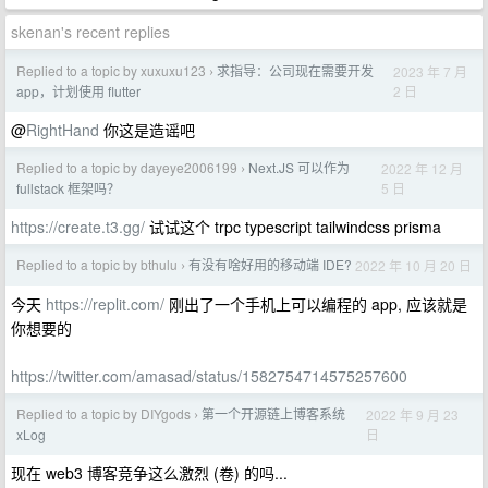
skenan's recent replies
Replied to a topic by xuxuxu123
求指导：公司现在需要开发
2023 年 7 月
›
2 日
app，计划使用 flutter
@
RightHand
你这是造谣吧
Replied to a topic by dayeye2006199
Next.JS 可以作为
2022 年 12 月
›
5 日
fullstack 框架吗？
https://create.t3.gg/
试试这个 trpc typescript tailwindcss prisma
Replied to a topic by bthulu
有没有啥好用的移动端 IDE?
2022 年 10 月 20 日
›
今天
https://replit.com/
刚出了一个手机上可以编程的 app, 应该就是
你想要的
https://twitter.com/amasad/status/1582754714575257600
Replied to a topic by DIYgods
第一个开源链上博客系统
2022 年 9 月 23
›
日
xLog
现在 web3 博客竞争这么激烈 (卷) 的吗...