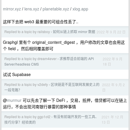
mirror.xyz
/
lens.xyz
/
planetable.xyz
/
xlog.app
这样下去把 web3 最重要的可组合性丢了..
Replied to a topic by railsboy
如何从链上抓取 mirror 数据
2022 年 9 月 22 日
›
Graphgl 里有个 original_content_digest ，用户修改的文章也会用这
个 field ，然后相同覆盖即可
Replied to a topic by dream4ever
求推荐适合前端的 API
2022 年 9 月
›
18 日
Server/headless CMS
试试 Supabase
Replied to a topic by v2defy
区块链是不是互联网发展史上的
2022 年 9 月 2
›
日
一段弯路？
@
murmur
可以先去了解一下 DeFi ，交易，抵押，借贷都可以在链上
运行，不会出现河南银行暴雷的那种事情
Replied to a topic by ggp1ot2
有没有前端开发的一些工具、
2021 年 12 月
›
13 日
技巧分享？经验类的