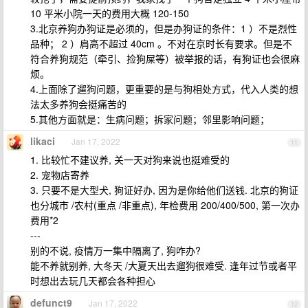
10 平米小院一天的费用大概 120-150
3.北京养狗办狗证是必须的，但是办狗证的条件：1 ）不是烈性
品种； 2 ）肩高不超过 40cm 。不对在京时长有要求。但是不
符合养狗规范（牵引、捡狗屎等）被举报的话，有狗证也会很麻
烦。
4.上面除了遛狗问题，更重要的是与狗相处方式，代入人类的想
法太多养狗会挺痛苦的
5.其他方面就是：生病问题；拆家问题；邻里影响问题；
likaci
Jan 17, 2022
11
1. 比较忙不建议养, 关一天对狗来说也挺难受的
2. 宠物店寄养
3. 只要不是大型犬, 狗证好办, 因为是你给他们送钱. 北京的狗证
也分城市 /农村(重点 /非重点), 年检费用 200/400/500, 第一次办
费用*2
---
别的不说, 疫情万一集中隔离了, 狗咋办?
能不养就别养, 大冬天 /大夏天出去遛狗很难受. 逢年过节或者平
时想出去玩几天都会各种担心
defunct9
Jan 17, 2022
12