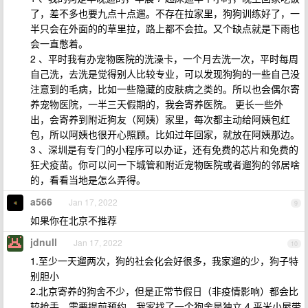
了，差不多也要九点十点遛。不存在拉家里，狗狗训练好了，一
半只会在外面的的草里拉，路上都不会拉。又个缺点就是下雨也
会一直憋着。
2 、平时我有办宠物医院的洗澡卡，一个月去洗一次，平时每周
自己洗，去洗是觉得别人比较专业，可以发现狗狗的一些自己没
注意到的毛病，比如一些隐藏的皮肤病之类的。所以也会偶尔寄
养宠物医院，一半三天假期的，我会寄养医院。 更长一些外
出，会寄养到附近狗友（阿姨）家里，每次都主动给阿姨包红
包，所以阿姨也很开心照顾。比如过年回家，就放在阿姨那边。
3 、深圳是有专门的小程序可以办证，还有免费的芯片和免费的
狂犬疫苗。你可以问一下城管和附近宠物医院或者遛狗的邻居啥
的，看看当地是怎么弄得。
a566
Jan 17, 2022
9
如果你在北京不推荐
jdnull
Jan 17, 2022
10
1.至少一天遛两次，狗的社会化会好很多，我家遛的少，狗子特
别胆小
2.北京寄养的狗舍不少，但是正常节假日（非疫情影响）都会比
较抢手，需要提前预约，我家找了一个狗舍是独立 4 平米小屋带