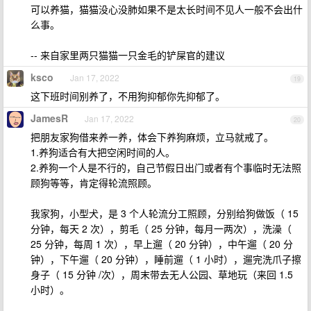
可以养猫，猫猫没心没肺如果不是太长时间不见人一般不会出什
么事。
-- 来自家里两只猫猫一只金毛的铲屎官的建议
ksco
Jan 17, 2022
19
这下班时间别养了，不用狗抑郁你先抑郁了。
JamesR
Jan 17, 2022
20
把朋友家狗借来养一养，体会下养狗麻烦，立马就戒了。
1.养狗适合有大把空闲时间的人。
2.养狗一个人是不行的，自己节假日出门或者有个事临时无法照
顾狗等等，肯定得轮流照顾。
我家狗，小型犬，是 3 个人轮流分工照顾，分别给狗做饭（ 15
分钟，每天 2 次），剪毛（ 25 分钟，每月一两次），洗澡（
25 分钟，每周 1 次），早上遛（ 20 分钟），中午遛（ 20 分
钟），下午遛（ 20 分钟），睡前遛（ 1 小时），遛完洗爪子擦
身子（ 15 分钟 /次），周末带去无人公园、草地玩（来回 1.5
小时）。