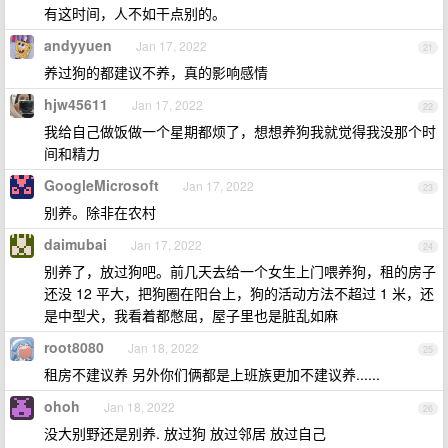
有这时间，人不如干点别的。
andyyuen
Jan 17, 2022
21
养过狗的都建议不养，真的影响感情
hjw45611
Jan 17, 2022
22
我给自己做饭做一个星期都烦了，想想养狗我就觉得我没那个时
间和精力
GoogleMicrosoft
Jan 17, 2022
23
别养。除非在农村
daimubai
Jan 17, 2022
24
别养了，放过狗吧。前几天去给一个女生上门喂养狗，租的房子
还没 12 平大，把狗圈在阳台上，狗的活动方法不超过 1 米，还
是中型犬，我看着都憋屈，屋子里也是脏乱如麻
root8080
Jan 18, 2022
25
租房不建议养 另外你们俩都是上班族更加不建议养......
ohoh
Jan 18, 2022
26
没大别野还是别养. 放过狗 放过邻居 放过自己