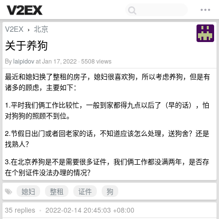
V2EX
北京
›
关于养狗
By
laipidov
at Jan 17, 2022 · 5508 views
最近和媳妇换了整租的房子，媳妇很喜欢狗，所以考虑养狗，但是有
诸多的顾虑，主要如下：
1.平时我们俩工作比较忙，一般到家都得九点以后了（早的话），怕
对狗狗的照顾不到位。
2.节假日出门或者回老家的话，不知道应该怎么处理，送狗舍？还是
找熟人？
3.在北京养狗是不是需要很多证件，我们俩工作都没满两年，是否存
在个别证件没法办理的情况？
媳妇
整租
证件
狗
35 replies
•
2022-02-14 20:45:03 +08:00