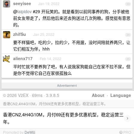
seeyisee
Jan 19, 2022
33
@
laipidov
#29 开玩笑的。就是看到以前同事养的狗，分手被他
前女友带走了，然后他后来还去狗送过几次狗粮。感觉挺有意思
的。
zhifSu
Jan 25, 2022
34
要不样猫吧，吃的少，拉的少，不用遛，没时间陪就养两只，让
它们相互为伴，hhh
alienx717
Feb 14, 2022
35
平时忙就不要养狗了吧，有人说我家狗能自己在家不拉不尿，但
是你不觉得它自己在家很孤独么
Advertisement
© 2026 V2EX · 69ms · 3.9.8.5
About
·
Language
香港CN2,4H4G10M，月付69还有更多优惠机型，稳定运营三年。
香港CN2,4H4G10M，月付69还有更多优惠机型，稳定运营三
›
年。
Promoted by
DeWjjj
PRO