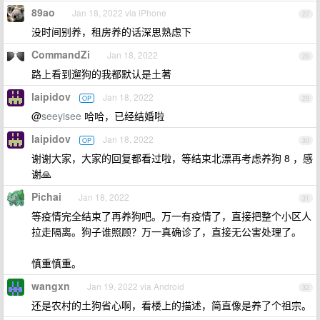
89ao
Jan 18, 2022 via iPhone
27
没时间别养，租房养的话深思熟虑下
CommandZi
Jan 18, 2022
28
路上看到遛狗的我都默认是土著
laipidov
Jan 18, 2022
OP
29
@
seeyisee
哈哈，已经结婚啦
laipidov
Jan 18, 2022
OP
30
谢谢大家，大家的回复都看过啦，等结束北漂再考虑养狗 8 ，感
谢🙏
Pichai
Jan 18, 2022
31
等疫情完全结束了再养狗吧。万一有疫情了，直接把整个小区人
拉走隔离。狗子谁照顾？万一真确诊了，直接无公害处理了。
慎重慎重。
wangxn
Jan 19, 2022 via Android
32
还是农村的土狗省心啊，看楼上的描述，简直像是养了个祖宗。