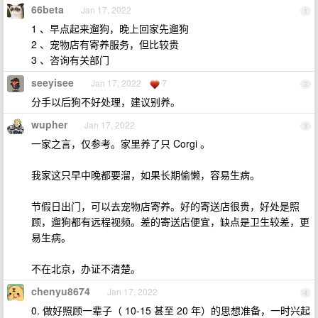
66beta
Jan 17, 2022
1
1 、早点起来遛狗，晚上回家先遛狗
2 、宠物店有寄养服务，但比较贵
3 、咨询有关部门
seeyisee
Jan 17, 2022
7
2
分手以后狗不好处理，建议别养。
wupher
Jan 17, 2022
3
一家之言，仅参考。家里养了只 Corgi 。
我家这只早中晚都要溜，如果长期偷懒，容易生病。
节假日出门，可以去宠物店寄养。好的寄送店很贵，好处是照
顾，遛狗都有远程视频。差的寄送店便宜，缺点是卫生较差，更
易生病。
不在北京，办证不清楚。
chenyu8674
Jan 17, 2022
4
0. 做好照顾一辈子（ 10-15 甚至 20 年）的思想准备，一时兴起