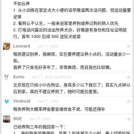
不如云养
1. 从小训练在家定点大小便的话早晚溜两次没问题，但运动量要
足够
2. 看狗认不认生，一般来说家里养狗或养过狗的熟人优先
3. 打电话问最近的派出所养犬办，好像是有身份和住址证明就
行，首年 1000 后续 500 送狂犬疫苗
Leonard
Jan 17, 2022
5
租房建议别养，很麻烦，实在要养建议养小点的，活动量会少一
些。
我养了只金毛好多年了，非常麻烦，而且我也比较懒。
Korto
Jan 17, 2022 via iPhone
6
北京现在只给小🐶办狗证，身高多少以下我忘了；其实九点钟以
后到家，真的不建议养狗了，随时可能拉屋里。
Vindroid
Jan 17, 2022
7
租房养狗大概率押金要变维修金不退，可能还得补
SGE
Jan 17, 2022
8
已经养狗三年的我回答一下：
1 、我的狗是早晚遛的，早晨 7 起床遛半个小时，晚上回家吃饭