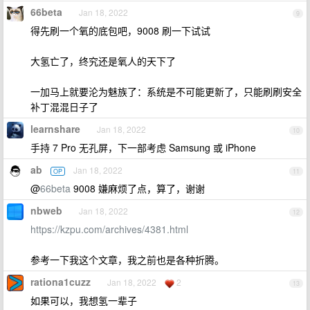
66beta
Jan 18, 2022
9
得先刷一个氧的底包吧，9008 刷一下试试
大氢亡了，终究还是氧人的天下了
一加马上就要沦为魅族了：系统是不可能更新了，只能刷刷安全
补丁混混日子了
learnshare
Jan 18, 2022
10
手持 7 Pro 无孔屏，下一部考虑 Samsung 或 iPhone
ab
Jan 18, 2022
OP
11
@
66beta
9008 嫌麻烦了点，算了，谢谢
nbweb
Jan 18, 2022
12
https://kzpu.com/archives/4381.html
参考一下我这个文章，我之前也是各种折腾。
rationa1cuzz
Jan 18, 2022
2
13
如果可以，我想氢一辈子