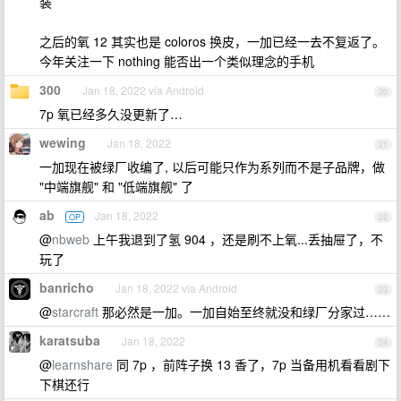
装
之后的氧 12 其实也是 coloros 换皮，一加已经一去不复返了。
今年关注一下 nothing 能否出一个类似理念的手机
300
Jan 18, 2022 via Android
20
7p 氧已经多久没更新了…
wewing
Jan 18, 2022
21
一加现在被绿厂收编了, 以后可能只作为系列而不是子品牌，做
"中端旗舰" 和 "低端旗舰" 了
ab
Jan 18, 2022
OP
22
@
nbweb
上午我退到了氢 904 ，还是刷不上氧...丢抽屉了，不
玩了
banricho
Jan 18, 2022 via Android
23
@
starcraft
那必然是一加。一加自始至终就没和绿厂分家过……
karatsuba
Jan 18, 2022
24
@
learnshare
同 7p ，前阵子换 13 香了，7p 当备用机看看剧下
下棋还行