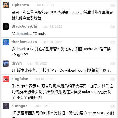
alphanow
Jan 18, 2022
14
要用一次全量降级包从 HOS 切换到 OOS ，然后才能在直接更
新其他全量系统包
BlackAdlerChi
Jan 18, 2022
15
@
Samuelcc
#2 moto
titanium98118
Jan 18, 2022
16
@
nbweb
#12 其它机型是否也类似的，刷回 android9 后再换
o2 或 h2?
thyyn
Jan 18, 2022
17
6T 版本比较老，直接用 MsmDownloadTool 刷到氧就可以了。
kingfalse
Jan 18, 2022
18
手持 7pro 表示 6t 可以刷氧,就是后续不会再买一加了,7 往后这
几代,弹出摄像头没了,全都挖孔,现在集体换 color os,氧也要没
了,还买个屁的一加
sunng87
Jan 18, 2022
19
6T 是否是因为氧的包版本比较旧，恐怕需要 factory reset 才能