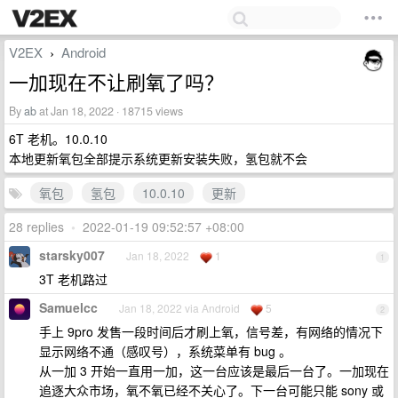
V2EX
Android
›
一加现在不让刷氧了吗？
By
ab
at Jan 18, 2022 · 18715 views
6T 老机。10.0.10
本地更新氧包全部提示系统更新安装失败，氢包就不会
氧包
氢包
10.0.10
更新
28 replies
•
2022-01-19 09:52:57 +08:00
starsky007
Jan 18, 2022
1
1
3T 老机路过
Samuelcc
Jan 18, 2022 via Android
5
2
手上 9pro 发售一段时间后才刷上氧，信号差，有网络的情况下
显示网络不通（感叹号），系统菜单有 bug 。
从一加 3 开始一直用一加，这一台应该是最后一台了。一加现在
追逐大众市场，氧不氧已经不关心了。下一台可能只能 sony 或