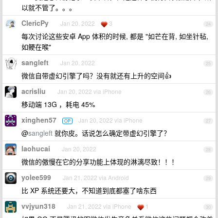
以就不管了。。。
ClericPy
Jan 20, 2022
3
24
每次讨论这些安卓 App 体积的时候, 都是 "如芒在背, 如坐针毡,
如鲠在喉"
sangleft
Jan 20, 2022
25
微信自带虚幻引擎了吗？没有就还有上升的空间👍
acrisliu
Jan 20, 2022 via iPhone
26
移动端 13G ，耗电 45%
xinghen57
Jan 20, 2022 via iPhone
OP
27
@
sangleft
就你皮。话说怎么确定带虚幻引擎了？
laohucai
Jan 20, 2022
28
微信的傲慢在它的分享功能上体现的淋漓尽致！！！
yolee599
Jan 21, 2022 via Android
29
比 XP 系统还要大，不知道到底都塞了啥东西
vvjyun318
Jan 21, 2022 via iPhone
1
30