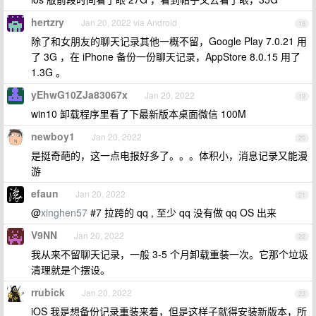
hertzry
Jan 20, 2022 via Android
18
除了和女朋友的聊天记录其他一概不留，Google Play 7.0.21 用
了 3G ，在 iPhone 备份一份聊天记录，AppStore 8.0.15 用了
1.3G 。
yEhwG10ZJa83067x
Jan 20, 2022
19
win10 卸载程序里看了下最新版本桌面微信 100M
newboy1
Jan 20, 2022
20
是挺奇葩的，这一点电报好多了。。。体积小，消息记录又能漫
游
efaun
Jan 20, 2022
21
@
xinghen57
#7 拉跨的 qq , 至少 qq 没有做 qq OS 出来
V9NN
Jan 20, 2022
22
我从来不留聊天记录，一般 3-5 个月卸载重装一次。它那个垃圾
清理就是个摆设。
rrubick
Jan 20, 2022
23
iOS 我是想备份记录重装来着，但是这样子就得安装新版本，所