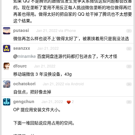
如果 QQ 不是腾讯的跟微信发生竞争关系微信这些问题都会改善
的。现在垄断了爱用不用反正每人挑战微信垄断的地位做得再烂
再差也得用。做得太好的把自家的 QQ 给干掉了腾讯也不太想要
这个结果。
putaosi
Jan 21, 2022 via iPhone
31
微信再怎么样也说不上’做得太好了’，被裹挟着用只是我没法选
seanzxx
Jan 21, 2022
32
@
minamike
百度网盘连源代码都打包进去了，不大才怪
dfourc
Jan 21, 2022
33
移动端微信 3 年没换设备，43g
ochatokori
Jan 21, 2022 via Android
34
自信点，把好像去掉
gengchun
Jan 21, 2022
2
35
OP 提应用安装文件大小。
下面一堆回贴说应用占用的空间。