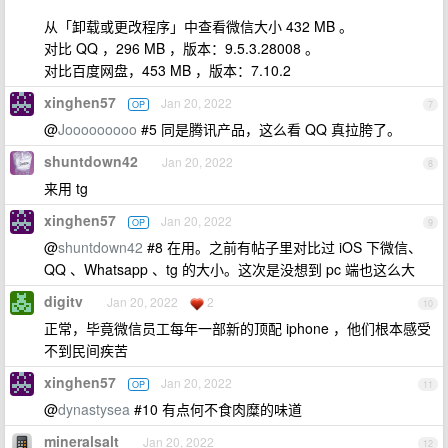
从「卸载或更改程序」中查看微信大小 432 MB 。
对比 QQ ，296 MB ，版本：9.5.3.28008 。
对比百度网盘，453 MB ，版本：7.10.2
xinghen57
Jan 20, 2022
OP
7
@
Jooooooooo
#5 同是腾讯产品，这么看 QQ 真拉胯了。
shuntdown42
Jan 20, 2022
8
来用 tg
xinghen57
Jan 20, 2022
OP
9
@
shuntdown42
#8 在用。之前有帖子里对比过 iOS 下微信、
QQ 、Whatsapp 、tg 的大小。这次是没想到 pc 端也这么大
digitv
Jan 20, 2022
2
10
正常，毕竟微信员工每年一部新的顶配 iphone ，他们根本感受
不到民间疾苦
xinghen57
Jan 20, 2022
OP
11
@
dynastysea
#10 有点何不食肉糜的味道
mineralsalt
Jan 20, 2022
12