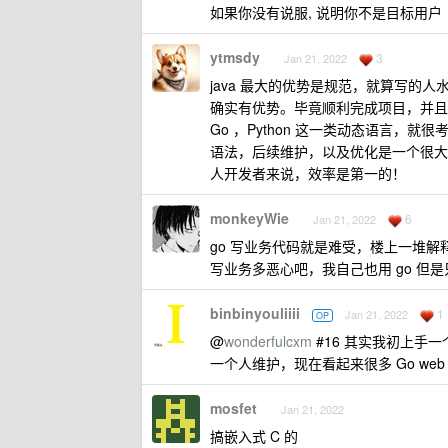
如果你没有说服, 说明你不是目标用户
ytmsdy
3
Jan 21, 2022
java 最大的优势是规范，就算写
确实有优势。毕竟顺利完成项目，并且
Go ，Python 这一类动态语言
语法，后续维护，以及优化是一个很大
人开发者来说，效率是第一的！
monkeyWie
6
Jan 21, 2022
go 写业务代码就是难受，楼上一堆解释原因
写业务多恶心吧，我自己也用 go 但是
binbinyouliiii
1
Jan 21, 2022
OP
@
wonderfulcxm
#16 其实我初上手
一个人维护，现在看起来很多 Go we
mosfet
Jan 21, 2022
搞嵌入式 C 的