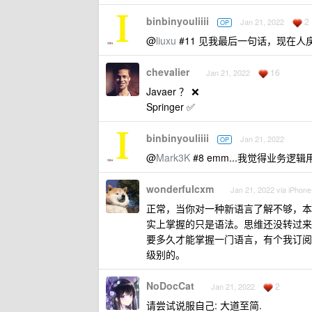
binbinyouliiii
2
Jan 21, 2022
OP
@
liuxu
#11 见我最后一句话，现在人
chevalier
16
Jan 21, 2022
Javaer ？ ❌
Springer ✅
binbinyouliiii
Jan 21, 2022
OP
@
Mark3K
#8 emm...我觉得业
wonderfulcxm
Jan 21, 2022 via iPhone
正常，当你对一种新语言了解不够，本
实上掌握的只是语法。思维还没转过来，只会写
要多久才能掌握一门语言，有个我订阅的 Yo
级别的。
NoDocCat
2
Jan 21, 2022
请尝试说服自己: 大道至简.