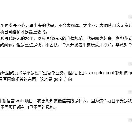
1
的人水平再参差不齐，写出来的代码，不会太飘逸。大企业，大团队用这玩意
项目可维护才是最重要的。
，就很考验写代码人的水平，以及写代码人的自律规范。代码飘逸起来，各种花
的问题。但是重点是快，小团队，个人开发者用这玩意儿挺好。毕竟对个
1
的真的是不是没写过复杂业务，但凡用过 java springboot 都知道 g
只写网络相关的东西，这才是 go 的方向
2
一个新语言 web 项目，我更想知道最佳实践是什么，因为这个项目不光是我
b 不同项目都有自己不同的风格。
2