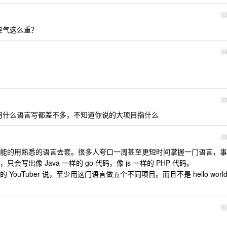
1
戾气这么重？
1
1
务逻辑用什么语言写都差不多，不知道你说的大项目指什么
1
能的用熟悉的语言去套。很多人夸口一周甚至更短时间掌握一门语言，事
出像 Java 一样的 go 代码，像 js 一样的 PHP 代码。
uTuber 说，至少用这门语言做五个不同项目。而且不是 hello worl
1