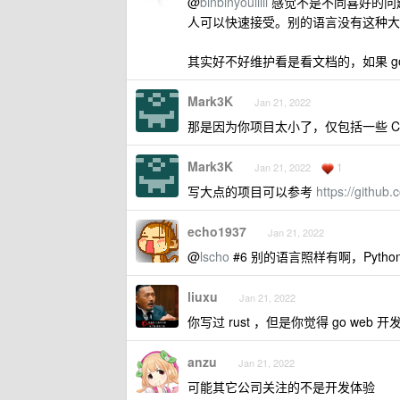
@
binbinyouliiii
感觉不是不同喜好的问题，
人可以快速接受。别的语言没有这种大
其实好不好维护看是看文档的，如果 g
Mark3K
Jan 21, 2022
那是因为你项目太小了，仅包括一些 CRU
Mark3K
1
Jan 21, 2022
写大点的项目可以参考
https://github
echo1937
Jan 21, 2022
@
lscho
#6 别的语言照样有啊，Python Dja
liuxu
Jan 21, 2022
你写过 rust ，但是你觉得 go web
anzu
Jan 21, 2022
可能其它公司关注的不是开发体验