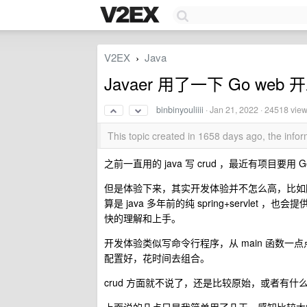
V2EX
Java
›
Javaer 用了一下 Go w
binbinyouliiii
·
Jan 21, 2022
· 24518 vie
This topic created in 1658 days ago, the inf
之前一直用的 java 写 crud ，最近有项目要用 
但是体验下来，其实开发体验并不怎么高，比如脚手
算是 java 多年前的纯 spring+servlet
快的理解和上手。
开发体验类似写命令行程序，从 main 函数一点点往
配置好，花时间去组合。
crud 方面就不说了，还是比较原始，或者有