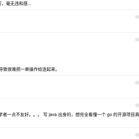
写，毫无违和感...
2
3
2
rr ，导致很难把一串操作给连起来。
2
2
者一点不友好。。。 写 java 出身的，想完全看懂一个 go 的开源项目
2