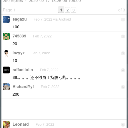
250 replies
•
2022-02-17 18:26:05 +08:00
Page 1
1
of 3
2
3
sagaxu
Feb 7, 2022 via Android
1
100
745839
Feb 7, 2022
2
20
lazyyz
Feb 7, 2022
3
10
raffaellolin
Feb 7, 2022
4
88.。。。还不够员工持股亏的。。。。
RichardYyf
Feb 7, 2022
5
200
Leonard
Feb 7, 2022
6