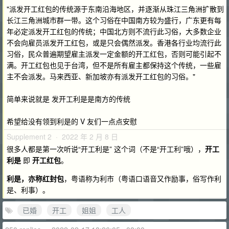
"派发开工红包的传统源于东南沿海地区，并逐渐从珠江三角洲扩散到
长江三角洲城市群一带。这个习俗在中国南方较为盛行，广东更有每
年必定派发开工红包的传统；中国北方则不流行此习俗，大多数企业
不会向雇员派发开工红包，或是只会偶然派发。香港各行业均流行此
习俗，民众普遍期望雇主派发一定金额的开工红包，否则可能引起不
满。开工红包也见于台湾，但不是所有雇主都保持这个传统，一些雇
主不会派发。马来西亚、新加坡亦有派发开工红包的习俗。"
简单来说就是 发开工利是是南方的传统
希望给没有领到利是的 V 友们一点点安慰
Supplement 2 · 2022 年 2 月 8 日
很多人都是第一次听说“开工利是” 这个词（不是“开工利”哦），
开工
利是
即
开工红包
。
利是，亦称红封包
，粤语称为利市（粤语口语音又作励事，俗写作利
是、利事）。
已婚
开工
姐姐
工人