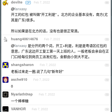
devilte
Feb 7, 2022
OP
69
@
fanxasy
开工的红包 被叫做"开工利是" 。北方的企业基本没有，南方(尤
其是广东)很多。
所以如果是在北方的话，没有也是很正常滴。
huang40614676
Feb 7, 2022
70
@
fanxasy
是分开的两个词，开工+利是，利是是粤语区红包的
意思，广东这边开工复工第一天上班的人，一般老板会亲自在正
门口给每位到岗员工派发红包，金额由小到大不定。
shangsharon
Feb 7, 2022
71
老板过来走一圈,说了几句"新年好"
asche910
Feb 7, 2022
72
0
Nyarlath0tep
Feb 7, 2022
73
一个棒棒糖
VANHOR
Feb 7, 2022
74