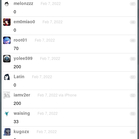
melonzzz
Feb 7, 2022
47
0
em0miao0
Feb 7, 2022
48
0
root01
Feb 7, 2022
49
70
yolee599
Feb 7, 2022
50
200
Latin
Feb 7, 2022
51
0
iamv2er
Feb 7, 2022 via iPhone
52
200
waising
Feb 7, 2022
53
33
kugozx
Feb 7, 2022
54