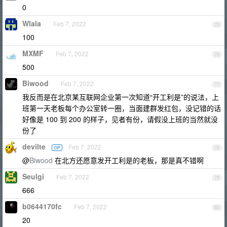
0
Wlala
Feb 7, 2022
75
100
MXMF
Feb 7, 2022
76
500
Biwood
Feb 7, 2022
77
我反而是在北京某互联网企业第一次知道“开工利是”的说法，上
班第一天老板每个办公室转一圈，当面建群发红包，没记错的话
好像是 100 到 200 的样子，见者有份，请假没上班的当然就没
份了
devilte
Feb 7, 2022
OP
78
@
Biwood
在北方还愿意发开工利是的老板，那是真不错啊
Seulgi
Feb 7, 2022
79
666
b0644170fc
Feb 7, 2022
80
20