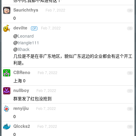
你不问,我都不知道有这个
Saurichthys
Feb 7, 2022
14
0
devilte
Feb 7, 2022
OP
15
@
Leonard
@
triangle111
@
Xhack
几位是不是在非广东地区，貌似广东这边的企业都会有这个开工
利是。
CBReno
Feb 7, 2022
16
上海 0
nullboy
Feb 7, 2022
17
群里发了红包没抢到
renyijiu
Feb 7, 2022
18
0
Qlccks2
Feb 7, 2022
19
0