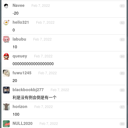
Navee
Feb 7, 2022
81
-20
hello321
Feb 7, 2022
82
0
labubu
Feb 7, 2022
83
10
queuey
Feb 7, 2022
84
000000000000000000
fuwu1245
Feb 7, 2022
85
20
blackbookbj277
Feb 7, 2022
86
利是没有例会倒是有一个
horizon
Feb 7, 2022
87
100
NULL2020
Feb 7, 2022
88