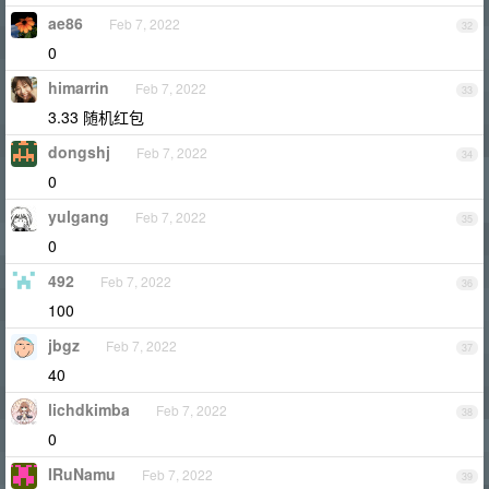
ae86
Feb 7, 2022
32
0
himarrin
Feb 7, 2022
33
3.33 随机红包
dongshj
Feb 7, 2022
34
0
yulgang
Feb 7, 2022
35
0
492
Feb 7, 2022
36
100
jbgz
Feb 7, 2022
37
40
lichdkimba
Feb 7, 2022
38
0
IRuNamu
Feb 7, 2022
39