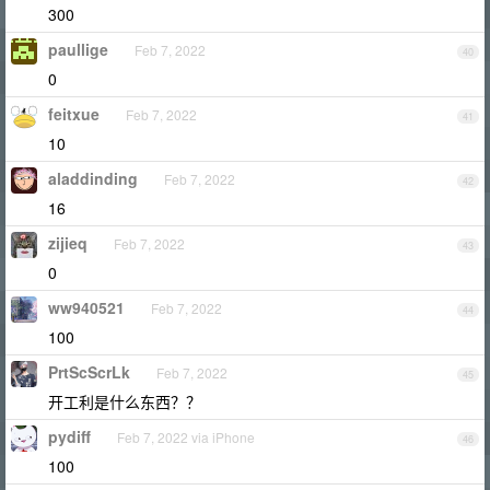
300
paullige
Feb 7, 2022
40
0
feitxue
Feb 7, 2022
41
10
aladdinding
Feb 7, 2022
42
16
zijieq
Feb 7, 2022
43
0
ww940521
Feb 7, 2022
44
100
PrtScScrLk
Feb 7, 2022
45
开工利是什么东西？？
pydiff
Feb 7, 2022 via iPhone
46
100