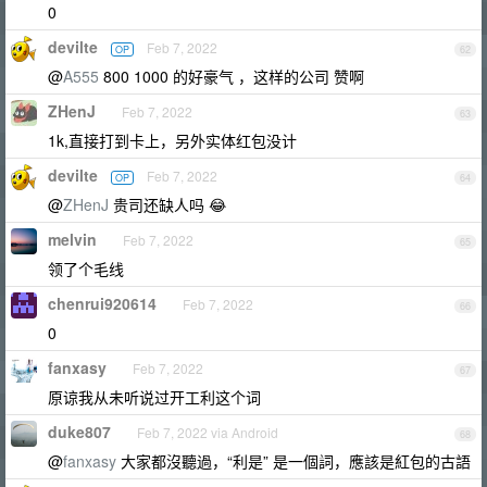
0
devilte
Feb 7, 2022
OP
62
@
A555
800 1000 的好豪气 ，这样的公司 赞啊
ZHenJ
Feb 7, 2022
63
1k,直接打到卡上，另外实体红包没计
devilte
Feb 7, 2022
OP
64
@
ZHenJ
贵司还缺人吗 😂
melvin
Feb 7, 2022
65
领了个毛线
chenrui920614
Feb 7, 2022
66
0
fanxasy
Feb 7, 2022
67
原谅我从未听说过开工利这个词
duke807
Feb 7, 2022 via Android
68
@
fanxasy
大家都沒聽過，“利是” 是一個詞，應該是紅包的古語