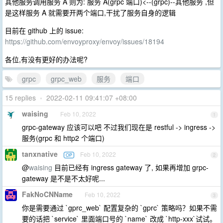
其他服务调用服务 A 则为: 服务 A(grpc 端口)<--(grpc)--其他服务 ,但
是这样服务 A 就需要开两个端口,干扰了服务自身的逻辑
目前在 github 上的 issue:
https://github.com/envoyproxy/envoy/issues/18194
各位,有没有更好的办法呢?
grpc
grpc_web
服务
端口
15 replies
•
2022-02-11 09:41:07 +08:00
waising
Feb 10, 2022
1
grpc-gateway 应该可以吧 不过我们现在是 restful -> ingress ->
服务(grpc 和 http2 个端口)
tanxnative
Feb 10, 2022
OP
2
@
waising
目前已经有 ingress gateway 了, 如果再增加 grpc-
gateway 是不是不太好呢...
FakNoCNName
Feb 10, 2022
3
你是需要通过 `gprc_web` 配置复杂的 `gprc` 策略吗？如果不需
要的话把 `service` 里面端口号的 `name` 改成 `http-xxx`试试。