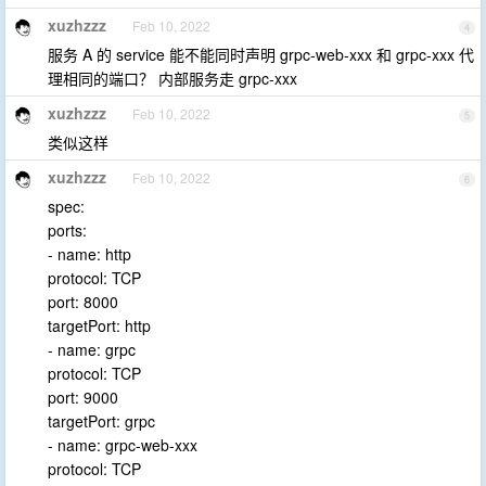
xuzhzzz
Feb 10, 2022
4
服务 A 的 service 能不能同时声明 grpc-web-xxx 和 grpc-xxx 代
理相同的端口？ 内部服务走 grpc-xxx
xuzhzzz
Feb 10, 2022
5
类似这样
xuzhzzz
Feb 10, 2022
6
spec:
ports:
- name: http
protocol: TCP
port: 8000
targetPort: http
- name: grpc
protocol: TCP
port: 9000
targetPort: grpc
- name: grpc-web-xxx
protocol: TCP