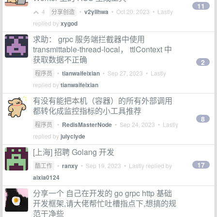
11
4
分享创造
•
v2yllhwa
•
Oct 20, 2023
• Lastly
replied by
xygod
求助： grpc 服务端拦截器中使用
transmittable-thread-local， ttlContext 中
获取数据不正确
2
程序员
•
tianwaifeixian
•
Sep 27, 2023
• Lastly
replied by
tianwaifeixian
有没有能把本机（容器）的所有外部调用
都转化成监控指标的小工具推荐
8
程序员
•
RedisMasterNode
•
Sep 24, 2023
• Lastly
replied by
julyclyde
[上海] 招聘 Golang 开发
17
酷工作
•
ranxy
•
Sep 19, 2023
• Lastly replied by
aixia0124
分享一个 自己在开发的 go grpc http 基础
开发框架,请大佬帮忙吐槽指点下,想搞的规
范干净些