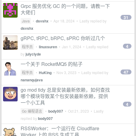
Grpc 服务优化 GC 的一个问题，请教一下
大佬们
31
Java
•
dsvshx
•
Apr 18, 2024
• Lastly replied by
dsvshx
gRPC, tRPC, bRPC, sPRC 你听过几个
4
程序员
•
linuxsuren
•
Jan 1, 2024
• Lastly replied
by
julyclyde
一个关于 RocketMQ5 的帖子
47
程序员
•
HuKing
•
Nov 3, 2023
• Lastly replied by
nananqujava
go mod tidy 总是安装最新依赖，如何查找
哪个模块导致某个包安装最新依赖，提供
一个小工具
4
Go 编程语言
•
body007
•
Oct 21, 2023
• Lastly
replied by
body007
RSSWorker：一个运行在 Cloudflare
Worker 上的 RSS 生成工具