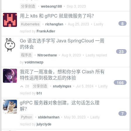
分享创造
•
websong188
•
Sep 3, 2023
用上 k8s 和 gRPC 就是微服务了吗？
8
Kubernetes
•
richangfan
•
Aug 25, 2023
• Lastly
replied by
FrankAdler
Go 语言选手学写 Java SpringCloud 一周
的体会
23
程序员
•
Nitroethane
•
Aug 9, 2023
• Lastly replied
by
voidmnwzp
我花了一周准备，想和你分享 Clash 所有
特性运用到极致之后的体验
166
28
分享创造
•
studyingss
•
Jul 5, 2024
• Lastly
replied by
b1t
gRPC 服务器对象创建，这句话怎么理
解？
7
Python
•
sbldehanhan
•
May 30, 2023
• Lastly
replied by
julyclyde