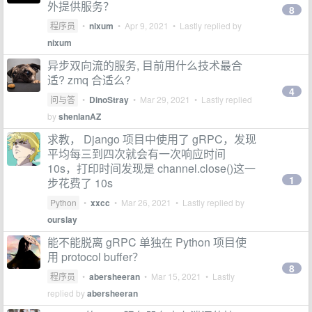
外提供服务？
8
程序员
•
nixum
•
Apr 9, 2021
• Lastly replied by
nixum
异步双向流的服务, 目前用什么技术最合
适? zmq 合适么?
4
问与答
•
DinoStray
•
Mar 29, 2021
• Lastly replied
by
shenlanAZ
求教， Django 项目中使用了 gRPC，发现
平均每三到四次就会有一次响应时间
10s，打印时间发现是 channel.close()这一
1
步花费了 10s
Python
•
xxcc
•
Mar 26, 2021
• Lastly replied by
ourslay
能不能脱离 gRPC 单独在 Python 项目使
用 protocol buffer？
8
程序员
•
abersheeran
•
Mar 15, 2021
• Lastly
replied by
abersheeran