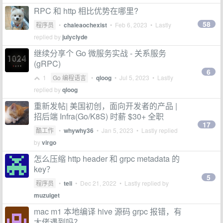
RPC 和 http 相比优势在哪里?
58
程序员
•
chaleaochexist
•
Feb 6, 2023
• Lastly
replied by
julyclyde
继续分享个 Go 微服务实战 - 关系服务
(gRPC)
6
1
Go 编程语言
•
qloog
•
Jul 5, 2023
• Lastly
replied by
qloog
重新发帖| 美国初创，面向开发者的产品 |
招后端 Infra(Go/K8S) 时薪 $30+ 全职
17
酷工作
•
whywhy36
•
Jan 5, 2023
• Lastly replied
by
virgo
怎么压缩 http header 和 grpc metadata 的
key？
5
程序员
•
teli
•
Dec 21, 2022
• Lastly replied by
muzuiget
mac m1 本地编译 hive 源码 grpc 报错，有
大佬遇到吗？