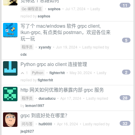
觉得这个思路如何
11
Go 编程语言
•
sophos
•
Jul 17, 2024
• Lastly
replied by
sophos
写了个 mac/windows 软件 grpc client,
ikun-grpc, 有点类似 postman，欢迎各位来
玩一玩
5
程序员
•
xyandy
•
Jun 19, 2024
• Lastly replied by
cdx
Python grpc aio client 连接管理
2
1
Python
•
fighterhit
•
May 30, 2024
• Lastly
replied by
fighterhit
http 网关如何优雅的暴露内部 grpc 服务
28
程序员
•
ducuducu
•
Apr 17, 2024
• Lastly replied
by
lemon1997
grpc 到底好处在哪里？
32
问与答
•
hui9000
•
Apr 16, 2024
• Lastly replied by
jsq2627