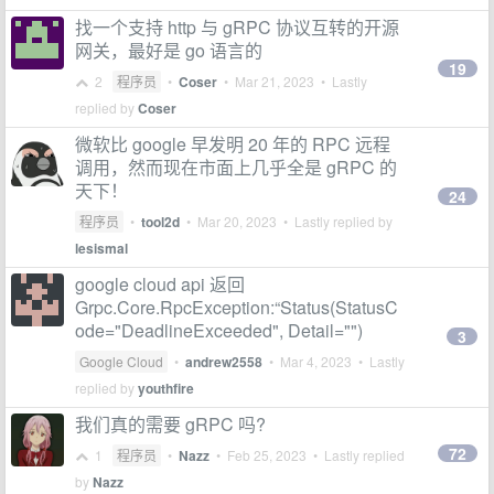
找一个支持 http 与 gRPC 协议互转的开源
网关，最好是 go 语言的
19
2
程序员
•
Coser
•
Mar 21, 2023
• Lastly
replied by
Coser
微软比 google 早发明 20 年的 RPC 远程
调用，然而现在市面上几乎全是 gRPC 的
天下！
24
程序员
•
tool2d
•
Mar 20, 2023
• Lastly replied by
lesismal
google cloud api 返回
Grpc.Core.RpcException:“Status(StatusC
ode="DeadlineExceeded", Detail="")
3
Google Cloud
•
andrew2558
•
Mar 4, 2023
• Lastly
replied by
youthfire
我们真的需要 gRPC 吗?
72
1
程序员
•
Nazz
•
Feb 25, 2023
• Lastly replied
by
Nazz