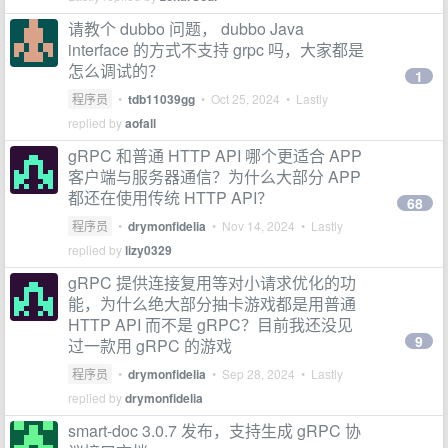
请教个 dubbo 问题， dubbo Java
interface 的方式不支持 grpc 吗，大家都是
怎么调试的？
1
程序员
•
tdb11039gg
•
Oct 25, 2024
• Lastly
replied by
aofall
gRPC 和普通 HTTP API 哪个更适合 APP
客户端与服务器通信？为什么大部分 APP
都还在使用传统 HTTP API？
68
程序员
•
drymonfidelia
•
Nov 14, 2024
• Lastly
replied by
lizy0329
gRPC 提供连接复用等对小请求优化的功
能，为什么绝大部分抽卡游戏都是用普通
HTTP API 而不是 gRPC？目前我还没见
9
过一款用 gRPC 的游戏
程序员
•
drymonfidelia
•
Sep 28, 2024
• Lastly
replied by
drymonfidelia
smart-doc 3.0.7 发布，支持生成 gRPC 协