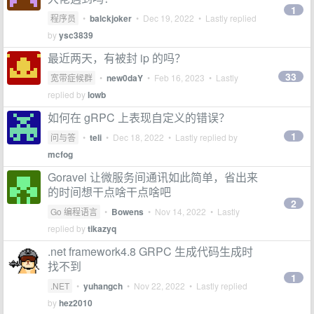
1
程序员
•
balckjoker
•
Dec 19, 2022
• Lastly replied
by
ysc3839
最近两天，有被封 ip 的吗？
33
宽带症候群
•
new0daY
•
Feb 16, 2023
• Lastly
replied by
lowb
如何在 gRPC 上表现自定义的错误？
1
问与答
•
teli
•
Dec 18, 2022
• Lastly replied by
mcfog
Goravel 让微服务间通讯如此简单，省出来
的时间想干点啥干点啥吧
2
Go 编程语言
•
Bowens
•
Nov 14, 2022
• Lastly
replied by
tikazyq
.net framework4.8 GRPC 生成代码生成时
找不到
1
.NET
•
yuhangch
•
Nov 22, 2022
• Lastly replied
by
hez2010