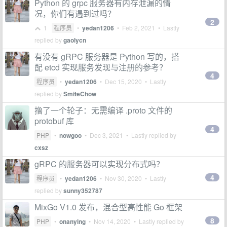
Python 的 grpc 服务器有内存泄漏的情
况，你们有遇到过吗？
2
1
程序员
•
yedan1206
•
Feb 2, 2021
• Lastly
replied by
gaolycn
有没有 gRPC 服务器是 Python 写的，搭
配 etcd 实现服务发现与注册的参考？
4
程序员
•
yedan1206
•
Dec 15, 2020
• Lastly
replied by
SmiteChow
撸了一个轮子：无需编译 .proto 文件的
protobuf 库
4
PHP
•
nowgoo
•
Dec 3, 2021
• Lastly replied by
cxsz
gRPC 的服务器可以实现分布式吗？
4
程序员
•
yedan1206
•
Nov 30, 2020
• Lastly
replied by
sunny352787
MixGo V1.0 发布，混合型高性能 Go 框架
8
PHP
•
onanying
•
Nov 14, 2020
• Lastly replied by