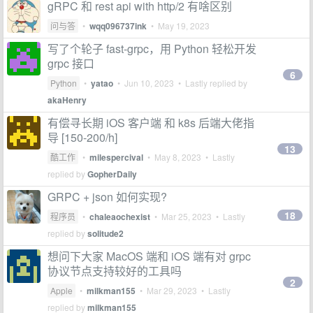
gRPC 和 rest api with http/2 有啥区别
问与答
•
wqq096737ink
•
May 19, 2023
写了个轮子 fast-grpc，用 Python 轻松开发
grpc 接口
6
Python
•
yatao
•
Jun 10, 2023
• Lastly replied by
akaHenry
有偿寻长期 iOS 客户端 和 k8s 后端大佬指
导 [150-200/h]
13
酷工作
•
milespercival
•
May 8, 2023
• Lastly
replied by
GopherDaily
GRPC + json 如何实现?
18
程序员
•
chaleaochexist
•
Mar 25, 2023
• Lastly
replied by
solitude2
想问下大家 MacOS 端和 iOS 端有对 grpc
协议节点支持较好的工具吗
2
Apple
•
milkman155
•
Mar 29, 2023
• Lastly
replied by
milkman155