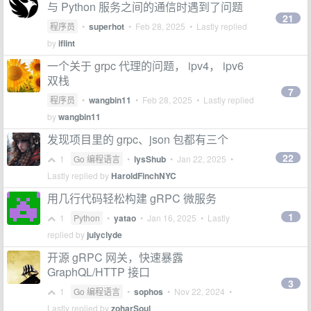
与 Python 服务之间的通信时遇到了问题
21
程序员
•
superhot
•
Feb 28, 2025
• Lastly replied
by
iflint
一个关于 grpc 代理的问题， ipv4， ipv6
双栈
7
程序员
•
wangbin11
•
Feb 28, 2025
• Lastly replied
by
wangbin11
发现项目里的 grpc、json 包都有三个
22
1
Go 编程语言
•
lysShub
•
Jan 22, 2025
•
Lastly replied by
HaroldFinchNYC
用几行代码轻松构建 gRPC 微服务
1
1
Python
•
yatao
•
Jan 16, 2025
• Lastly
replied by
julyclyde
开源 gRPC 网关，快速暴露
GraphQL/HTTP 接口
3
1
Go 编程语言
•
sophos
•
Nov 22, 2024
•
Lastly replied by
zoharSoul