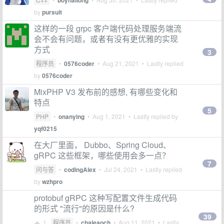
boyhailong
by
pursuit
这样的一段 grpc 客户端代码处理服务端流
会不会有问题，或者有没有更优雅的实现
方式
3
程序员
•
0576coder
•
Aug 21, 2021
• Lastly replied
by
0576coder
MixPHP V3 发布前的感想, 有哪些变化和
特点
5
PHP
•
onanying
•
Aug 1, 2021
• Lastly replied by
yqf0215
在大厂里面， Dubbo、Spring Cloud、
gRPC 这些框架，哪些使用会多一点？
7
问与答
•
codingAlex
•
Jul 24, 2021
• Lastly replied
by
wzhpro
protobuf gRPC 这种写配置文件生成代码
的形式 "流行"的原因是什么?
39
1
程序员
•
chaleaoch
•
Aug 11, 2021
• Lastly