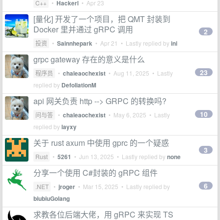
C++
•
Hackerl
•
Apr 23
[量化] 开发了一个项目，把 QMT 封装到
Docker 里并通过 gRPC 调用
2
投资
•
Sainnhepark
•
Apr 21
• Lastly replied by
ini
grpc gateway 存在的意义是什么
23
程序员
•
chaleaochexist
•
Aug 11, 2025
• Lastly
replied by
DefoliationM
api 网关负责 http --> GRPC 的转换吗?
10
问与答
•
chaleaochexist
•
May 6, 2025
• Lastly
replied by
layxy
关于 rust axum 中使用 gprc 的一个疑惑
3
Rust
•
5261
•
Jun 13, 2025
• Lastly replied by
none
分享一个使用 C#封装的 gRPC 组件
6
.NET
•
jroger
•
Mar 15, 2025
• Lastly replied by
biubiuGolang
求教各位后端大佬，用 gRPC 来实现 TS